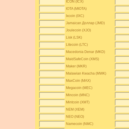
ICON (ICX)
IOTA (MIOTA)
Ixcoin (IXC)
Jamaican Доллар (JMD)
Joulecoin (XJO)
Lisk (LSK)
Litecoin (LTC)
Macedonia Denar (MKD)
MaidSafeCoin (XMS)
Maker (MKR)
Malawian Kwacha (MWK)
MaxCoin (MAX)
Megacoin (MEC)
Mincoin (MNC)
Mintcoin (XMT)
NEM (XEM)
NEO (NEO)
Namecoin (NMC)