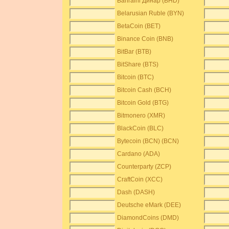
Bahraini Динар (BHD)
Belarusian Ruble (BYN)
BetaCoin (BET)
Binance Coin (BNB)
BitBar (BTB)
BitShare (BTS)
Bitcoin (BTC)
Bitcoin Cash (BCH)
Bitcoin Gold (BTG)
Bitmonero (XMR)
BlackCoin (BLC)
Bytecoin (BCN) (BCN)
Cardano (ADA)
Counterparty (ZCP)
CraftCoin (XCC)
Dash (DASH)
Deutsche eMark (DEE)
DiamondCoins (DMD)