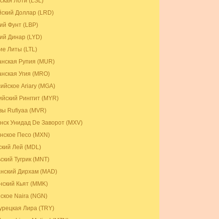
ская Лоти (LSL)
ский Доллар (LRD)
ий Фунт (LBP)
ий Динар (LYD)
ие Литы (LTL)
нская Рупия (MUR)
нская Угия (MRO)
ийское Ariary (MGA)
йский Ринггит (MYR)
ы Rufiyaa (MVR)
нск Унидад De Заворот (MXV)
нское Песо (MXN)
кий Лей (MDL)
ский Тугрик (MNT)
нский Дирхам (MAD)
ский Кьят (MMK)
ское Naira (NGN)
урецкая Лира (TRY)