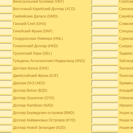
Венесуэльский Боливар (VEF)
Сербски
Восточный Карибский Доллар (XCD)
Сингапу
Гамбийские Даласи (GMD)
Сирийск
Ганский Cedi (GHS)
Сомалий
Гинейский Франк (GNF)
Специа
Гондурасская Лемпира (HNL)
Суринам
Гонконгский Доллар (HKD)
Сьерра-
Грузинский Лари (GEL)
Таджикс
Гульдены Антильянских Нидерланд (ANG)
Тайланд
Датская Крона (DKK)
Тонганс
Джибутийский Франк (DJF)
Тунисск
Дирхам ОАЭ (AED)
Туркмен
Доллар Belize (BZD)
Угандий
Доллар Guyanese (GYD)
Узбекск
Доллар Namibian (NAD)
Украинс
Доллар Бермудских островов (BMD)
Унции а
Доллар Каймановых Островов (KYD)
Унции з
Доллар Новой Зеландии (NZD)
Унции м