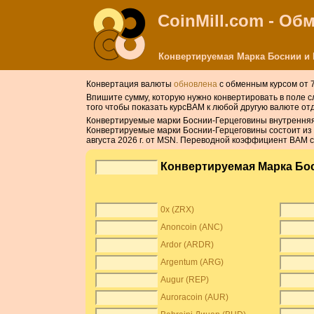
CoinMill.com - О
Конвертируемая Марка Боснии и 
Конвертация валюты
обновлена
с обменным курсом от 7 
Впишите сумму, которую нужно конвертировать в поле с
того чтобы показать курсBAM к любой другую валюте отд
Конвертируемые марки Боснии-Герцеговины внутренняя 
Конвертируемые марки Боснии-Герцеговины состоит из 
августа 2026 г. от MSN. Переводной коэффициент BAM со
Конвертируемая Марка Бо
0x (ZRX)
Anoncoin (ANC)
Ardor (ARDR)
Argentum (ARG)
Augur (REP)
Auroracoin (AUR)