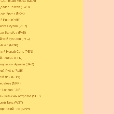
ozambican Metical (MZN)
оллар Taiwan (TWD)
кая Крона (NOK)
ий Риал (OMR)
нская Рупия (PKR)
ая Бальбоа (PAB)
йский Гуарани (PYG)
Макао (MOP)
кий Новый Соль (PEN)
й Злотый (PLN)
йдовской Аравии (SAR)
кий Рубль (RUB)
ий Лей (RON)
epalese (NPR)
ri Lankan (LKR)
ейшельских островов (SCR)
кий Тала (WST)
орейский Вон (KPW)