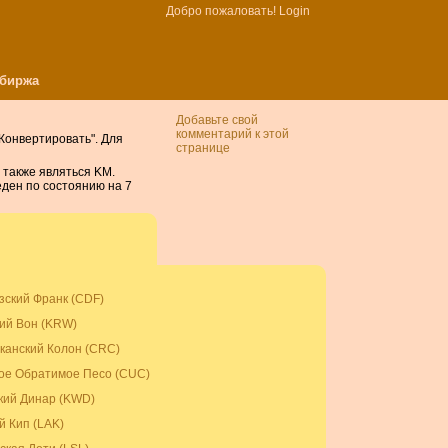
Добро пожаловать!
Login
 биржа
Добавьте свой
комментарий к этой
Конвертировать". Для
странице
 также являться KM.
ден по состоянию на 7
зский Франк (CDF)
ий Вон (KRW)
канский Колон (CRC)
ое Обратимое Песо (CUC)
кий Динар (KWD)
й Кип (LAK)