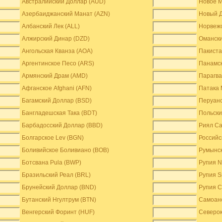
Австралийский Доллар (AUD)
Новое M
Азербаиджанский Манат (AZN)
Новый Д
Албанский Лек (ALL)
Норвежс
Алжирский Динар (DZD)
Оманск
Ангольская Кванза (AOA)
Пакиста
Аргентинское Песо (ARS)
Панамск
Армянский Драм (AMD)
Парагва
Афганское Afghani (AFN)
Патака 
Багамский Доллар (BSD)
Перуанс
Бангладешская Така (BDT)
Польски
Барбадосский Доллар (BBD)
Риял Са
Болгарское Lev (BGN)
Российс
Боливийское Боливиано (BOB)
Румынск
Ботсвана Pula (BWP)
Рупия N
Бразильский Реал (BRL)
Рупия S
Брунейский Доллар (BND)
Рупия С
Бутанский Нгултрум (BTN)
Самоанс
Венгерский Форинт (HUF)
Северок