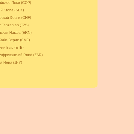
йское Песо (COP)
й Krona (SEK)
ский Франк (CHF)
 Tanzanian (TZS)
ская Накфа (ERN)
Кабо-Верде (CVE)
ий Быр (ETB)
Африканский Rand (ZAR)
я Иена (JPY)