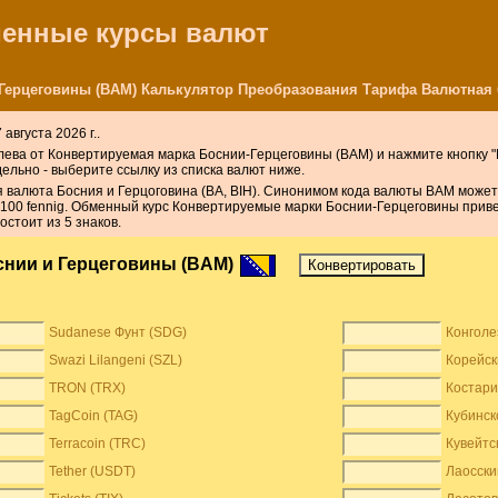
бменные курсы валют
Герцеговины (BAM) Калькулятор Преобразования Тарифа Валютная
августа 2026 г..
лева от Конвертируемая марка Боснии-Герцеговины (BAM) и нажмите кнопку "
ельно - выберите ссылку из списка валют ниже.
валюта Босния и Герцоговина (BA, BIH). Синонимом кода валюты BAM может
100 fennig. Обменный курс Конвертируемые марки Боснии-Герцеговины приве
стоит из 5 знаков.
снии и Герцеговины (BAM)
Sudanese Фунт (SDG)
Конголе
Swazi Lilangeni (SZL)
Корейск
TRON (TRX)
Костари
TagCoin (TAG)
Кубинск
Terracoin (TRC)
Кувейтс
Tether (USDT)
Лаосски