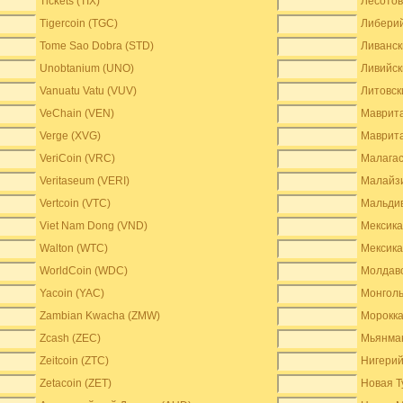
Tickets (TIX)
Лесотов
Tigercoin (TGC)
Либерий
Tome Sao Dobra (STD)
Ливанск
Unobtanium (UNO)
Ливийск
Vanuatu Vatu (VUV)
Литовск
VeChain (VEN)
Маврита
Verge (XVG)
Маврита
VeriCoin (VRC)
Малагас
Veritaseum (VERI)
Малайзи
Vertcoin (VTC)
Мальдив
Viet Nam Dong (VND)
Мексика
Walton (WTC)
Мексика
WorldCoin (WDC)
Молдавс
Yacoin (YAC)
Монголь
Zambian Kwacha (ZMW)
Морокка
Zcash (ZEC)
Мьянман
Zeitcoin (ZTC)
Нигерий
Zetacoin (ZET)
Новая Т