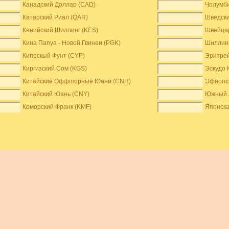
Канадский Доллар (CAD)
Чолумби
Катарский Риал (QAR)
Шведски
Кенийский Шиллинг (KES)
Швейцар
Кина Папуа - Новой Гвинеи (PGK)
Шиллинг
Кипрскый Фунт (CYP)
Эритрей
Киргизский Сом (KGS)
Эскудо 
Китайские Оффшорные Юани (CNH)
Эфиопск
Китайский Юань (CNY)
Южный 
Коморский Франк (KMF)
Японска