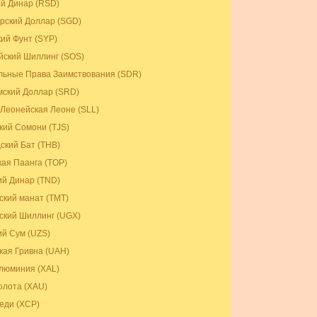
й Динар (RSD)
рский Доллар (SGD)
ий Фунт (SYP)
ский Шиллинг (SOS)
льные Права Заимствования (SDR)
ский Доллар (SRD)
Леонейская Леоне (SLL)
кий Сомони (TJS)
ский Бат (THB)
кая Паанга (TOP)
ий Динар (TND)
ский манат (TMT)
ский Шиллинг (UGX)
ий Сум (UZS)
кая Гривна (UAH)
люминия (XAL)
олота (XAU)
еди (XCP)