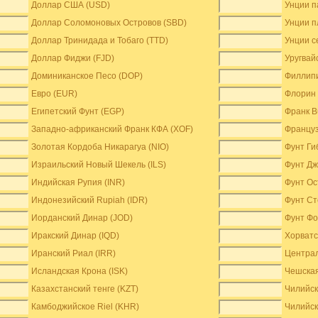
Доллар США (USD)
Унции п
Доллар Соломоновых Островов (SBD)
Унции п
Доллар Тринидада и Тобаго (TTD)
Унции с
Доллар Фиджи (FJD)
Уругвай
Доминиканское Песо (DOP)
Филлипи
Евро (EUR)
Флорин 
Египетский Фунт (EGP)
Франк B
Западно-африканский Франк КФА (XOF)
Француз
Золотая Кордоба Никарагуа (NIO)
Фунт Ги
Израильский Новый Шекель (ILS)
Фунт Дж
Индийская Рупия (INR)
Фунт Ос
Индонезийский Rupiah (IDR)
Фунт Ст
Иорданский Динар (JOD)
Фунт Фо
Иракский Динар (IQD)
Хорватс
Иранский Риал (IRR)
Централ
Исландская Крона (ISK)
Чешская
Казахстанский тенге (KZT)
Чилийск
Камбоджийское Riel (KHR)
Чилийск