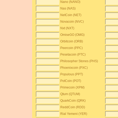
Nano (NANO)
Nas (NAS)
NetCoin (NET)
Novacoin (NVC)
Nxt (NXT)
OmiseGO (OMG)
Orbitcoin (ORB)
Peercoin (PPC)
Pesetacoin (PTC)
Philosopher Stones (PHS)
Phoenixcoin (PXC)
Populous (PPT)
PotCoin (POT)
Primecoin (XPM)
Qtum (QTUM)
QuarkCoin (QRK)
ReddCoin (RDD)
Rial Yemeni (YER)