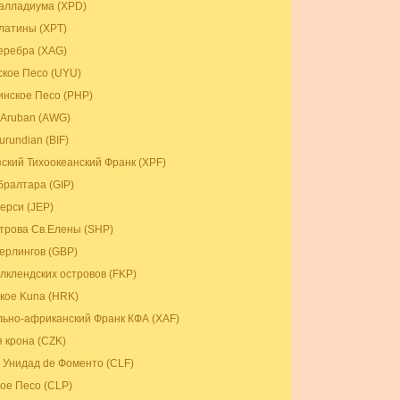
алладиума (XPD)
латины (XPT)
еребра (XAG)
ское Песо (UYU)
нское Песо (PHP)
Aruban (AWG)
urundian (BIF)
ский Тихоокеанский Франк (XPF)
бралтара (GIP)
ерси (JEP)
трова Св.Елены (SHP)
ерлингов (GBP)
лклендских островов (FKP)
кое Kuna (HRK)
ьно-африканский Франк КФА (XAF)
 крона (CZK)
 Унидад de Фоменто (CLF)
ое Песо (CLP)