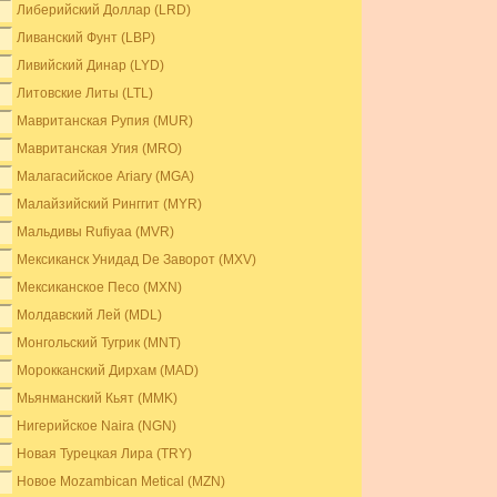
Либерийский Доллар (LRD)
Ливанский Фунт (LBP)
Ливийский Динар (LYD)
Литовские Литы (LTL)
Мавританская Рупия (MUR)
Мавританская Угия (MRO)
Малагасийское Ariary (MGA)
Малайзийский Ринггит (MYR)
Мальдивы Rufiyaa (MVR)
Мексиканск Унидад De Заворот (MXV)
Мексиканское Песо (MXN)
Молдавский Лей (MDL)
Монгольский Тугрик (MNT)
Морокканский Дирхам (MAD)
Мьянманский Кьят (MMK)
Нигерийское Naira (NGN)
Новая Турецкая Лира (TRY)
Новое Mozambican Metical (MZN)