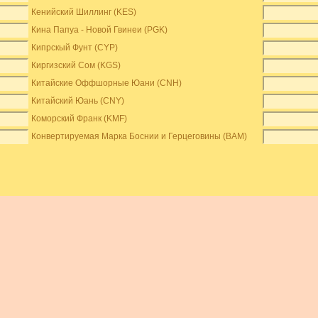
Кенийский Шиллинг (KES)
Кина Папуа - Новой Гвинеи (PGK)
Кипрскый Фунт (CYP)
Киргизский Сом (KGS)
Китайские Оффшорные Юани (CNH)
Китайский Юань (CNY)
Коморский Франк (KMF)
Конвертируемая Марка Боснии и Герцеговины (BAM)