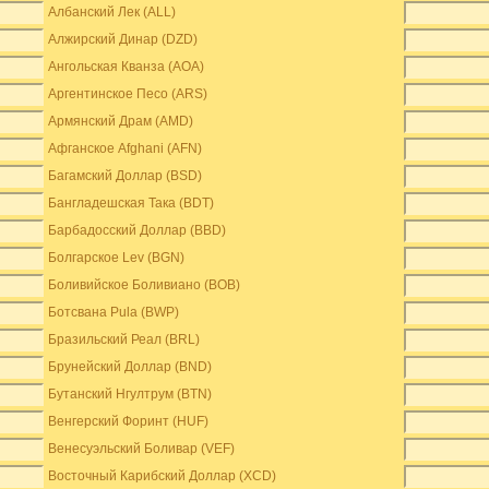
Албанский Лек (ALL)
Алжирский Динар (DZD)
Ангольская Кванза (AOA)
Аргентинское Песо (ARS)
Армянский Драм (AMD)
Афганское Afghani (AFN)
Багамский Доллар (BSD)
Бангладешская Така (BDT)
Барбадосский Доллар (BBD)
Болгарское Lev (BGN)
Боливийское Боливиано (BOB)
Ботсвана Pula (BWP)
Бразильский Реал (BRL)
Брунейский Доллар (BND)
Бутанский Нгултрум (BTN)
Венгерский Форинт (HUF)
Венесуэльский Боливар (VEF)
Восточный Карибский Доллар (XCD)