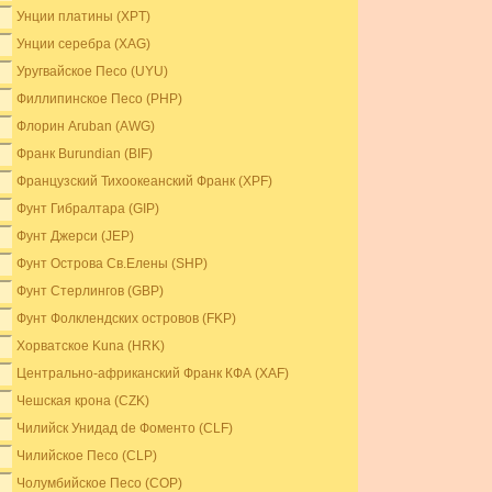
Унции платины (XPT)
Унции серебра (XAG)
Уругвайское Песо (UYU)
Филлипинское Песо (PHP)
Флорин Aruban (AWG)
Франк Burundian (BIF)
Французский Тихоокеанский Франк (XPF)
Фунт Гибралтара (GIP)
Фунт Джерси (JEP)
Фунт Острова Св.Елены (SHP)
Фунт Стерлингов (GBP)
Фунт Фолклендских островов (FKP)
Хорватское Kuna (HRK)
Центрально-африканский Франк КФА (XAF)
Чешская крона (CZK)
Чилийск Унидад de Фоменто (CLF)
Чилийское Песо (CLP)
Чолумбийское Песо (COP)