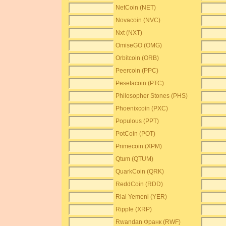
NetCoin (NET)
Novacoin (NVC)
Nxt (NXT)
OmiseGO (OMG)
Orbitcoin (ORB)
Peercoin (PPC)
Pesetacoin (PTC)
Philosopher Stones (PHS)
Phoenixcoin (PXC)
Populous (PPT)
PotCoin (POT)
Primecoin (XPM)
Qtum (QTUM)
QuarkCoin (QRK)
ReddCoin (RDD)
Rial Yemeni (YER)
Ripple (XRP)
Rwandan Франк (RWF)