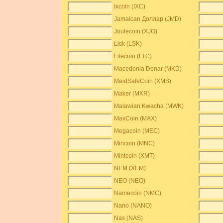
Ixcoin (IXC)
Jamaican Доллар (JMD)
Joulecoin (XJO)
Lisk (LSK)
Litecoin (LTC)
Macedonia Denar (MKD)
MaidSafeCoin (XMS)
Maker (MKR)
Malawian Kwacha (MWK)
MaxCoin (MAX)
Megacoin (MEC)
Mincoin (MNC)
Mintcoin (XMT)
NEM (XEM)
NEO (NEO)
Namecoin (NMC)
Nano (NANO)
Nas (NAS)