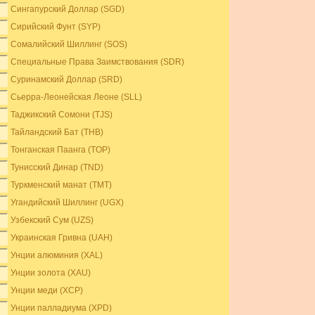
Сингапурский Доллар (SGD)
Сирийский Фунт (SYP)
Сомалийский Шиллинг (SOS)
Специальные Права Заимствования (SDR)
Суринамский Доллар (SRD)
Сьерра-Леонейская Леоне (SLL)
Таджикский Сомони (TJS)
Тайландский Бат (THB)
Тонганская Паанга (TOP)
Тунисский Динар (TND)
Туркменский манат (TMT)
Угандийский Шиллинг (UGX)
Узбекский Сум (UZS)
Украинская Гривна (UAH)
Унции алюминия (XAL)
Унции золота (XAU)
Унции меди (XCP)
Унции палладиума (XPD)