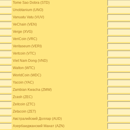
Tome Sao Dobra (STD)
Unobtanium (UNO)
Vanuatu Vatu (VUV)
VeChain (VEN)
Verge (XVG)
VeriCoin (VRC)
Veritaseum (VERI)
Vertcoin (VTC)
Viet Nam Dong (VND)
Walton (WTC)
WorldCoin (WDC)
Yacoin (YAC)
Zambian Kwacha (ZMW)
Zcash (ZEC)
Zeitcoin (ZTC)
Zetacoin (ZET)
Австралийский Доллар (AUD)
Азербаиджанский Манат (AZN)