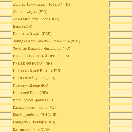
Доллар Тринидада и Тобаго (TTD)
Доллар Фиджи (FJD)
Доминиканское Песо (DOP)
Евро (EUR)
Египетский Фунт (EGP)
Западно-африканский Франк КФА (XOF)
Золотая Кордоба Никарагуа (NIO)
Израильский Новый Шекель (ILS)
Индийская Рупия (INR)
Индонезийский Rupiah (IDR)
Иорданский Динар (JOD)
Иракский Динар (IQD)
Иранский Риал (IRR)
Исландская Крона (ISK)
Казахстанский тенге (KZT)
Камбоджийское Riel (KHR)
Канадский Доллар (CAD)
Катарский Риал (QAR)