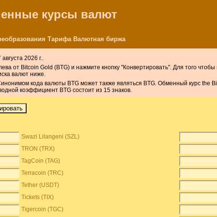
бменные курсы валют
 Преобразования Тарифа Валютная биржа
августа 2026 г..
ва от Bitcoin Gold (BTG) и нажмите кнопку "Конвертировать". Для того чтобы
иска валют ниже.
 Синонимом кода валюты BTG может также являться BTG. Обменный курс the Bi
еводной коэффициент BTG состоит из 15 знаков.
Swazi Lilangeni (SZL)
TRON (TRX)
TagCoin (TAG)
Terracoin (TRC)
Tether (USDT)
Tickets (TIX)
Tigercoin (TGC)