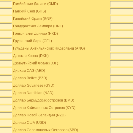
Гамбийские Даласи (GMD)
Ганский Cedi (GHS)
Гинейский Франк (GNF)
Гондурасская Лемпира (HNL)
Гонконгский Доллар (HKD)
Грузинский Лари (GEL)
Гульдены Антильянских Нидерланд (ANG)
Датская Крона (DKK)
Джибутийский Франк (DJF)
Дирхам ОАЭ (AED)
Доллар Belize (BZD)
Доллар Guyanese (GYD)
Доллар Namibian (NAD)
Доллар Бермудских островов (BMD)
Доллар Каймановых Островов (KYD)
Доллар Новой Зеландии (NZD)
Доллар США (USD)
Доллар Соломоновых Островов (SBD)