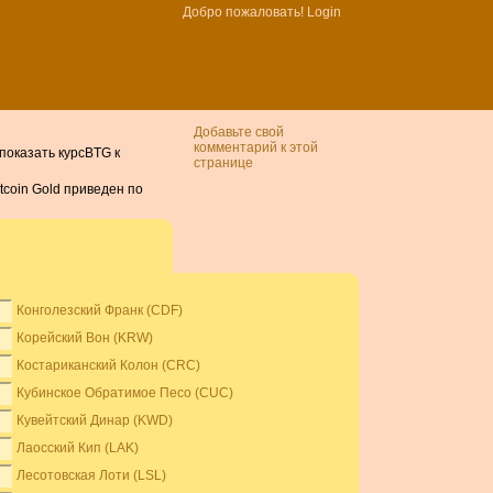
Добро пожаловать!
Login
Добавьте свой
комментарий к этой
 показать курсBTG к
странице
tcoin Gold приведен по
Конголезский Франк (CDF)
Корейский Вон (KRW)
Костариканский Колон (CRC)
Кубинское Обратимое Песо (CUC)
Кувейтский Динар (KWD)
Лаосский Кип (LAK)
Лесотовская Лоти (LSL)