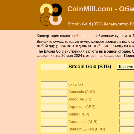
CoinMill.com - О
Bitcoin Gold (BTG) Калькулятор
Конвертация валюты
обновлена
с обменным курсом от 7 
Впишите сумму, которую нужно конвертировать в поле сле
любой другую валюте отдельно - выберите ссылку из сп
The Bitcoin Gold внутренняя валюта ни в одной стране.
состоянию на 26 мая 2024 г. от coinmarketcap.com. Пер
Bitcoin Gold (BTG)
0x (ZRX)
Anoncoin (ANC)
Ardor (ARDR)
Argentum (ARG)
Augur (REP)
Auroracoin (AUR)
Bahraini Динар (BHD)