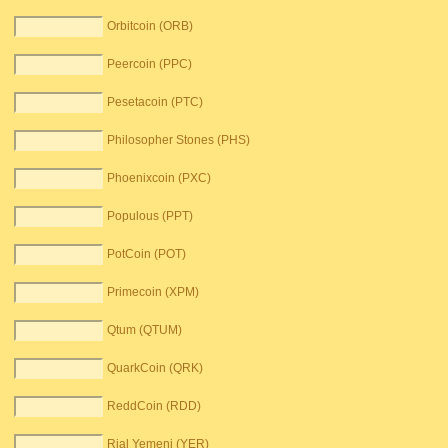
Orbitcoin (ORB)
Peercoin (PPC)
Pesetacoin (PTC)
Philosopher Stones (PHS)
Phoenixcoin (PXC)
Populous (PPT)
PotCoin (POT)
Primecoin (XPM)
Qtum (QTUM)
QuarkCoin (QRK)
ReddCoin (RDD)
Rial Yemeni (YER)