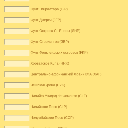
Фунт Гибралтара (GIP)
Фунт Джерси (JEP)
Фунт Острова Св.Елены (SHP)
Фунт Стерлингов (GBP)
Фунт Фолклендских островов (FKP)
Хорватское Kuna (HRK)
Центрально-африканский Франк КФА (XAF)
Чешская крона (CZK)
Чилийск Унидад de Фоменто (CLF)
Чилийское Песо (CLP)
Чолумбийское Песо (COP)