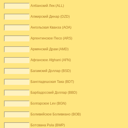
Албанский Лек (ALL)
Алжирский Динар (DZD)
Ангольская Кванза (AOA)
Аргентинское Песо (ARS)
Армянский Драм (AMD)
Афганское Afghani (AFN)
Багамский Доллар (BSD)
Бангладешская Така (BDT)
Барбадосский Доллар (BBD)
Болгарское Lev (BGN)
Боливийское Боливиано (BOB)
Ботсвана Pula (BWP)