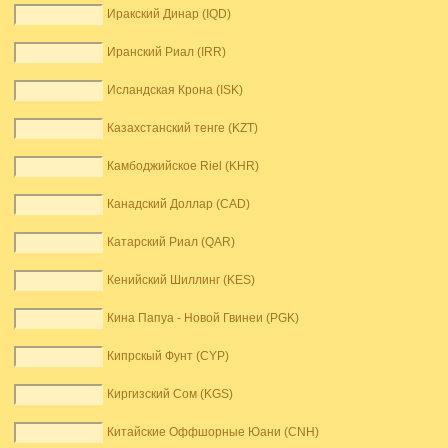
Иракский Динар (IQD)
Иранский Риал (IRR)
Исландская Крона (ISK)
Казахстанский тенге (KZT)
Камбоджийское Riel (KHR)
Канадский Доллар (CAD)
Катарский Риал (QAR)
Кенийский Шиллинг (KES)
Кина Папуа - Новой Гвинеи (PGK)
Кипрскый Фунт (CYP)
Киргизский Сом (KGS)
Китайские Оффшорные Юани (CNH)