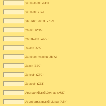
Veritaseum (VERI)
Vertcoin (VTC)
Viet Nam Dong (VND)
Walton (WTC)
WorldCoin (WDC)
Yacoin (YAC)
Zambian Kwacha (ZMW)
Zcash (ZEC)
Zeitcoin (ZTC)
Zetacoin (ZET)
Австралийский Доллар (AUD)
Азербаиджанский Манат (AZN)