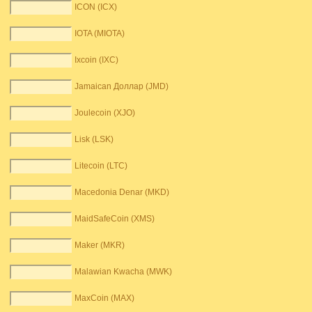
ICON (ICX)
IOTA (MIOTA)
Ixcoin (IXC)
Jamaican Доллар (JMD)
Joulecoin (XJO)
Lisk (LSK)
Litecoin (LTC)
Macedonia Denar (MKD)
MaidSafeCoin (XMS)
Maker (MKR)
Malawian Kwacha (MWK)
MaxCoin (MAX)