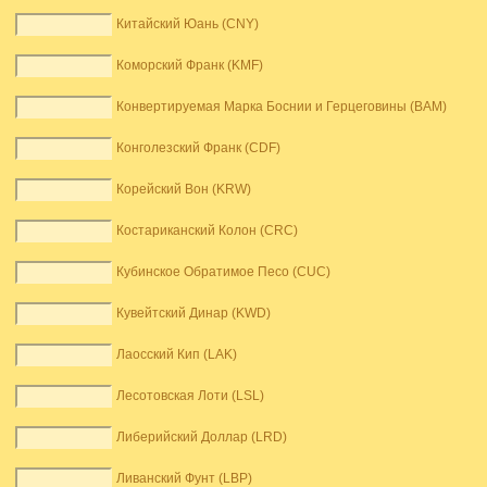
Китайский Юань (CNY)
Коморский Франк (KMF)
Конвертируемая Марка Боснии и Герцеговины (BAM)
Конголезский Франк (CDF)
Корейский Вон (KRW)
Костариканский Колон (CRC)
Кубинское Обратимое Песо (CUC)
Кувейтский Динар (KWD)
Лаосский Кип (LAK)
Лесотовская Лоти (LSL)
Либерийский Доллар (LRD)
Ливанский Фунт (LBP)