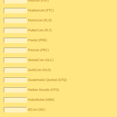
Fastcoin (FST)
Feathercoin (FTC)
FlorinCoin (FLO)
FlutterCoin (FLT)
Franko (FRK)
Freicoin (FRC)
GlobalCoin (GLC)
GoldCoin (GLD)
Guatemalan Quetzal (GTQ)
Haitian Gourde (HTG)
HoboNickel (HBN)
I0Coin (XIC)