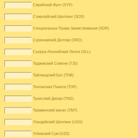
Сирийский Фунт (SYP)
Сомалийский Шиллинг (SOS)
Специальные Права Заимствования (SDR)
Суринамский Доллар (SRD)
Сьерра-Леонейская Леоне (SLL)
Таджикский Сомони (TJS)
Тайландский Бат (THB)
Тонганская Паанга (TOP)
Тунисский Динар (TND)
Туркменский манат (TMT)
Угандийский Шиллинг (UGX)
Узбекский Сум (UZS)