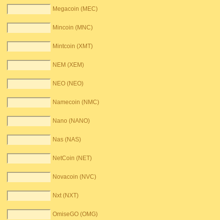
Megacoin (MEC)
Mincoin (MNC)
Mintcoin (XMT)
NEM (XEM)
NEO (NEO)
Namecoin (NMC)
Nano (NANO)
Nas (NAS)
NetCoin (NET)
Novacoin (NVC)
Nxt (NXT)
OmiseGO (OMG)