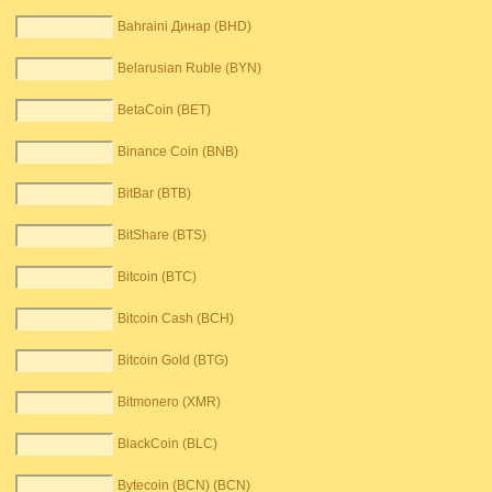
Bahraini Динар (BHD)
Belarusian Ruble (BYN)
BetaCoin (BET)
Binance Coin (BNB)
BitBar (BTB)
BitShare (BTS)
Bitcoin (BTC)
Bitcoin Cash (BCH)
Bitcoin Gold (BTG)
Bitmonero (XMR)
BlackCoin (BLC)
Bytecoin (BCN) (BCN)