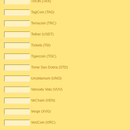
TRON (TRX)
TagCoin (TAG)
Terracoin (TRC)
Tether (USDT)
Tickets (TIX)
Tigercoin (TGC)
Tome Sao Dobra (STD)
Unobtanium (UNO)
Vanuatu Vatu (VUV)
VeChain (VEN)
Verge (XVG)
VeriCoin (VRC)