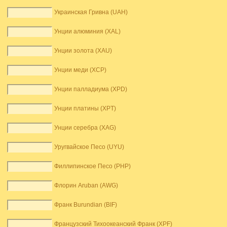
Украинская Гривна (UAH)
Унции алюминия (XAL)
Унции золота (XAU)
Унции меди (XCP)
Унции палладиума (XPD)
Унции платины (XPT)
Унции серебра (XAG)
Уругвайское Песо (UYU)
Филлипинское Песо (PHP)
Флорин Aruban (AWG)
Франк Burundian (BIF)
Французский Тихоокеанский Франк (XPF)