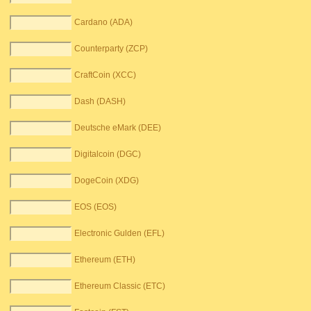
Cardano (ADA)
Counterparty (ZCP)
CraftCoin (XCC)
Dash (DASH)
Deutsche eMark (DEE)
Digitalcoin (DGC)
DogeCoin (XDG)
EOS (EOS)
Electronic Gulden (EFL)
Ethereum (ETH)
Ethereum Classic (ETC)