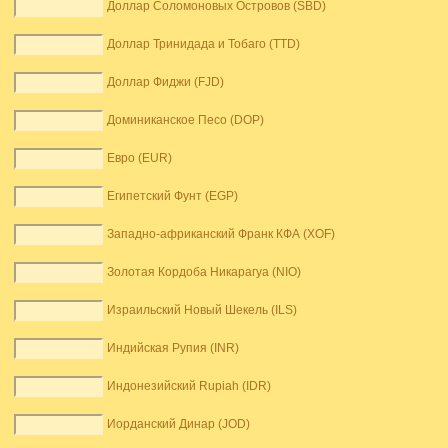
Доллар Соломоновых Островов (SBD)
Доллар Тринидада и Тобаго (TTD)
Доллар Фиджи (FJD)
Доминиканское Песо (DOP)
Евро (EUR)
Египетский Фунт (EGP)
Западно-африканский Франк КФА (XOF)
Золотая Кордоба Никарагуа (NIO)
Израильский Новый Шекель (ILS)
Индийская Рупия (INR)
Индонезийский Rupiah (IDR)
Иорданский Динар (JOD)