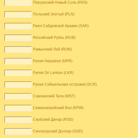
Перуанский Новый Соль (PEN)
Польский Злотый (PLN)
Риял Сайдовской Аравии (SAR)
Российский Рубль (RUB)
Румынский Лей (RON)
Рупия Nepalese (NPR)
Рупия Sri Lankan (LKR)
Рупия Сейшельских островов (SCR)
Самоанский Тала (WST)
Северокорейский Вон (KPW)
Сербский Динар (RSD)
Сингапурский Доллар (SGD)