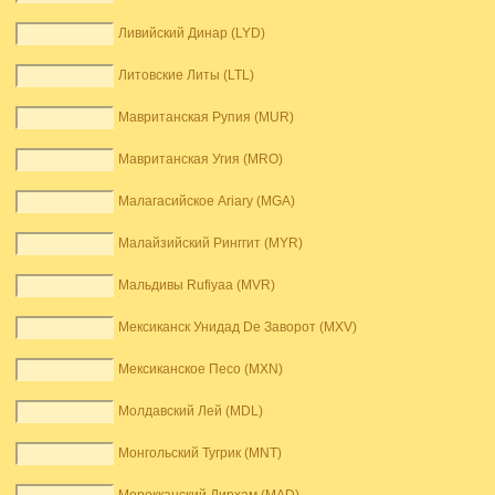
Ливийский Динар (LYD)
Литовские Литы (LTL)
Мавританская Рупия (MUR)
Мавританская Угия (MRO)
Малагасийское Ariary (MGA)
Малайзийский Ринггит (MYR)
Мальдивы Rufiyaa (MVR)
Мексиканск Унидад De Заворот (MXV)
Мексиканское Песо (MXN)
Молдавский Лей (MDL)
Монгольский Тугрик (MNT)