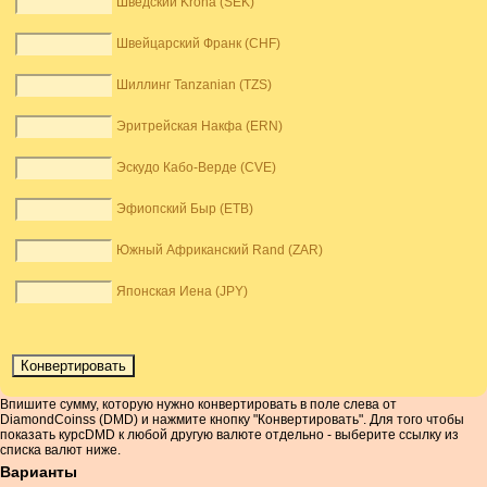
Шведский Krona (SEK)
Швейцарский Франк (CHF)
Шиллинг Tanzanian (TZS)
Эритрейская Накфа (ERN)
Эскудо Кабо-Верде (CVE)
Эфиопский Быр (ETB)
Южный Африканский Rand (ZAR)
Японская Иена (JPY)
Впишите сумму, которую нужно конвертировать в поле слева от
DiamondCoinss (DMD) и нажмите кнопку "Конвертировать". Для того чтобы
показать курсDMD к любой другую валюте отдельно - выберите ссылку из
списка валют ниже.
Варианты