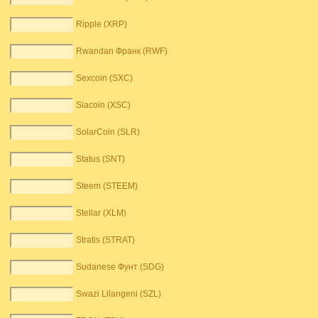
Ripple (XRP)
Rwandan Франк (RWF)
Sexcoin (SXC)
Siacoin (XSC)
SolarCoin (SLR)
Status (SNT)
Steem (STEEM)
Stellar (XLM)
Stratis (STRAT)
Sudanese Фунт (SDG)
Swazi Lilangeni (SZL)