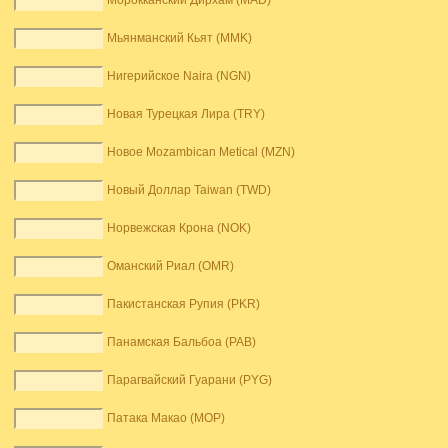
Морокканский Дирхам (MAD)
Мьянманский Кьят (MMK)
Нигерийское Naira (NGN)
Новая Турецкая Лира (TRY)
Новое Mozambican Metical (MZN)
Новый Доллар Taiwan (TWD)
Норвежская Крона (NOK)
Оманский Риал (OMR)
Пакистанская Рупия (PKR)
Панамская Бальбоа (PAB)
Парагвайский Гуарани (PYG)
Патака Макао (MOP)