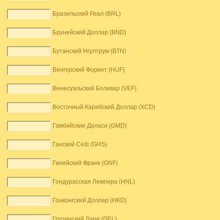
Бразильский Реал (BRL)
Брунейский Доллар (BND)
Бутанский Нгултрум (BTN)
Венгерский Форинт (HUF)
Венесуэльский Боливар (VEF)
Восточный Карибский Доллар (XCD)
Гамбийские Даласи (GMD)
Ганский Cedi (GHS)
Гинейский Франк (GNF)
Гондурасская Лемпира (HNL)
Гонконгский Доллар (HKD)
Грузинский Лари (GEL)