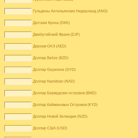
Гульдены Антильянских Нидерланд (ANG)
Датская Крона (DKK)
Джибутийский Франк (DJF)
Дирхам ОАЭ (AED)
Доллар Belize (BZD)
Доллар Guyanese (GYD)
Доллар Namibian (NAD)
Доллар Бермудских островов (BMD)
Доллар Каймановых Островов (KYD)
Доллар Новой Зеландии (NZD)
Доллар США (USD)