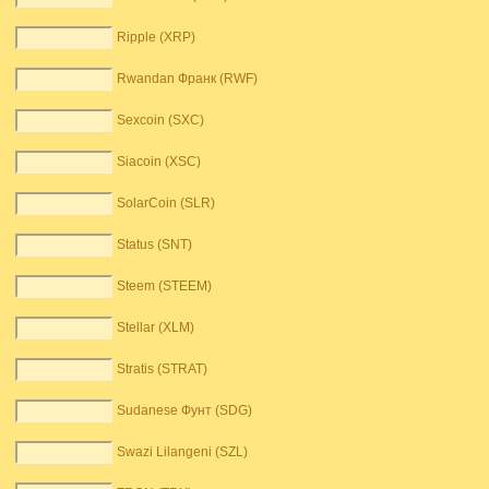
Ripple (XRP)
Rwandan Франк (RWF)
Sexcoin (SXC)
Siacoin (XSC)
SolarCoin (SLR)
Status (SNT)
Steem (STEEM)
Stellar (XLM)
Stratis (STRAT)
Sudanese Фунт (SDG)
Swazi Lilangeni (SZL)