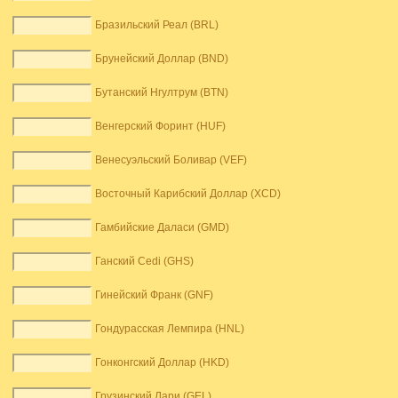
Бразильский Реал (BRL)
Брунейский Доллар (BND)
Бутанский Нгултрум (BTN)
Венгерский Форинт (HUF)
Венесуэльский Боливар (VEF)
Восточный Карибский Доллар (XCD)
Гамбийские Даласи (GMD)
Ганский Cedi (GHS)
Гинейский Франк (GNF)
Гондурасская Лемпира (HNL)
Гонконгский Доллар (HKD)
Грузинский Лари (GEL)