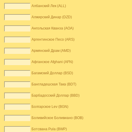
Албанский Лек (ALL)
Алжирский Динар (DZD)
Ангольская Кванза (AOA)
Аргентинское Песо (ARS)
Армянский Драм (AMD)
Афганское Afghani (AFN)
Багамский Доллар (BSD)
Бангладешская Така (BDT)
Барбадосский Доллар (BBD)
Болгарское Lev (BGN)
Боливийское Боливиано (BOB)
Ботсвана Pula (BWP)