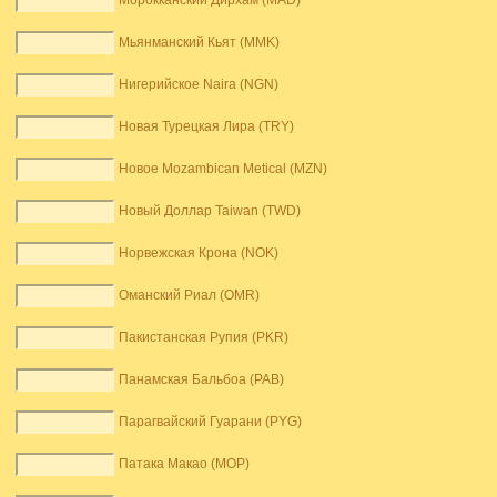
Морокканский Дирхам (MAD)
Мьянманский Кьят (MMK)
Нигерийское Naira (NGN)
Новая Турецкая Лира (TRY)
Новое Mozambican Metical (MZN)
Новый Доллар Taiwan (TWD)
Норвежская Крона (NOK)
Оманский Риал (OMR)
Пакистанская Рупия (PKR)
Панамская Бальбоа (PAB)
Парагвайский Гуарани (PYG)
Патака Макао (MOP)