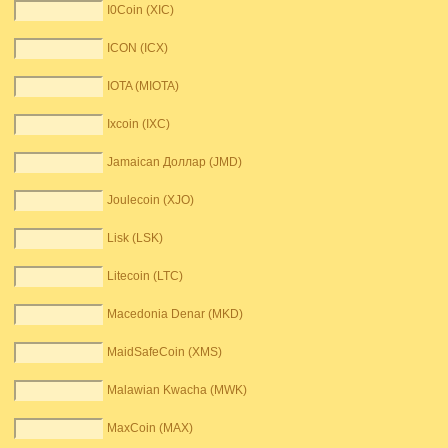
I0Coin (XIC)
ICON (ICX)
IOTA (MIOTA)
Ixcoin (IXC)
Jamaican Доллар (JMD)
Joulecoin (XJO)
Lisk (LSK)
Litecoin (LTC)
Macedonia Denar (MKD)
MaidSafeCoin (XMS)
Malawian Kwacha (MWK)
MaxCoin (MAX)