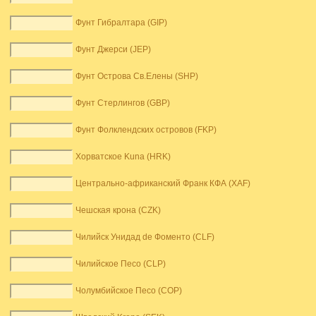
Фунт Гибралтара (GIP)
Фунт Джерси (JEP)
Фунт Острова Св.Елены (SHP)
Фунт Стерлингов (GBP)
Фунт Фолклендских островов (FKP)
Хорватское Kuna (HRK)
Центрально-африканский Франк КФА (XAF)
Чешская крона (CZK)
Чилийск Унидад de Фоменто (CLF)
Чилийское Песо (CLP)
Чолумбийское Песо (COP)