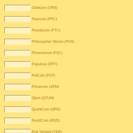
Orbitcoin (ORB)
Peercoin (PPC)
Pesetacoin (PTC)
Philosopher Stones (PHS)
Phoenixcoin (PXC)
Populous (PPT)
PotCoin (POT)
Primecoin (XPM)
Qtum (QTUM)
QuarkCoin (QRK)
ReddCoin (RDD)
Rial Yemeni (YER)