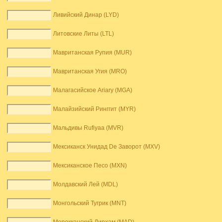
Ливийский Динар (LYD)
Литовские Литы (LTL)
Мавританская Рупия (MUR)
Мавританская Угия (MRO)
Малагасийское Ariary (MGA)
Малайзийский Ринггит (MYR)
Мальдивы Rufiyaa (MVR)
Мексиканск Унидад De Заворот (MXV)
Мексиканское Песо (MXN)
Молдавский Лей (MDL)
Монгольский Тугрик (MNT)