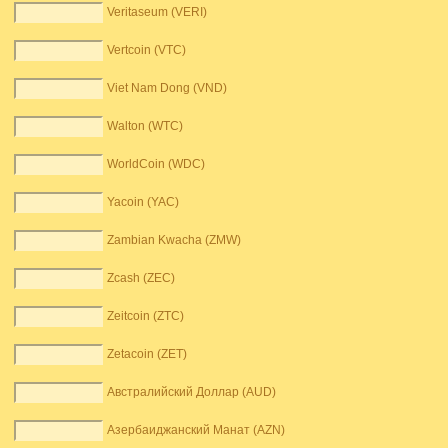
Veritaseum (VERI)
Vertcoin (VTC)
Viet Nam Dong (VND)
Walton (WTC)
WorldCoin (WDC)
Yacoin (YAC)
Zambian Kwacha (ZMW)
Zcash (ZEC)
Zeitcoin (ZTC)
Zetacoin (ZET)
Австралийский Доллар (AUD)
Азербаиджанский Манат (AZN)