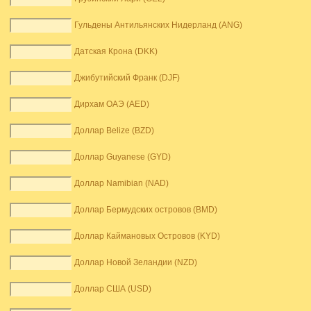
Гульдены Антильянских Нидерланд (ANG)
Датская Крона (DKK)
Джибутийский Франк (DJF)
Дирхам ОАЭ (AED)
Доллар Belize (BZD)
Доллар Guyanese (GYD)
Доллар Namibian (NAD)
Доллар Бермудских островов (BMD)
Доллар Каймановых Островов (KYD)
Доллар Новой Зеландии (NZD)
Доллар США (USD)