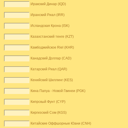
Иракский Динар (IQD)
Иранский Риал (IRR)
Исландская Крона (ISK)
Казахстанский тенге (KZT)
Камбоджийское Riel (KHR)
Канадский Доллар (CAD)
Катарский Риал (QAR)
Кенийский Шиллинг (KES)
Кина Папуа - Новой Гвинеи (PGK)
Кипрскый Фунт (CYP)
Киргизский Сом (KGS)
Китайские Оффшорные Юани (CNH)