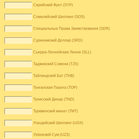
Сирийский Фунт (SYP)
Сомалийский Шиллинг (SOS)
Специальные Права Заимствования (SDR)
Суринамский Доллар (SRD)
Сьерра-Леонейская Леоне (SLL)
Таджикский Сомони (TJS)
Тайландский Бат (THB)
Тонганская Паанга (TOP)
Тунисский Динар (TND)
Туркменский манат (TMT)
Угандийский Шиллинг (UGX)
Узбекский Сум (UZS)