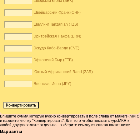
Шведский Krona (SEK)
Швейцарский Франк (CHF)
Шиллинг Tanzanian (TZS)
Эритрейская Накфа (ERN)
Эскудо Кабо-Верде (CVE)
Эфиопский Быр (ETB)
Южный Африканский Rand (ZAR)
Японская Иена (JPY)
Впишите сумму, которую нужно конвертировать в поле слева от Makers (MKR)
и нажмите кнопку "Конвертировать". Для того чтобы показать курсMKR к
любой другую валюте отдельно - выберите ссылку из списка валют ниже.
Варианты