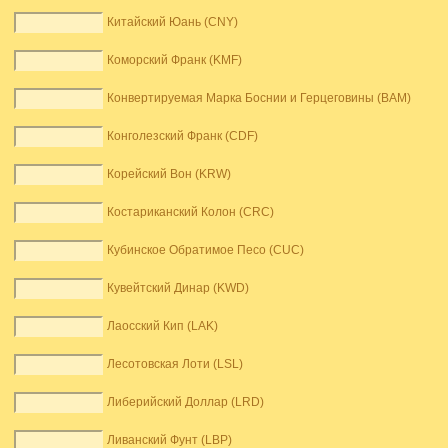
Китайский Юань (CNY)
Коморский Франк (KMF)
Конвертируемая Марка Боснии и Герцеговины (BAM)
Конголезский Франк (CDF)
Корейский Вон (KRW)
Костариканский Колон (CRC)
Кубинское Обратимое Песо (CUC)
Кувейтский Динар (KWD)
Лаосский Кип (LAK)
Лесотовская Лоти (LSL)
Либерийский Доллар (LRD)
Ливанский Фунт (LBP)