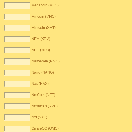
Megacoin (MEC)
Mincoin (MNC)
Mintcoin (XMT)
NEM (XEM)
NEO (NEO)
Namecoin (NMC)
Nano (NANO)
Nas (NAS)
NetCoin (NET)
Novacoin (NVC)
Nxt (NXT)
OmiseGO (OMG)