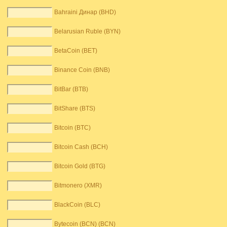
Bahraini Динар (BHD)
Belarusian Ruble (BYN)
BetaCoin (BET)
Binance Coin (BNB)
BitBar (BTB)
BitShare (BTS)
Bitcoin (BTC)
Bitcoin Cash (BCH)
Bitcoin Gold (BTG)
Bitmonero (XMR)
BlackCoin (BLC)
Bytecoin (BCN) (BCN)