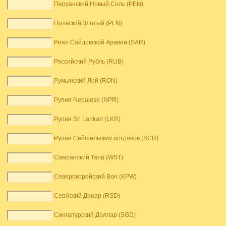
Перуанский Новый Соль (PEN)
Польский Злотый (PLN)
Риял Сайдовской Аравии (SAR)
Российский Рубль (RUB)
Румынский Лей (RON)
Рупия Nepalese (NPR)
Рупия Sri Lankan (LKR)
Рупия Сейшельских островов (SCR)
Самоанский Тала (WST)
Северокорейский Вон (KPW)
Сербский Динар (RSD)
Сингапурский Доллар (SGD)