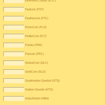
Ethereum Classic (ETC)
Fastcoin (FST)
Feathercoin (FTC)
FlorinCoin (FLO)
FlutterCoin (FLT)
Franko (FRK)
Freicoin (FRC)
GlobalCoin (GLC)
GoldCoin (GLD)
Guatemalan Quetzal (GTQ)
Haitian Gourde (HTG)
HoboNickel (HBN)