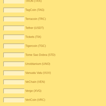
TRON (TRX)
TagCoin (TAG)
Terracoin (TRC)
Tether (USDT)
Tickets (TIX)
Tigercoin (TGC)
Tome Sao Dobra (STD)
Unobtanium (UNO)
Vanuatu Vatu (VUV)
VeChain (VEN)
Verge (XVG)
VeriCoin (VRC)