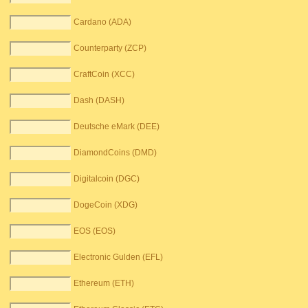
Cardano (ADA)
Counterparty (ZCP)
CraftCoin (XCC)
Dash (DASH)
Deutsche eMark (DEE)
DiamondCoins (DMD)
Digitalcoin (DGC)
DogeCoin (XDG)
EOS (EOS)
Electronic Gulden (EFL)
Ethereum (ETH)