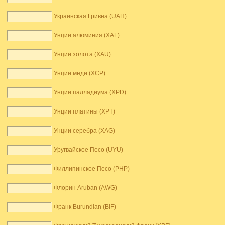
Украинская Гривна (UAH)
Унции алюминия (XAL)
Унции золота (XAU)
Унции меди (XCP)
Унции палладиума (XPD)
Унции платины (XPT)
Унции серебра (XAG)
Уругвайское Песо (UYU)
Филлипинское Песо (PHP)
Флорин Aruban (AWG)
Франк Burundian (BIF)