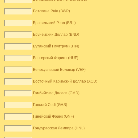
Ботсвана Pula (BWP)
Бразильский Реал (BRL)
Брунейский Доллар (BND)
Бутанский Нгултрум (BTN)
Венгерский Форинт (HUF)
Венесуэльский Боливар (VEF)
Восточный Карибский Доллар (XCD)
Гамбийские Даласи (GMD)
Ганский Cedi (GHS)
Гинейский Франк (GNF)
Гондурасская Лемпира (HNL)