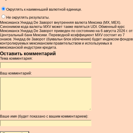
Округлять к наименьшей валютной единице.
Не округлять результаты.
Мексиканск Унидад De Заворот внутренняя валюта Мексика (MX, MEX).
Синонимом кода валюты MXV может также являться UDI. Обменный курс
Мексиканск Унидад De Заворот приведен по состоянию на 6 августа 2026 г. от
Центральный банк Мексики. Переводной коэффициент MXV состоит из 7
знаков. Унидад de Заворот (буквальн блок облечения) будет индексом фондов
контролируемых мексиканским правительством и используемых в
мексиканской индустрии кредита.
Оставить комментарий
Тема комментария:
Ваш комментарий:
Ваше имя (будет показано с вашим комментарием):