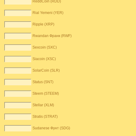
ReddCoin (RDD)
Rial Yemeni (YER)
Ripple (XRP)
Rwandan Франк (RWF)
Sexcoin (SXC)
Siacoin (XSC)
SolarCoin (SLR)
Status (SNT)
Steem (STEEM)
Stellar (XLM)
Stratis (STRAT)
Sudanese Фунт (SDG)