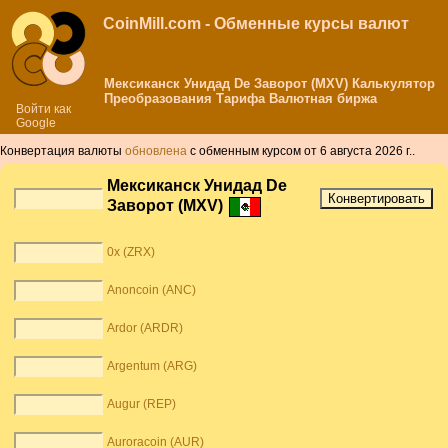
CoinMill.com - Обменные курсы валют
Мексиканск Унидад De Заворот (MXV) Калькулятор
Преобразования Тарифа Валютная биржа
Войти как
Google
Конвертация валюты
обновлена
с обменным курсом от 6 августа 2026 г..
Мексиканск Унидад De
Заворот (MXV)
0x (ZRX)
Anoncoin (ANC)
Ardor (ARDR)
Argentum (ARG)
Augur (REP)
Auroracoin (AUR)