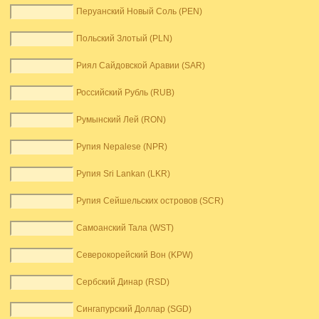
Перуанский Новый Соль (PEN)
Польский Злотый (PLN)
Риял Сайдовской Аравии (SAR)
Российский Рубль (RUB)
Румынский Лей (RON)
Рупия Nepalese (NPR)
Рупия Sri Lankan (LKR)
Рупия Сейшельских островов (SCR)
Самоанский Тала (WST)
Северокорейский Вон (KPW)
Сербский Динар (RSD)
Сингапурский Доллар (SGD)