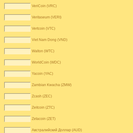
VeriCoin (VRC)
Veritaseum (VERI)
Vertcoin (VTC)
Viet Nam Dong (VND)
Walton (WTC)
WorldCoin (WDC)
Yacoin (YAC)
Zambian Kwacha (ZMW)
Zcash (ZEC)
Zeitcoin (ZTC)
Zetacoin (ZET)
Австралийский Доллар (AUD)