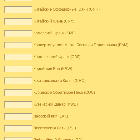
Китайские Оффшорные Юани (CNH)
Китайский Юань (CNY)
Коморский Франк (KMF)
Конвертируемая Марка Боснии и Герцеговины (BAM)
Конголезский Франк (CDF)
Корейский Вон (KRW)
Костариканский Колон (CRC)
Кубинское Обратимое Песо (CUC)
Кувейтский Динар (KWD)
Лаосский Кип (LAK)
Лесотовская Лоти (LSL)