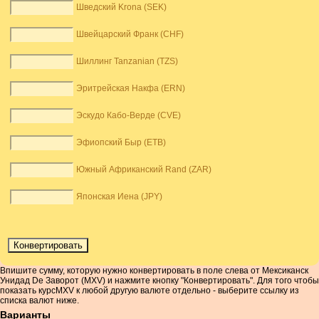
Шведский Krona (SEK)
Швейцарский Франк (CHF)
Шиллинг Tanzanian (TZS)
Эритрейская Накфа (ERN)
Эскудо Кабо-Верде (CVE)
Эфиопский Быр (ETB)
Южный Африканский Rand (ZAR)
Японская Иена (JPY)
Впишите сумму, которую нужно конвертировать в поле слева от Мексиканск
Унидад De Заворот (MXV) и нажмите кнопку "Конвертировать". Для того чтобы
показать курсMXV к любой другую валюте отдельно - выберите ссылку из
списка валют ниже.
Варианты