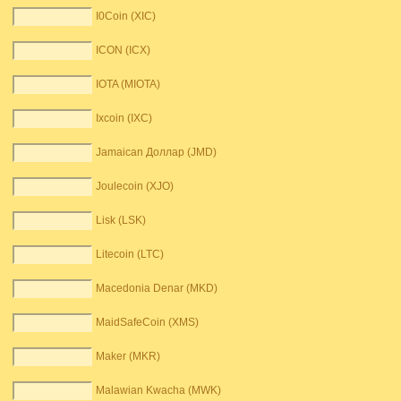
I0Coin (XIC)
ICON (ICX)
IOTA (MIOTA)
Ixcoin (IXC)
Jamaican Доллар (JMD)
Joulecoin (XJO)
Lisk (LSK)
Litecoin (LTC)
Macedonia Denar (MKD)
MaidSafeCoin (XMS)
Maker (MKR)
Malawian Kwacha (MWK)