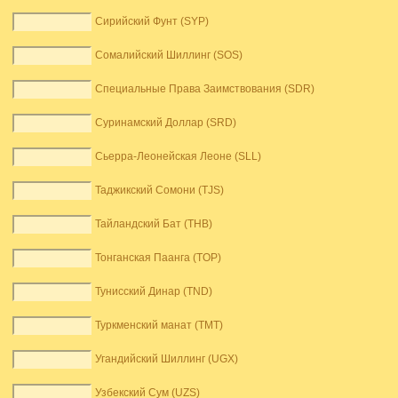
Сирийский Фунт (SYP)
Сомалийский Шиллинг (SOS)
Специальные Права Заимствования (SDR)
Суринамский Доллар (SRD)
Сьерра-Леонейская Леоне (SLL)
Таджикский Сомони (TJS)
Тайландский Бат (THB)
Тонганская Паанга (TOP)
Тунисский Динар (TND)
Туркменский манат (TMT)
Угандийский Шиллинг (UGX)
Узбекский Сум (UZS)