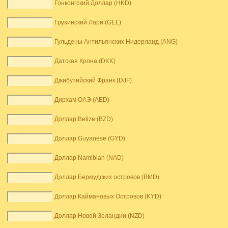
Гонконгский Доллар (HKD)
Грузинский Лари (GEL)
Гульдены Антильянских Нидерланд (ANG)
Датская Крона (DKK)
Джибутийский Франк (DJF)
Дирхам ОАЭ (AED)
Доллар Belize (BZD)
Доллар Guyanese (GYD)
Доллар Namibian (NAD)
Доллар Бермудских островов (BMD)
Доллар Каймановых Островов (KYD)
Доллар Новой Зеландии (NZD)