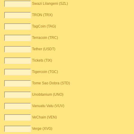
Swazi Lilangeni (SZL)
TRON (TRX)
TagCoin (TAG)
Terracoin (TRC)
Tether (USDT)
Tickets (TIX)
Tigercoin (TGC)
Tome Sao Dobra (STD)
Unobtanium (UNO)
Vanuatu Vatu (VUV)
VeChain (VEN)
Verge (XVG)