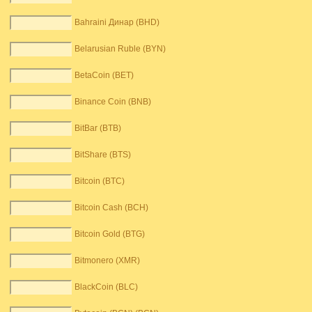
Bahraini Динар (BHD)
Belarusian Ruble (BYN)
BetaCoin (BET)
Binance Coin (BNB)
BitBar (BTB)
BitShare (BTS)
Bitcoin (BTC)
Bitcoin Cash (BCH)
Bitcoin Gold (BTG)
Bitmonero (XMR)
BlackCoin (BLC)