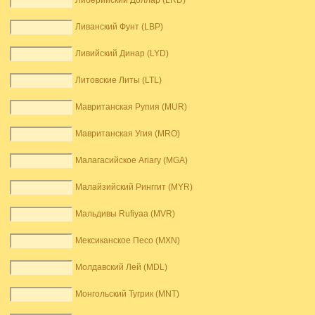
Либерийский Доллар (LRD)
Ливанский Фунт (LBP)
Ливийский Динар (LYD)
Литовские Литы (LTL)
Мавританская Рупия (MUR)
Мавританская Угия (MRO)
Малагасийское Ariary (MGA)
Малайзийский Ринггит (MYR)
Мальдивы Rufiyaa (MVR)
Мексиканское Песо (MXN)
Молдавский Лей (MDL)
Монгольский Тугрик (MNT)