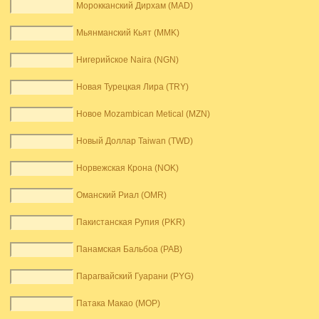
Морокканский Дирхам (MAD)
Мьянманский Кьят (MMK)
Нигерийское Naira (NGN)
Новая Турецкая Лира (TRY)
Новое Mozambican Metical (MZN)
Новый Доллар Taiwan (TWD)
Норвежская Крона (NOK)
Оманский Риал (OMR)
Пакистанская Рупия (PKR)
Панамская Бальбоа (PAB)
Парагвайский Гуарани (PYG)
Патака Макао (MOP)