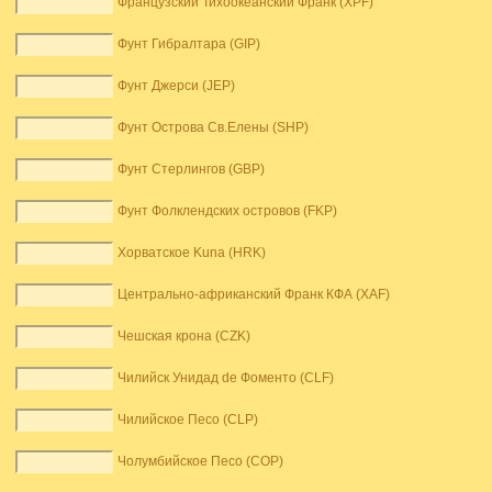
Французский Тихоокеанский Франк (XPF)
Фунт Гибралтара (GIP)
Фунт Джерси (JEP)
Фунт Острова Св.Елены (SHP)
Фунт Стерлингов (GBP)
Фунт Фолклендских островов (FKP)
Хорватское Kuna (HRK)
Центрально-африканский Франк КФА (XAF)
Чешская крона (CZK)
Чилийск Унидад de Фоменто (CLF)
Чилийское Песо (CLP)
Чолумбийское Песо (COP)