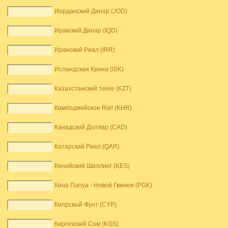
Иорданский Динар (JOD)
Иракский Динар (IQD)
Иранский Риал (IRR)
Исландская Крона (ISK)
Казахстанский тенге (KZT)
Камбоджийское Riel (KHR)
Канадский Доллар (CAD)
Катарский Риал (QAR)
Кенийский Шиллинг (KES)
Кина Папуа - Новой Гвинеи (PGK)
Кипрскый Фунт (CYP)
Киргизский Сом (KGS)