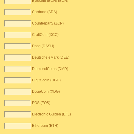
Bytecoin (BCN) (BCN)
Cardano (ADA)
Counterparty (ZCP)
CraftCoin (XCC)
Dash (DASH)
Deutsche eMark (DEE)
DiamondCoins (DMD)
Digitalcoin (DGC)
DogeCoin (XDG)
EOS (EOS)
Electronic Gulden (EFL)
Ethereum (ETH)