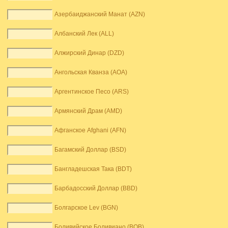
Азербаиджанский Манат (AZN)
Албанский Лек (ALL)
Алжирский Динар (DZD)
Ангольская Кванза (AOA)
Аргентинское Песо (ARS)
Армянский Драм (AMD)
Афганское Afghani (AFN)
Багамский Доллар (BSD)
Бангладешская Така (BDT)
Барбадосский Доллар (BBD)
Болгарское Lev (BGN)
Боливийское Боливиано (BOB)