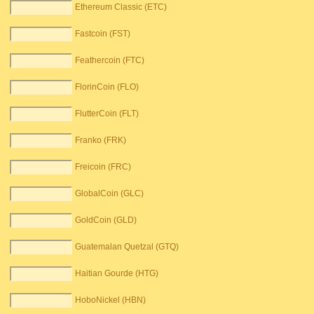
Ethereum Classic (ETC)
Fastcoin (FST)
Feathercoin (FTC)
FlorinCoin (FLO)
FlutterCoin (FLT)
Franko (FRK)
Freicoin (FRC)
GlobalCoin (GLC)
GoldCoin (GLD)
Guatemalan Quetzal (GTQ)
Haitian Gourde (HTG)
HoboNickel (HBN)