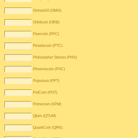
OmiseGO (OMG)
Orbitcoin (ORB)
Peercoin (PPC)
Pesetacoin (PTC)
Philosopher Stones (PHS)
Phoenixcoin (PXC)
Populous (PPT)
PotCoin (POT)
Primecoin (XPM)
Qtum (QTUM)
QuarkCoin (QRK)