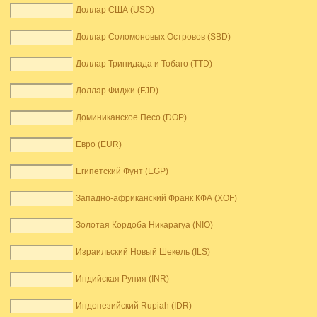
Доллар США (USD)
Доллар Соломоновых Островов (SBD)
Доллар Тринидада и Тобаго (TTD)
Доллар Фиджи (FJD)
Доминиканское Песо (DOP)
Евро (EUR)
Египетский Фунт (EGP)
Западно-африканский Франк КФА (XOF)
Золотая Кордоба Никарагуа (NIO)
Израильский Новый Шекель (ILS)
Индийская Рупия (INR)
Индонезийский Rupiah (IDR)