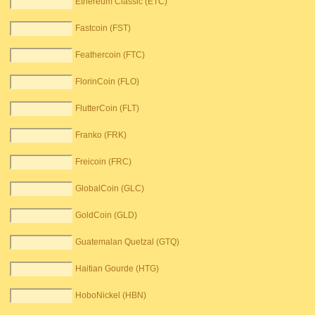
Ethereum Classic (ETC)
Fastcoin (FST)
Feathercoin (FTC)
FlorinCoin (FLO)
FlutterCoin (FLT)
Franko (FRK)
Freicoin (FRC)
GlobalCoin (GLC)
GoldCoin (GLD)
Guatemalan Quetzal (GTQ)
Haitian Gourde (HTG)
HoboNickel (HBN)