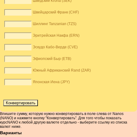
Шведский Krona (SEK)
Швейцарский Франк (CHF)
Шиллинг Tanzanian (TZS)
Эритрейская Накфа (ERN)
Эскудо Кабо-Верде (CVE)
Эфиопский Быр (ETB)
Южный Африканский Rand (ZAR)
Японская Иена (JPY)
Впишите сумму, которую нужно конвертировать в поле слева от Nanos
(NANO) и нажмите кнопку "Конвертировать". Для того чтобы показать
курсNANO к любой другую валюте отдельно - выберите ссылку из списка
валют ниже.
Варианты