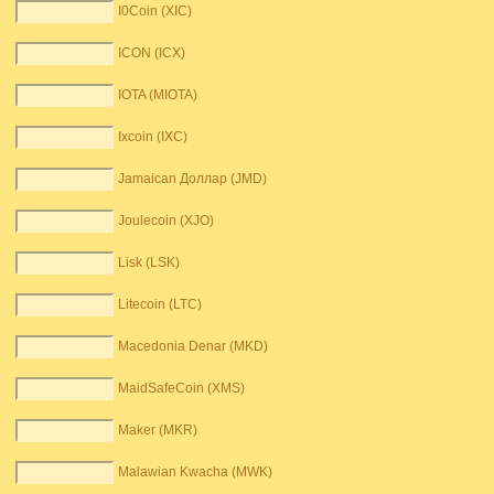
I0Coin (XIC)
ICON (ICX)
IOTA (MIOTA)
Ixcoin (IXC)
Jamaican Доллар (JMD)
Joulecoin (XJO)
Lisk (LSK)
Litecoin (LTC)
Macedonia Denar (MKD)
MaidSafeCoin (XMS)
Maker (MKR)
Malawian Kwacha (MWK)