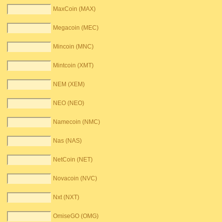
MaxCoin (MAX)
Megacoin (MEC)
Mincoin (MNC)
Mintcoin (XMT)
NEM (XEM)
NEO (NEO)
Namecoin (NMC)
Nas (NAS)
NetCoin (NET)
Novacoin (NVC)
Nxt (NXT)
OmiseGO (OMG)