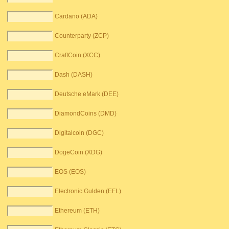
Cardano (ADA)
Counterparty (ZCP)
CraftCoin (XCC)
Dash (DASH)
Deutsche eMark (DEE)
DiamondCoins (DMD)
Digitalcoin (DGC)
DogeCoin (XDG)
EOS (EOS)
Electronic Gulden (EFL)
Ethereum (ETH)