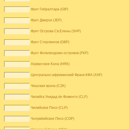
Фунт Гибралтара (GIP)
Фунт Джерси (JEP)
Фунт Острова Св.Елены (SHP)
Фунт Стерлингов (GBP)
Фунт Фолклендских островов (FKP)
Хорватское Kuna (HRK)
Центрально-африканский Франк КФА (XAF)
Чешская крона (CZK)
Чилийск Унидад de Фоменто (CLF)
Чилийское Песо (CLP)
Чолумбийское Песо (COP)