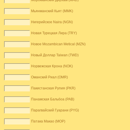
Морокканский Дирхам (MAD)
Мьянманский Кьят (MMK)
Нигерийское Naira (NGN)
Новая Турецкая Лира (TRY)
Новое Mozambican Metical (MZN)
Новый Доллар Taiwan (TWD)
Норвежская Крона (NOK)
Оманский Риал (OMR)
Пакистанская Рупия (PKR)
Панамская Бальбоа (PAB)
Парагвайский Гуарани (PYG)
Патака Макао (MOP)