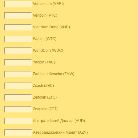
Veritaseum (VERI)
Vertcoin (VTC)
Viet Nam Dong (VND)
Walton (WTC)
WorldCoin (WDC)
Yacoin (YAC)
Zambian Kwacha (ZMW)
Zcash (ZEC)
Zeitcoin (ZTC)
Zetacoin (ZET)
Австралийский Доллар (AUD)
Азербаиджанский Манат (AZN)