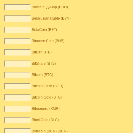
Bahraini Динар (BHD)
Belarusian Ruble (BYN)
BetaCoin (BET)
Binance Coin (BNB)
BitBar (BTB)
BitShare (BTS)
Bitcoin (BTC)
Bitcoin Cash (BCH)
Bitcoin Gold (BTG)
Bitmonero (XMR)
BlackCoin (BLC)
Bytecoin (BCN) (BCN)