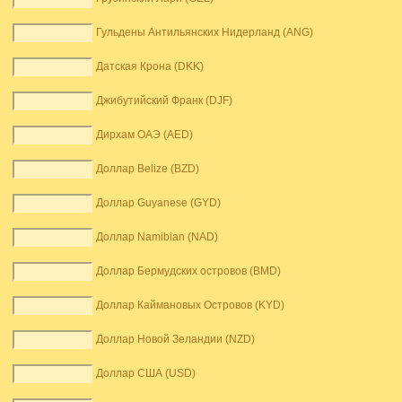
Гульдены Антильянских Нидерланд (ANG)
Датская Крона (DKK)
Джибутийский Франк (DJF)
Дирхам ОАЭ (AED)
Доллар Belize (BZD)
Доллар Guyanese (GYD)
Доллар Namibian (NAD)
Доллар Бермудских островов (BMD)
Доллар Каймановых Островов (KYD)
Доллар Новой Зеландии (NZD)
Доллар США (USD)