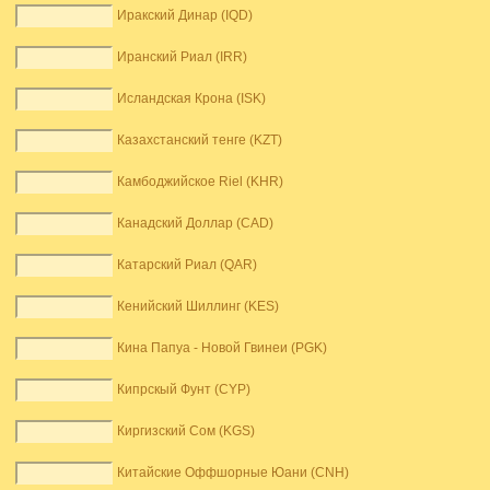
Иракский Динар (IQD)
Иранский Риал (IRR)
Исландская Крона (ISK)
Казахстанский тенге (KZT)
Камбоджийское Riel (KHR)
Канадский Доллар (CAD)
Катарский Риал (QAR)
Кенийский Шиллинг (KES)
Кина Папуа - Новой Гвинеи (PGK)
Кипрскый Фунт (CYP)
Киргизский Сом (KGS)
Китайские Оффшорные Юани (CNH)