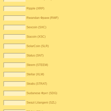
Ripple (XRP)
Rwandan Франк (RWF)
Sexcoin (SXC)
Siacoin (XSC)
SolarCoin (SLR)
Status (SNT)
Steem (STEEM)
Stellar (XLM)
Stratis (STRAT)
Sudanese Фунт (SDG)
Swazi Lilangeni (SZL)