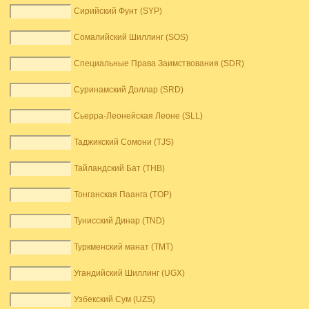
Сирийский Фунт (SYP)
Сомалийский Шиллинг (SOS)
Специальные Права Заимствования (SDR)
Суринамский Доллар (SRD)
Сьерра-Леонейская Леоне (SLL)
Таджикский Сомони (TJS)
Тайландский Бат (THB)
Тонганская Паанга (TOP)
Тунисский Динар (TND)
Туркменский манат (TMT)
Угандийский Шиллинг (UGX)
Узбекский Сум (UZS)