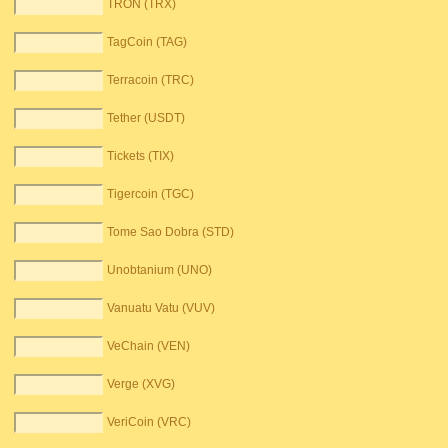
TRON (TRX)
TagCoin (TAG)
Terracoin (TRC)
Tether (USDT)
Tickets (TIX)
Tigercoin (TGC)
Tome Sao Dobra (STD)
Unobtanium (UNO)
Vanuatu Vatu (VUV)
VeChain (VEN)
Verge (XVG)
VeriCoin (VRC)