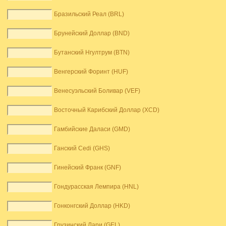
Бразильский Реал (BRL)
Брунейский Доллар (BND)
Бутанский Нгултрум (BTN)
Венгерский Форинт (HUF)
Венесуэльский Боливар (VEF)
Восточный Карибский Доллар (XCD)
Гамбийские Даласи (GMD)
Ганский Cedi (GHS)
Гинейский Франк (GNF)
Гондурасская Лемпира (HNL)
Гонконгский Доллар (HKD)
Грузинский Лари (GEL)