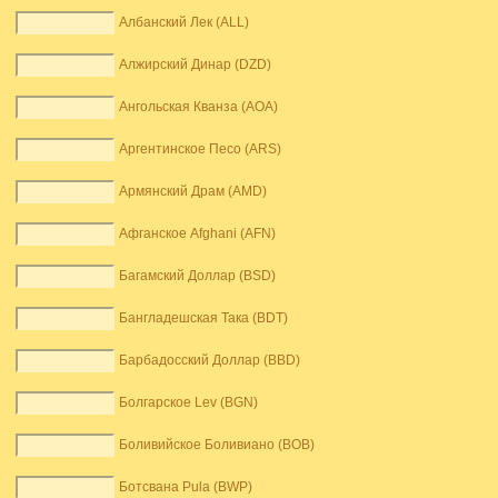
Албанский Лек (ALL)
Алжирский Динар (DZD)
Ангольская Кванза (AOA)
Аргентинское Песо (ARS)
Армянский Драм (AMD)
Афганское Afghani (AFN)
Багамский Доллар (BSD)
Бангладешская Така (BDT)
Барбадосский Доллар (BBD)
Болгарское Lev (BGN)
Боливийское Боливиано (BOB)
Ботсвана Pula (BWP)