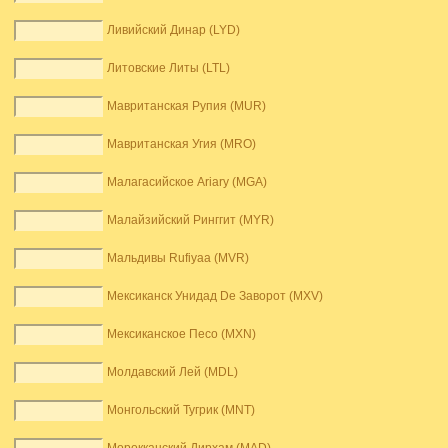
Ливийский Динар (LYD)
Литовские Литы (LTL)
Мавританская Рупия (MUR)
Мавританская Угия (MRO)
Малагасийское Ariary (MGA)
Малайзийский Ринггит (MYR)
Мальдивы Rufiyaa (MVR)
Мексиканск Унидад De Заворот (MXV)
Мексиканское Песо (MXN)
Молдавский Лей (MDL)
Монгольский Тугрик (MNT)