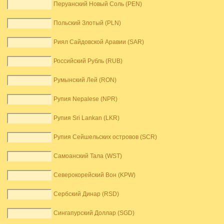
Перуанский Новый Соль (PEN)
Польский Злотый (PLN)
Риял Сайдовской Аравии (SAR)
Российский Рубль (RUB)
Румынский Лей (RON)
Рупия Nepalese (NPR)
Рупия Sri Lankan (LKR)
Рупия Сейшельских островов (SCR)
Самоанский Тала (WST)
Северокорейский Вон (KPW)
Сербский Динар (RSD)
Сингапурский Доллар (SGD)