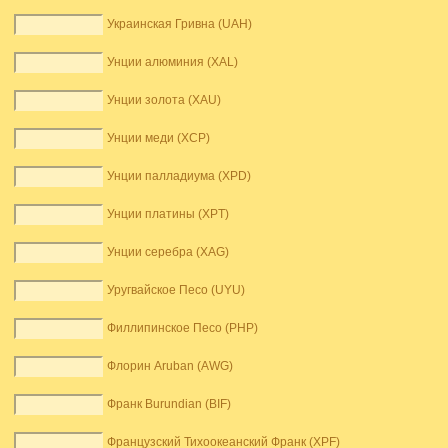
Украинская Гривна (UAH)
Унции алюминия (XAL)
Унции золота (XAU)
Унции меди (XCP)
Унции палладиума (XPD)
Унции платины (XPT)
Унции серебра (XAG)
Уругвайское Песо (UYU)
Филлипинское Песо (PHP)
Флорин Aruban (AWG)
Франк Burundian (BIF)
Французский Тихоокеанский Франк (XPF)