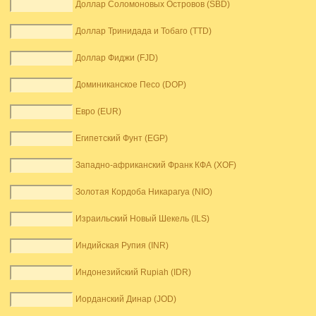
Доллар Соломоновых Островов (SBD)
Доллар Тринидада и Тобаго (TTD)
Доллар Фиджи (FJD)
Доминиканское Песо (DOP)
Евро (EUR)
Египетский Фунт (EGP)
Западно-африканский Франк КФА (XOF)
Золотая Кордоба Никарагуа (NIO)
Израильский Новый Шекель (ILS)
Индийская Рупия (INR)
Индонезийский Rupiah (IDR)
Иорданский Динар (JOD)