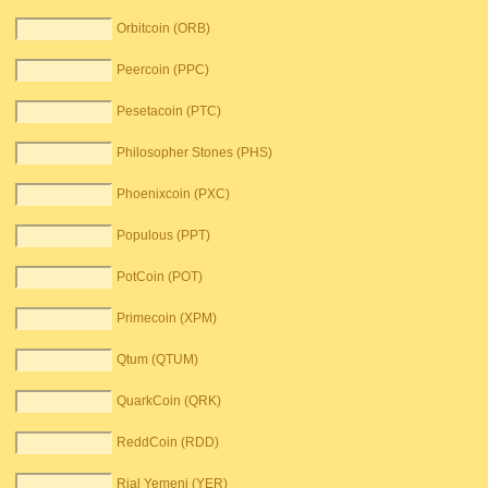
Orbitcoin (ORB)
Peercoin (PPC)
Pesetacoin (PTC)
Philosopher Stones (PHS)
Phoenixcoin (PXC)
Populous (PPT)
PotCoin (POT)
Primecoin (XPM)
Qtum (QTUM)
QuarkCoin (QRK)
ReddCoin (RDD)
Rial Yemeni (YER)