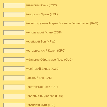
Китайский Юань (CNY)
Коморский Франк (KMF)
Конвертируемая Марка Боснии и Герцеговины (BAM)
Конголезский Франк (CDF)
Корейский Вон (KRW)
Костариканский Колон (CRC)
Кубинское Обратимое Песо (CUC)
Кувейтский Динар (KWD)
Лаосский Кип (LAK)
Лесотовская Лоти (LSL)
Либерийский Доллар (LRD)
Ливанский Фунт (LBP)