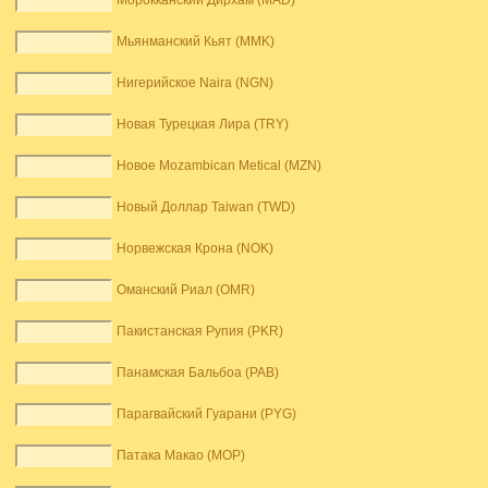
Морокканский Дирхам (MAD)
Мьянманский Кьят (MMK)
Нигерийское Naira (NGN)
Новая Турецкая Лира (TRY)
Новое Mozambican Metical (MZN)
Новый Доллар Taiwan (TWD)
Норвежская Крона (NOK)
Оманский Риал (OMR)
Пакистанская Рупия (PKR)
Панамская Бальбоа (PAB)
Парагвайский Гуарани (PYG)
Патака Макао (MOP)