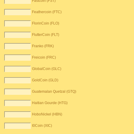
Fastcoin (FST)
Feathercoin (FTC)
FlorinCoin (FLO)
FlutterCoin (FLT)
Franko (FRK)
Freicoin (FRC)
GlobalCoin (GLC)
GoldCoin (GLD)
Guatemalan Quetzal (GTQ)
Haitian Gourde (HTG)
HoboNickel (HBN)
I0Coin (XIC)