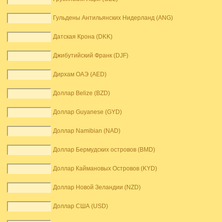
Гульдены Антильянских Нидерланд (ANG)
Датская Крона (DKK)
Джибутийский Франк (DJF)
Дирхам ОАЭ (AED)
Доллар Belize (BZD)
Доллар Guyanese (GYD)
Доллар Namibian (NAD)
Доллар Бермудских островов (BMD)
Доллар Каймановых Островов (KYD)
Доллар Новой Зеландии (NZD)
Доллар США (USD)