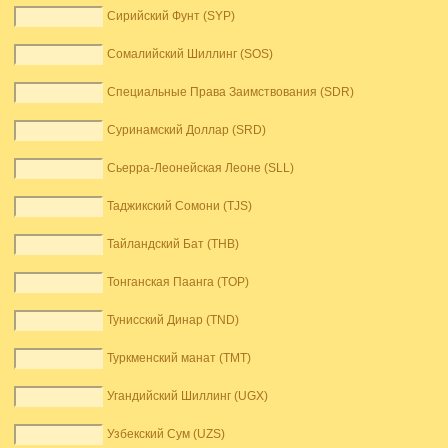
Сирийский Фунт (SYP)
Сомалийский Шиллинг (SOS)
Специальные Права Заимствования (SDR)
Суринамский Доллар (SRD)
Сьерра-Леонейская Леоне (SLL)
Таджикский Сомони (TJS)
Тайландский Бат (THB)
Тонганская Паанга (TOP)
Тунисский Динар (TND)
Туркменский манат (TMT)
Угандийский Шиллинг (UGX)
Узбекский Сум (UZS)