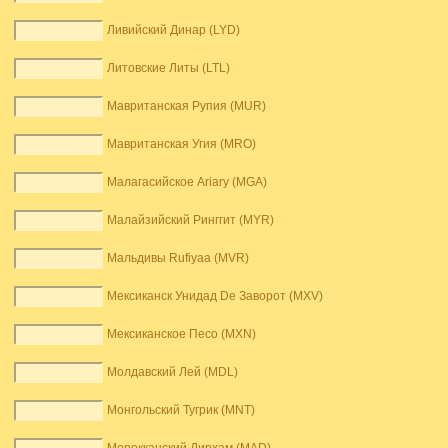
Ливийский Динар (LYD)
Литовские Литы (LTL)
Мавританская Рупия (MUR)
Мавританская Угия (MRO)
Малагасийское Ariary (MGA)
Малайзийский Ринггит (MYR)
Мальдивы Rufiyaa (MVR)
Мексиканск Унидад De Заворот (MXV)
Мексиканское Песо (MXN)
Молдавский Лей (MDL)
Монгольский Тугрик (MNT)