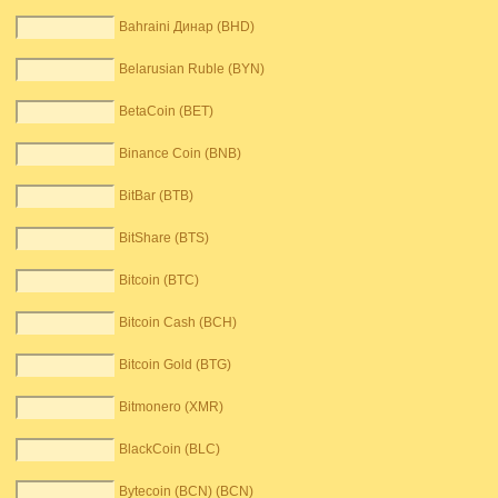
Bahraini Динар (BHD)
Belarusian Ruble (BYN)
BetaCoin (BET)
Binance Coin (BNB)
BitBar (BTB)
BitShare (BTS)
Bitcoin (BTC)
Bitcoin Cash (BCH)
Bitcoin Gold (BTG)
Bitmonero (XMR)
BlackCoin (BLC)
Bytecoin (BCN) (BCN)