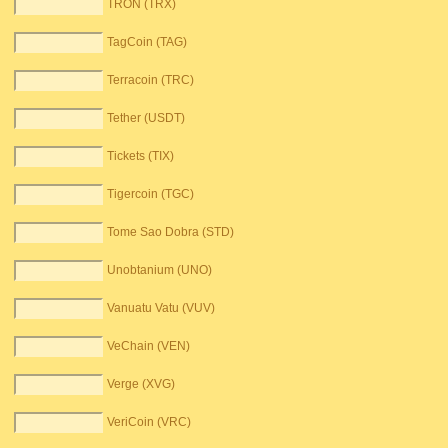
TRON (TRX)
TagCoin (TAG)
Terracoin (TRC)
Tether (USDT)
Tickets (TIX)
Tigercoin (TGC)
Tome Sao Dobra (STD)
Unobtanium (UNO)
Vanuatu Vatu (VUV)
VeChain (VEN)
Verge (XVG)
VeriCoin (VRC)