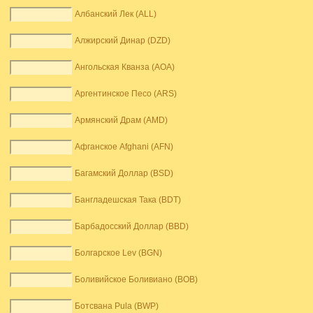
Албанский Лек (ALL)
Алжирский Динар (DZD)
Ангольская Кванза (AOA)
Аргентинское Песо (ARS)
Армянский Драм (AMD)
Афганское Afghani (AFN)
Багамский Доллар (BSD)
Бангладешская Така (BDT)
Барбадосский Доллар (BBD)
Болгарское Lev (BGN)
Боливийское Боливиано (BOB)
Ботсвана Pula (BWP)