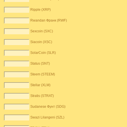
Ripple (XRP)
Rwandan Франк (RWF)
Sexcoin (SXC)
Siacoin (XSC)
SolarCoin (SLR)
Status (SNT)
Steem (STEEM)
Stellar (XLM)
Stratis (STRAT)
Sudanese Фунт (SDG)
Swazi Lilangeni (SZL)