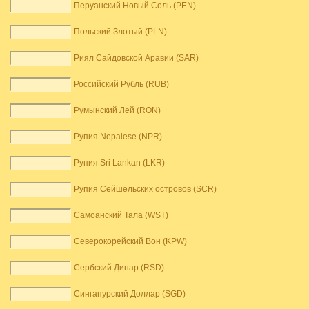
Перуанский Новый Соль (PEN)
Польский Злотый (PLN)
Риял Сайдовской Аравии (SAR)
Российский Рубль (RUB)
Румынский Лей (RON)
Рупия Nepalese (NPR)
Рупия Sri Lankan (LKR)
Рупия Сейшельских островов (SCR)
Самоанский Тала (WST)
Северокорейский Вон (KPW)
Сербский Динар (RSD)
Сингапурский Доллар (SGD)