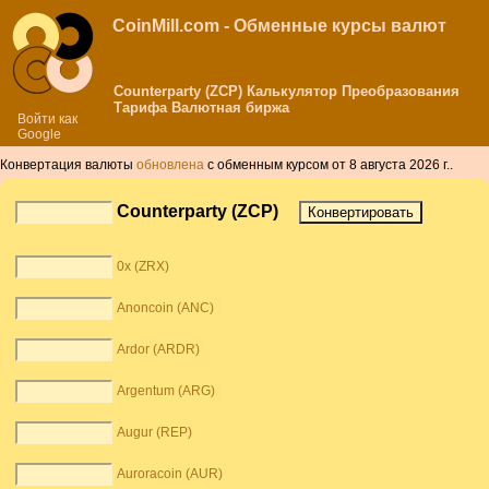
CoinMill.com - Обменные курсы валют
Counterparty (ZCP) Калькулятор Преобразования
Тарифа Валютная биржа
Войти как
Google
Конвертация валюты
обновлена
с обменным курсом от 8 августа 2026 г..
Counterparty (ZCP)
0x (ZRX)
Anoncoin (ANC)
Ardor (ARDR)
Argentum (ARG)
Augur (REP)
Auroracoin (AUR)