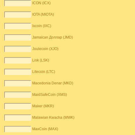
ICON (ICX)
IOTA (MIOTA)
Ixcoin (IXC)
Jamaican Доллар (JMD)
Joulecoin (XJO)
Lisk (LSK)
Litecoin (LTC)
Macedonia Denar (MKD)
MaidSafeCoin (XMS)
Maker (MKR)
Malawian Kwacha (MWK)
MaxCoin (MAX)