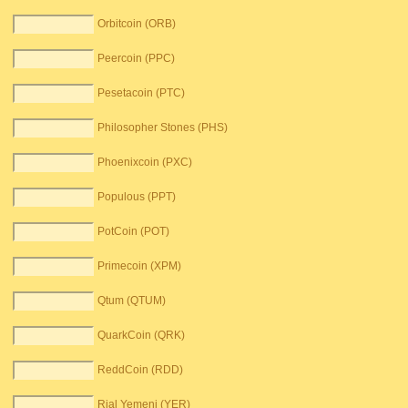
Orbitcoin (ORB)
Peercoin (PPC)
Pesetacoin (PTC)
Philosopher Stones (PHS)
Phoenixcoin (PXC)
Populous (PPT)
PotCoin (POT)
Primecoin (XPM)
Qtum (QTUM)
QuarkCoin (QRK)
ReddCoin (RDD)
Rial Yemeni (YER)