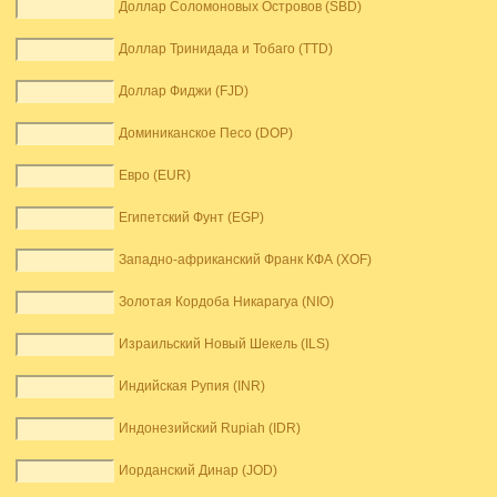
Доллар Соломоновых Островов (SBD)
Доллар Тринидада и Тобаго (TTD)
Доллар Фиджи (FJD)
Доминиканское Песо (DOP)
Евро (EUR)
Египетский Фунт (EGP)
Западно-африканский Франк КФА (XOF)
Золотая Кордоба Никарагуа (NIO)
Израильский Новый Шекель (ILS)
Индийская Рупия (INR)
Индонезийский Rupiah (IDR)
Иорданский Динар (JOD)