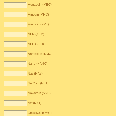
Megacoin (MEC)
Mincoin (MNC)
Mintcoin (XMT)
NEM (XEM)
NEO (NEO)
Namecoin (NMC)
Nano (NANO)
Nas (NAS)
NetCoin (NET)
Novacoin (NVC)
Nxt (NXT)
OmiseGO (OMG)