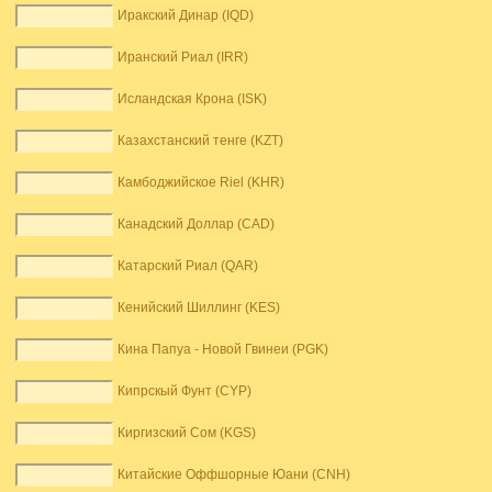
Иракский Динар (IQD)
Иранский Риал (IRR)
Исландская Крона (ISK)
Казахстанский тенге (KZT)
Камбоджийское Riel (KHR)
Канадский Доллар (CAD)
Катарский Риал (QAR)
Кенийский Шиллинг (KES)
Кина Папуа - Новой Гвинеи (PGK)
Кипрскый Фунт (CYP)
Киргизский Сом (KGS)
Китайские Оффшорные Юани (CNH)