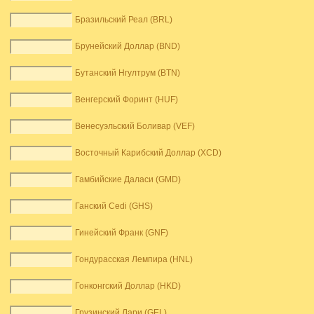
Бразильский Реал (BRL)
Брунейский Доллар (BND)
Бутанский Нгултрум (BTN)
Венгерский Форинт (HUF)
Венесуэльский Боливар (VEF)
Восточный Карибский Доллар (XCD)
Гамбийские Даласи (GMD)
Ганский Cedi (GHS)
Гинейский Франк (GNF)
Гондурасская Лемпира (HNL)
Гонконгский Доллар (HKD)
Грузинский Лари (GEL)