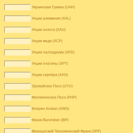
Украинская Гривна (UAH)
Унции алюминия (XAL)
Унции золота (XAU)
Унции меди (XCP)
Унции палладиума (XPD)
Унции платины (XPT)
Унции серебра (XAG)
Уругвайское Песо (UYU)
Филлипинское Песо (PHP)
Флорин Aruban (AWG)
Франк Burundian (BIF)
Французский Тихоокеанский Франк (XPF)