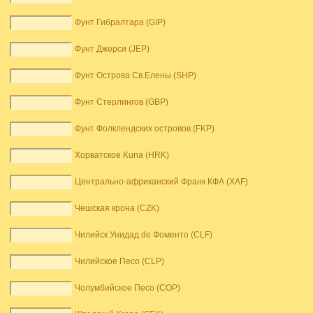
Фунт Гибралтара (GIP)
Фунт Джерси (JEP)
Фунт Острова Св.Елены (SHP)
Фунт Стерлингов (GBP)
Фунт Фолклендских островов (FKP)
Хорватское Kuna (HRK)
Центрально-африканский Франк КФА (XAF)
Чешская крона (CZK)
Чилийск Унидад de Фоменто (CLF)
Чилийское Песо (CLP)
Чолумбийское Песо (COP)