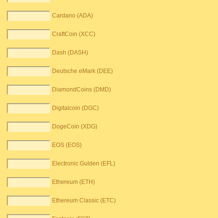
Cardano (ADA)
CraftCoin (XCC)
Dash (DASH)
Deutsche eMark (DEE)
DiamondCoins (DMD)
Digitalcoin (DGC)
DogeCoin (XDG)
EOS (EOS)
Electronic Gulden (EFL)
Ethereum (ETH)
Ethereum Classic (ETC)