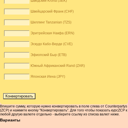
Шведский Krona (SEK)
Швейцарский Франк (CHF)
Шиллинг Tanzanian (TZS)
Эритрейская Накфа (ERN)
Эскудо Кабо-Верде (CVE)
Эфиопский Быр (ETB)
Южный Африканский Rand (ZAR)
Японская Иена (JPY)
Впишите сумму, которую нужно конвертировать в поле слева от Counterpartys
(ZCP) и нажмите кнопку "Конвертировать". Для того чтобы показать курсZCP к
любой другую валюте отдельно - выберите ссылку из списка валют ниже.
Варианты