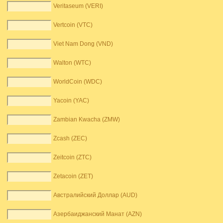
Veritaseum (VERI)
Vertcoin (VTC)
Viet Nam Dong (VND)
Walton (WTC)
WorldCoin (WDC)
Yacoin (YAC)
Zambian Kwacha (ZMW)
Zcash (ZEC)
Zeitcoin (ZTC)
Zetacoin (ZET)
Австралийский Доллар (AUD)
Азербаиджанский Манат (AZN)