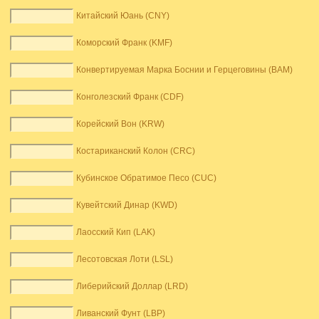
Китайский Юань (CNY)
Коморский Франк (KMF)
Конвертируемая Марка Боснии и Герцеговины (BAM)
Конголезский Франк (CDF)
Корейский Вон (KRW)
Костариканский Колон (CRC)
Кубинское Обратимое Песо (CUC)
Кувейтский Динар (KWD)
Лаосский Кип (LAK)
Лесотовская Лоти (LSL)
Либерийский Доллар (LRD)
Ливанский Фунт (LBP)