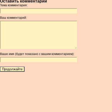
Оставить комментарий
AMD
Тема комментария:
ANC
ANG
Ваш комментарий:
AOA
ARDR
ARG
ARS
AUD
AUR
Ваше имя (будет показано с вашим комментарием):
AWG
AZN
BAM
BBD
BCH
BCN
BDT
BET
BGN
BHD