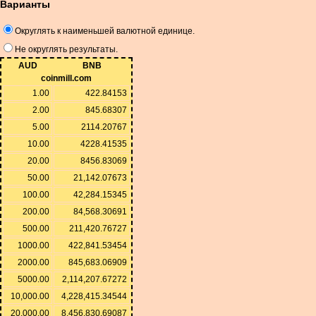
Варианты
Округлять к наименьшей валютной единице.
Не округлять результаты.
AUD
BNB
coinmill.com
1.00
422.84153
2.00
845.68307
5.00
2114.20767
10.00
4228.41535
20.00
8456.83069
50.00
21,142.07673
100.00
42,284.15345
200.00
84,568.30691
500.00
211,420.76727
1000.00
422,841.53454
2000.00
845,683.06909
5000.00
2,114,207.67272
10,000.00
4,228,415.34544
20,000.00
8,456,830.69087