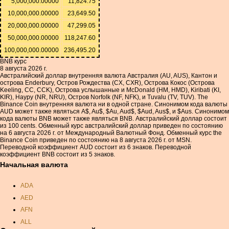
5,000,000.00000
11,824.75
10,000,000.00000
23,649.50
20,000,000.00000
47,299.05
50,000,000.00000
118,247.60
100,000,000.00000
236,495.20
BNB курс
8 августа 2026 г.
Австралийский доллар внутренняя валюта Австралия (AU, AUS), Кантон и
острова Enderbury, Остров Рождества (CX, CXR), Острова Кокос (Острова
Keeling, CC, CCK), Острова услышанные и McDonald (HM, HMD), Kiribati (KI,
KIR), Науру (NR, NRU), Остров Norfolk (NF, NFK), и Tuvalu (TV, TUV). The
Binance Coin внутренняя валюта ни в одной стране. Синонимом кода валюты
AUD может также являться A$, Au$, $Au, Aud$, $Aud, Aus$, и $Aus. Синонимом
кода валюты BNB может также являться BNB. Австралийский доллар состоит
из 100 cents. Обменный курс австралийский доллар приведен по состоянию
на 6 августа 2026 г. от Международный Валютный Фонд. Обменный курс the
Binance Coin приведен по состоянию на 8 августа 2026 г. от MSN.
Переводной коэффициент AUD состоит из 6 знаков. Переводной
коэффициент BNB состоит из 5 знаков.
Начальная валюта
ADA
AED
AFN
ALL