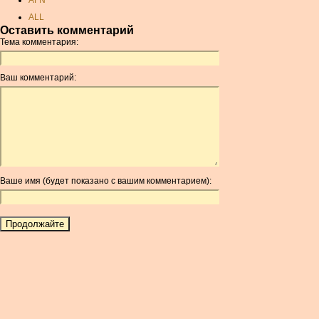
AFN
ALL
Оставить комментарий
AMD
Тема комментария:
ANC
ANG
Ваш комментарий:
AOA
ARDR
ARG
ARS
AUD
AUR
Ваше имя (будет показано с вашим комментарием):
AWG
AZN
BAM
BBD
BCH
BCN
BDT
BET