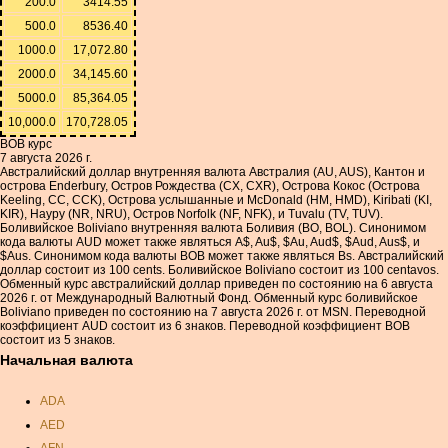
200.0
3414.55
500.0
8536.40
1000.0
17,072.80
2000.0
34,145.60
5000.0
85,364.05
10,000.0
170,728.05
BOB курс
7 августа 2026 г.
Австралийский доллар внутренняя валюта Австралия (AU, AUS), Кантон и
острова Enderbury, Остров Рождества (CX, CXR), Острова Кокос (Острова
Keeling, CC, CCK), Острова услышанные и McDonald (HM, HMD), Kiribati (KI,
KIR), Науру (NR, NRU), Остров Norfolk (NF, NFK), и Tuvalu (TV, TUV).
Боливийское Boliviano внутренняя валюта Боливия (BO, BOL). Синонимом
кода валюты AUD может также являться A$, Au$, $Au, Aud$, $Aud, Aus$, и
$Aus. Синонимом кода валюты BOB может также являться Bs. Австралийский
доллар состоит из 100 cents. Боливийское Boliviano состоит из 100 centavos.
Обменный курс австралийский доллар приведен по состоянию на 6 августа
2026 г. от Международный Валютный Фонд. Обменный курс боливийское
Boliviano приведен по состоянию на 7 августа 2026 г. от MSN. Переводной
коэффициент AUD состоит из 6 знаков. Переводной коэффициент BOB
состоит из 5 знаков.
Начальная валюта
ADA
AED