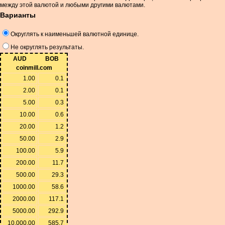
между этой валютой и любыми другими валютами.
Варианты
Округлять к наименьшей валютной единице.
Не округлять результаты.
AUD
BOB
coinmill.com
1.00
0.1
2.00
0.1
5.00
0.3
10.00
0.6
20.00
1.2
50.00
2.9
100.00
5.9
200.00
11.7
500.00
29.3
1000.00
58.6
2000.00
117.1
5000.00
292.9
10,000.00
585.7