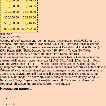
20,000.00
5589.85
50,000.00
13,974.65
100,000.00
27,949.30
200,000.00
55,898.60
500,000.00
139,746.45
1,000,000.00
279,492.95
BRL курс
6 августа 2026 г.
Австралийский доллар внутренняя валюта Австралия (AU, AUS), Кантон и
острова Enderbury, Остров Рождества (CX, CXR), Острова Кокос (Острова
Keeling, CC, CCK), Острова услышанные и McDonald (HM, HMD), Kiribati (KI,
KIR), Науру (NR, NRU), Остров Norfolk (NF, NFK), и Tuvalu (TV, TUV).
Бразильянин реальный внутренняя валюта Бразилия (BR, BRA).
Бразильянин реальный может также называться Reals. Синонимом кода
валюты AUD может также являться A$, Au$, $Au, Aud$, $Aud, Aus$, и $Aus.
Синонимом кода валюты BRL может также являться R$. Австралийский
доллар состоит из 100 cents. Бразильянин реальный состоит из 100 centavos.
Обменный курс австралийский доллар приведен по состоянию на 6 августа
2026 г. от Международный Валютный Фонд. Обменный курс бразильянин
реальный приведен по состоянию на 6 августа 2026 г. от Международный
Валютный Фонд. Переводной коэффициент AUD состоит из 6 знаков.
Переводной коэффициент BRL состоит из 6 знаков.
Начальная валюта
ADA
AED