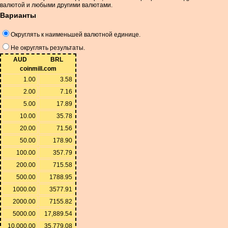
валютой и любыми другими валютами.
Варианты
Округлять к наименьшей валютной единице.
Не округлять результаты.
AUD
BRL
coinmill.com
1.00
3.58
2.00
7.16
5.00
17.89
10.00
35.78
20.00
71.56
50.00
178.90
100.00
357.79
200.00
715.58
500.00
1788.95
1000.00
3577.91
2000.00
7155.82
5000.00
17,889.54
10,000.00
35,779.08