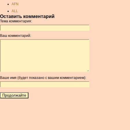
AFN
ALL
Оставить комментарий
AMD
Тема комментария:
ANC
ANG
Ваш комментарий:
AOA
ARDR
ARG
ARS
AUD
AUR
Ваше имя (будет показано с вашим комментарием):
AWG
AZN
BAM
BBD
BCH
BCN
BDT
BET