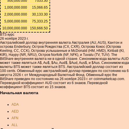
500,000.000
7533.30
1,000,000.000
15,066.65
2,000,000.000
30,133.30
5,000,000.000
75,333.25
10,000,000.000
150,666.50
BTS курс
26 ноября 2023 г.
Австралийский доллар внутренняя валюта Австралия (AU, AUS), Кантон и
острова Enderbury, Остров Рождества (CX, CXR), Острова Кокос (Острова
Keeling, CC, CCK), Острова услышанные и McDonald (HM, HMD), Kiribati (KI,
KIR), Науру (NR, NRU), Остров Norfolk (NF, NFK), и Tuvalu (TV, TUV). The
BitShare внутренняя валюта ни в одной стране. Синонимом кода валюты AUD
может также являться A$, Au$, $Au, Aud$, $Aud, Aus$, и $Aus. Синонимом кода
валюты BTS может также являться BTS. Австралийский доллар состоит из
100 cents. Обменный курс австралийский доллар приведен по состоянию на 6
августа 2026 г. от Международный Валютный Фонд. Обменный курс the
BitShare приведен по состоянию на 26 ноября 2023 г. от coinmarketcap.com.
Переводной коэффициент AUD состоит из 6 знаков. Переводной
коэффициент BTS состоит из 15 знаков.
Начальная валюта
ADA
AED
AFN
ALL