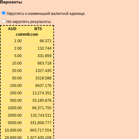
Варианты
Округлять к наименьшей валютной единице.
Не округлять результаты.
AUD
BTS
coinmill.com
1.00
66.372
2.00
132.744
5.00
331.859
10.00
663.718
20.00
1327.435
50.00
3318.588
100.00
6637.176
200.00
13,274.351
500.00
33,185.878
1000.00
66,371.755
2000.00
132,743.511
5000.00
331,858.777
10,000.00
663,717.554
20,000.00
1,327,435.109