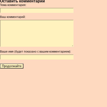
Оставить комментарий
AMD
Тема комментария:
ANC
ANG
Ваш комментарий:
AOA
ARDR
ARG
ARS
AUD
AUR
Ваше имя (будет показано с вашим комментарием):
AWG
AZN
BAM
BBD
BCH
BCN
BDT
BET
BGN
BHD