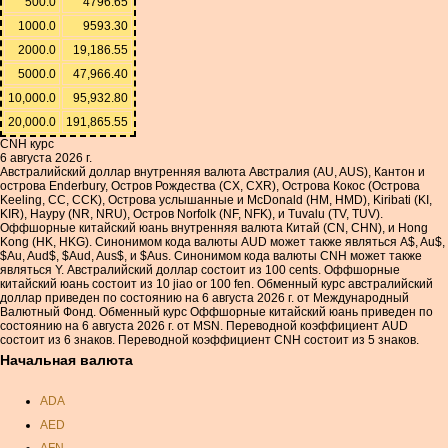
500.0
4796.65
1000.0
9593.30
2000.0
19,186.55
5000.0
47,966.40
10,000.0
95,932.80
20,000.0
191,865.55
CNH курс
6 августа 2026 г.
Австралийский доллар внутренняя валюта Австралия (AU, AUS), Кантон и
острова Enderbury, Остров Рождества (CX, CXR), Острова Кокос (Острова
Keeling, CC, CCK), Острова услышанные и McDonald (HM, HMD), Kiribati (KI,
KIR), Науру (NR, NRU), Остров Norfolk (NF, NFK), и Tuvalu (TV, TUV).
Оффшорные китайский юань внутренняя валюта Китай (CN, CHN), и Hong
Kong (HK, HKG). Синонимом кода валюты AUD может также являться A$, Au$,
$Au, Aud$, $Aud, Aus$, и $Aus. Синонимом кода валюты CNH может также
являться Y. Австралийский доллар состоит из 100 cents. Оффшорные
китайский юань состоит из 10 jiao or 100 fen. Обменный курс австралийский
доллар приведен по состоянию на 6 августа 2026 г. от Международный
Валютный Фонд. Обменный курс Оффшорные китайский юань приведен по
состоянию на 6 августа 2026 г. от MSN. Переводной коэффициент AUD
состоит из 6 знаков. Переводной коэффициент CNH состоит из 5 знаков.
Начальная валюта
ADA
AED