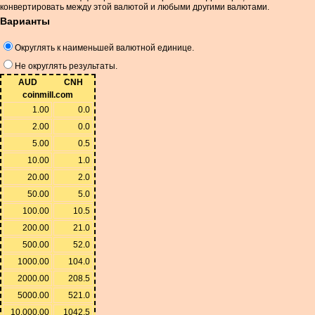
конвертировать между этой валютой и любыми другими валютами.
Варианты
Округлять к наименьшей валютной единице.
Не округлять результаты.
AUD
CNH
coinmill.com
1.00
0.0
2.00
0.0
5.00
0.5
10.00
1.0
20.00
2.0
50.00
5.0
100.00
10.5
200.00
21.0
500.00
52.0
1000.00
104.0
2000.00
208.5
5000.00
521.0
10,000.00
1042.5