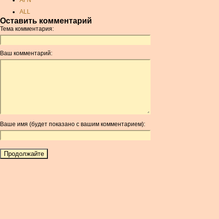
AFN
ALL
Оставить комментарий
AMD
Тема комментария:
ANC
ANG
Ваш комментарий:
AOA
ARDR
ARG
ARS
AUD
AUR
Ваше имя (будет показано с вашим комментарием):
AWG
AZN
BAM
BBD
BCH
BCN
BDT
BET