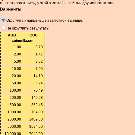
конвертировать между этой валютой и любыми другими валютами.
Варианты
Округлять к наименьшей валютной единице.
Не округлять результаты.
AUD
CUC
coinmill.com
1.00
0.70
2.00
1.41
5.00
3.52
10.00
7.05
20.00
14.10
50.00
35.24
100.00
70.49
200.00
140.98
500.00
352.45
1000.00
704.90
2000.00
1409.80
5000.00
3524.50
10,000.00
7049.00