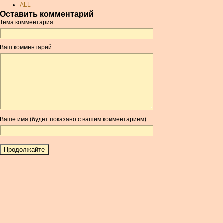
ALL
Оставить комментарий
AMD
Тема комментария:
ANC
ANG
Ваш комментарий:
AOA
ARDR
ARG
ARS
AUD
AUR
Ваше имя (будет показано с вашим комментарием):
AWG
AZN
BAM
BBD
BCH
BCN
BDT
BET
BGN