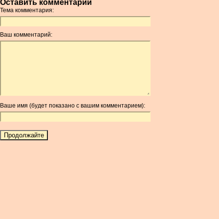
Оставить комментарий
AMD
Тема комментария:
ANC
ANG
Ваш комментарий:
AOA
ARDR
ARG
ARS
AUD
AUR
Ваше имя (будет показано с вашим комментарием):
AWG
AZN
BAM
BBD
BCH
BCN
BDT
BET
BGN
BHD