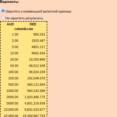
Варианты
Округлять к наименьшей валютной единице.
Не округлять результаты.
AUD
DEE
coinmill.com
1.00
960.243
2.00
1920.487
5.00
4801.217
10.00
9602.434
20.00
19,204.868
50.00
48,012.169
100.00
96,024.339
200.00
192,048.678
500.00
480,121.694
1000.00
960,243.388
2000.00
1,920,486.775
5000.00
4,801,216.938
10,000.00
9,602,433.877
20,000.00
19,204,867.753