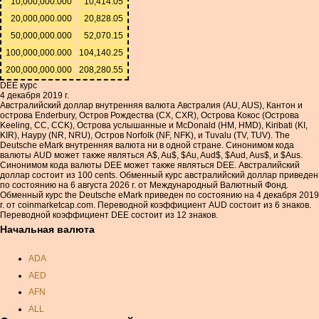
10,000,000.000
10,414.05
20,000,000.000
20,828.05
50,000,000.000
52,070.15
100,000,000.000
104,140.25
200,000,000.000
208,280.55
DEE курс
4 декабря 2019 г.
Австралийский доллар внутренняя валюта Австралия (AU, AUS), Кантон и
острова Enderbury, Остров Рождества (CX, CXR), Острова Кокос (Острова
Keeling, CC, CCK), Острова услышанные и McDonald (HM, HMD), Kiribati (KI,
KIR), Науру (NR, NRU), Остров Norfolk (NF, NFK), и Tuvalu (TV, TUV). The
Deutsche eMark внутренняя валюта ни в одной стране. Синонимом кода
валюты AUD может также являться A$, Au$, $Au, Aud$, $Aud, Aus$, и $Aus.
Синонимом кода валюты DEE может также являться DEE. Австралийский
доллар состоит из 100 cents. Обменный курс австралийский доллар приведен
по состоянию на 6 августа 2026 г. от Международный Валютный Фонд.
Обменный курс the Deutsche eMark приведен по состоянию на 4 декабря 2019
г. от coinmarketcap.com. Переводной коэффициент AUD состоит из 6 знаков.
Переводной коэффициент DEE состоит из 12 знаков.
Начальная валюта
ADA
AED
AFN
ALL