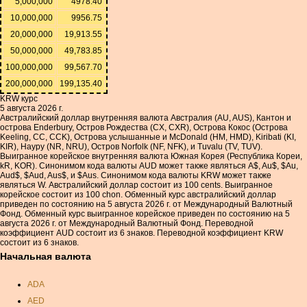
5,000,000
4978.40
10,000,000
9956.75
20,000,000
19,913.55
50,000,000
49,783.85
100,000,000
99,567.70
200,000,000
199,135.40
KRW курс
5 августа 2026 г.
Австралийский доллар внутренняя валюта Австралия (AU, AUS), Кантон и
острова Enderbury, Остров Рождества (CX, CXR), Острова Кокос (Острова
Keeling, CC, CCK), Острова услышанные и McDonald (HM, HMD), Kiribati (KI,
KIR), Науру (NR, NRU), Остров Norfolk (NF, NFK), и Tuvalu (TV, TUV).
Выигранное корейское внутренняя валюта Южная Корея (Республика Кореи,
kR, KOR). Синонимом кода валюты AUD может также являться A$, Au$, $Au,
Aud$, $Aud, Aus$, и $Aus. Синонимом кода валюты KRW может также
являться W. Австралийский доллар состоит из 100 cents. Выигранное
корейское состоит из 100 chon. Обменный курс австралийский доллар
приведен по состоянию на 5 августа 2026 г. от Международный Валютный
Фонд. Обменный курс выигранное корейское приведен по состоянию на 5
августа 2026 г. от Международный Валютный Фонд. Переводной
коэффициент AUD состоит из 6 знаков. Переводной коэффициент KRW
состоит из 6 знаков.
Начальная валюта
ADA
AED