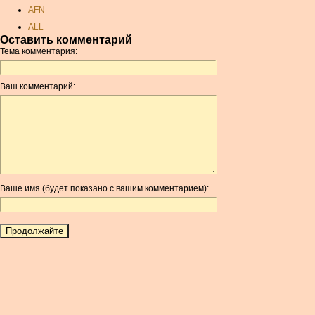
AFN
ALL
Оставить комментарий
AMD
Тема комментария:
ANC
ANG
Ваш комментарий:
AOA
ARDR
ARG
ARS
AUD
AUR
Ваше имя (будет показано с вашим комментарием):
AWG
AZN
BAM
BBD
BCH
BCN
BDT
BET