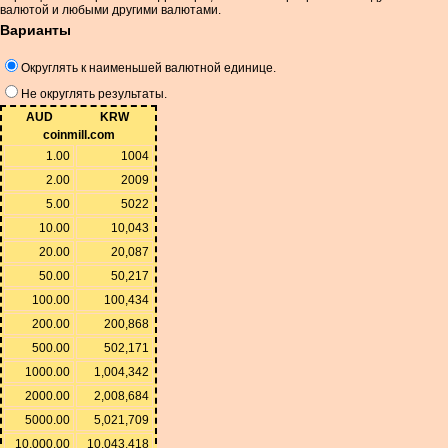
валютой и любыми другими валютами.
Варианты
Округлять к наименьшей валютной единице.
Не округлять результаты.
AUD
KRW
coinmill.com
1.00
1004
2.00
2009
5.00
5022
10.00
10,043
20.00
20,087
50.00
50,217
100.00
100,434
200.00
200,868
500.00
502,171
1000.00
1,004,342
2000.00
2,008,684
5000.00
5,021,709
10,000.00
10,043,418