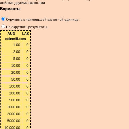
любыми другими валютами.
Варианты
Округлять к наименьшей валютной единице.
Не округлять результаты.
AUD
LAK
coinmill.com
1.00
0
2.00
0
5.00
0
10.00
0
20.00
0
50.00
0
100.00
0
200.00
0
500.00
0
1000.00
0
2000.00
0
5000.00
0
10,000.00
0