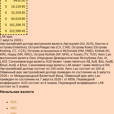
0
6452.00
0
16,129.95
0
32,259.95
0
64,519.90
0
161,299.70
0
322,599.45
LAK курс
7 августа 2026 г.
Австралийский доллар внутренняя валюта Австралия (AU, AUS), Кантон и
острова Enderbury, Остров Рождества (CX, CXR), Острова Кокос (Острова
Keeling, CC, CCK), Острова услышанные и McDonald (HM, HMD), Kiribati (KI,
KIR), Науру (NR, NRU), Остров Norfolk (NF, NFK), и Tuvalu (TV, TUV). Кипс Lao
внутренняя валюта Лаос (Народная Демократическая Республика Лао, lA,
LAO). Синонимом кода валюты AUD может также являться A$, Au$, $Au, Aud$,
$Aud, Aus$, и $Aus. Синонимом кода валюты LAK может также являться KN.
Австралийский доллар состоит из 100 cents. Кипс Lao состоит из 100 at.
Обменный курс австралийский доллар приведен по состоянию на 6 августа
2026 г. от Международный Валютный Фонд. Обменный курс кипс Lao
приведен по состоянию на 7 августа 2026 г. от MSN. Переводной
коэффициент AUD состоит из 6 знаков. Переводной коэффициент LAK
состоит из 5 знаков.
Начальная валюта
ADA
AED