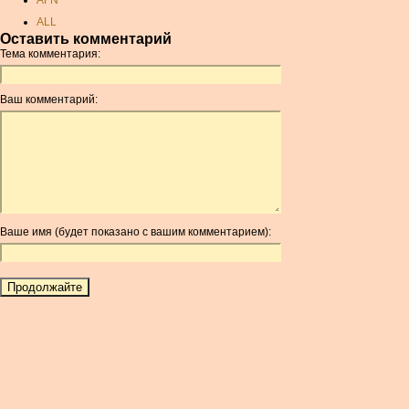
AFN
ALL
Оставить комментарий
AMD
Тема комментария:
ANC
ANG
Ваш комментарий:
AOA
ARDR
ARG
ARS
AUD
AUR
Ваше имя (будет показано с вашим комментарием):
AWG
AZN
BAM
BBD
BCH
BCN
BDT
BET