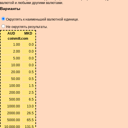
валютой и любыми другими валютами.
Варианты
Округлять к наименьшей валютной единице.
Не округлять результаты.
AUD
MKD
coinmill.com
1.00
0.0
2.00
0.0
5.00
0.0
10.00
0.0
20.00
0.5
50.00
0.5
100.00
1.5
200.00
2.5
500.00
6.5
1000.00
13.0
2000.00
26.5
5000.00
65.5
10,000.00
131.5