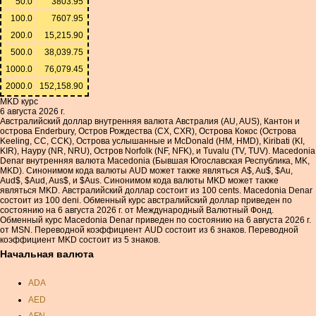
50.0
3803.95
100.0
7607.95
200.0
15,215.90
500.0
38,039.75
1000.0
76,079.45
2000.0
152,158.90
MKD курс
6 августа 2026 г.
Австралийский доллар внутренняя валюта Австралия (AU, AUS), Кантон и
острова Enderbury, Остров Рождества (CX, CXR), Острова Кокос (Острова
Keeling, CC, CCK), Острова услышанные и McDonald (HM, HMD), Kiribati (KI,
KIR), Науру (NR, NRU), Остров Norfolk (NF, NFK), и Tuvalu (TV, TUV). Macedonia
Denar внутренняя валюта Macedonia (Бывшая Югославская Республика, MK,
MKD). Синонимом кода валюты AUD может также являться A$, Au$, $Au,
Aud$, $Aud, Aus$, и $Aus. Синонимом кода валюты MKD может также
являться MKD. Австралийский доллар состоит из 100 cents. Macedonia Denar
состоит из 100 deni. Обменный курс австралийский доллар приведен по
состоянию на 6 августа 2026 г. от Международный Валютный Фонд.
Обменный курс Macedonia Denar приведен по состоянию на 6 августа 2026 г.
от MSN. Переводной коэффициент AUD состоит из 6 знаков. Переводной
коэффициент MKD состоит из 5 знаков.
Начальная валюта
ADA
AED