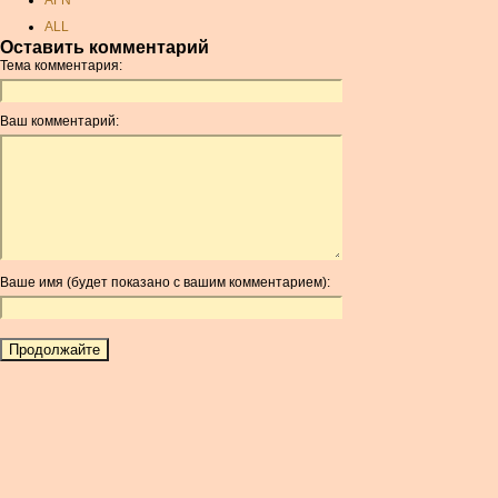
AFN
ALL
Оставить комментарий
AMD
Тема комментария:
ANC
ANG
Ваш комментарий:
AOA
ARDR
ARG
ARS
AUD
AUR
Ваше имя (будет показано с вашим комментарием):
AWG
AZN
BAM
BBD
BCH
BCN
BDT
BET