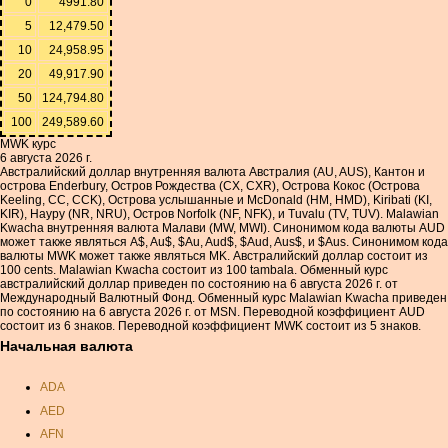
0
4991.80
5
12,479.50
10
24,958.95
20
49,917.90
50
124,794.80
100
249,589.60
MWK курс
6 августа 2026 г.
Австралийский доллар внутренняя валюта Австралия (AU, AUS), Кантон и
острова Enderbury, Остров Рождества (CX, CXR), Острова Кокос (Острова
Keeling, CC, CCK), Острова услышанные и McDonald (HM, HMD), Kiribati (KI,
KIR), Науру (NR, NRU), Остров Norfolk (NF, NFK), и Tuvalu (TV, TUV). Malawian
Kwacha внутренняя валюта Малави (MW, MWI). Синонимом кода валюты AUD
может также являться A$, Au$, $Au, Aud$, $Aud, Aus$, и $Aus. Синонимом кода
валюты MWK может также являться MK. Австралийский доллар состоит из
100 cents. Malawian Kwacha состоит из 100 tambala. Обменный курс
австралийский доллар приведен по состоянию на 6 августа 2026 г. от
Международный Валютный Фонд. Обменный курс Malawian Kwacha приведен
по состоянию на 6 августа 2026 г. от MSN. Переводной коэффициент AUD
состоит из 6 знаков. Переводной коэффициент MWK состоит из 5 знаков.
Начальная валюта
ADA
AED
AFN