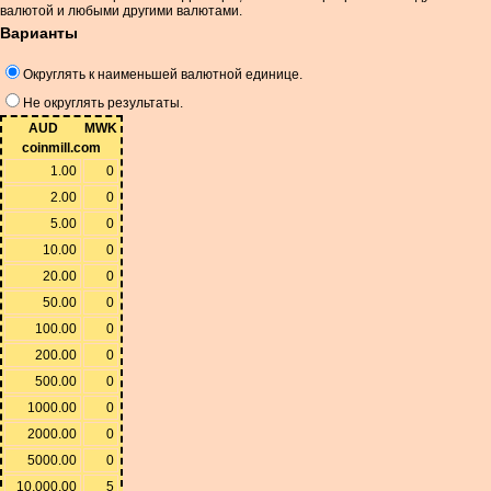
валютой и любыми другими валютами.
Варианты
Округлять к наименьшей валютной единице.
Не округлять результаты.
AUD
MWK
coinmill.com
1.00
0
2.00
0
5.00
0
10.00
0
20.00
0
50.00
0
100.00
0
200.00
0
500.00
0
1000.00
0
2000.00
0
5000.00
0
10,000.00
5