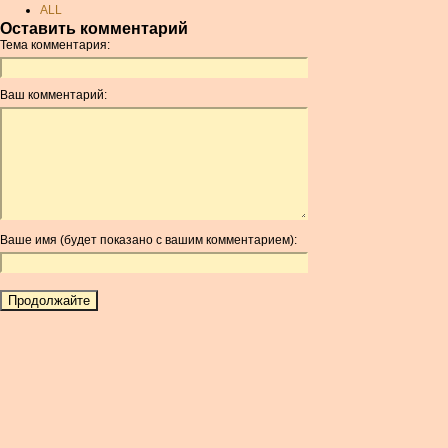
ALL
Оставить комментарий
AMD
Тема комментария:
ANC
ANG
Ваш комментарий:
AOA
ARDR
ARG
ARS
AUD
AUR
Ваше имя (будет показано с вашим комментарием):
AWG
AZN
BAM
BBD
BCH
BCN
BDT
BET
BGN