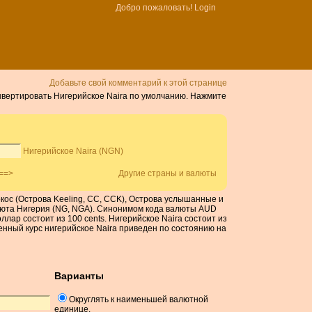
Добро пожаловать!
Login
Добавьте свой комментарий к этой странице
онвертировать Нигерийское Naira по умолчанию. Нажмите
Нигерийское Naira (NGN)
==>
Другие страны и валюты
окос (Острова Keeling, CC, CCK), Острова услышанные и
я валюта Нигерия (NG, NGA). Синонимом кода валюты AUD
лар состоит из 100 cents. Нигерийское Naira состоит из
енный курс нигерийское Naira приведен по состоянию на
Варианты
Округлять к наименьшей валютной
единице.