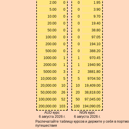
2.00
0
0
1.95
5.00
0
0
3.90
10.00
0
0
9.70
20.00
0
0
19.40
50.00
0
0
38.80
100.00
0
0
97.05
200.00
0
0
194.10
500.00
0
0
388.20
1000.00
1
1
970.45
2000.00
1
1
1940.90
5000.00
3
2
3881.80
10,000.00
5
5
9704.50
20,000.00
10
10
19,409.00
50,000.00
26
20
38,818.00
100,000.00
52
50
97,045.00
200,000.00
103
100
194,090.05
AUD курс
NGN курс
6 августа 2026 г.
6 августа 2026 г.
Распечатайте таблицу курсов и держите у себя в портм
путешествия