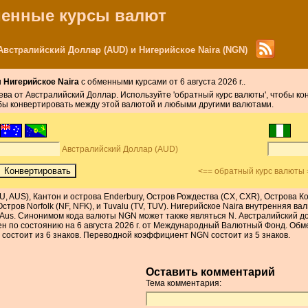
бменные курсы валют
встралийский Доллар (AUD) и Нигерийское Naira (NGN)
и
Нигерийское Naira
с обменными курсами от 6 августа 2026 г..
лева от Австралийский Доллар. Используйте 'обратный курс валюты', чтобы к
обы конвертировать между этой валютой и любыми другими валютами.
Австралийский Доллар (AUD)
<== обратный курс валюты 
, AUS), Кантон и острова Enderbury, Остров Рождества (CX, CXR), Острова К
), Остров Norfolk (NF, NFK), и Tuvalu (TV, TUV). Нигерийское Naira внутрення
и $Aus. Синонимом кода валюты NGN может также являться N. Австралийский дол
н по состоянию на 6 августа 2026 г. от Международный Валютный Фонд. Обм
 состоит из 6 знаков. Переводной коэффициент NGN состоит из 5 знаков.
Оставить комментарий
Тема комментария: