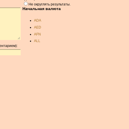
Не округлять результаты.
Начальная валюта
ADA
AED
AFN
ALL
ентарием):
AMD
ANC
ANG
AOA
ARDR
ARG
ARS
AUD
AUR
AWG
AZN
BAM