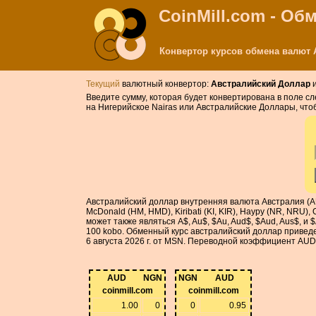
CoinMill.com - О
Конвертор курсов обмена валют А
Текущий
валютный конвертор:
Австралийский Доллар
Введите сумму, которая будет конвертирована в поле с
на Нигерийское Nairas или Австралийские Доллары, чт
Австралийский доллар внутренняя валюта Австралия (AU
McDonald (HM, HMD), Kiribati (KI, KIR), Науру (NR, NRU
может также являться A$, Au$, $Au, Aud$, $Aud, Aus$, 
100 kobo. Обменный курс австралийский доллар приведе
6 августа 2026 г. от MSN. Переводной коэффициент AUD
AUD
NGN
NGN
AUD
coinmill.com
coinmill.com
1.00
0
0
0.95