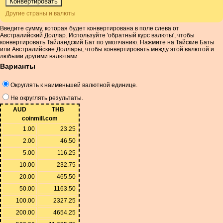
Другие страны и валюты
Введите сумму, которая будет конвертирована в поле слева от
Австралийский Доллар. Используйте 'обратный курс валюты', чтобы
конвертировать Тайландский Бат по умолчанию. Нажмите на Тайские Баты
или Австралийские Доллары, чтобы конвертировать между этой валютой и
любыми другими валютами.
Варианты
Округлять к наименьшей валютной единице.
Не округлять результаты.
AUD
THB
coinmill.com
1.00
23.25
2.00
46.50
5.00
116.25
10.00
232.75
20.00
465.50
50.00
1163.50
100.00
2327.25
200.00
4654.25