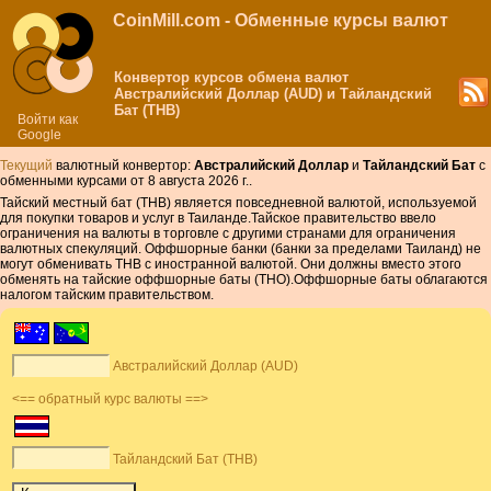
CoinMill.com - Обменные курсы валют
Конвертор курсов обмена валют
Австралийский Доллар (AUD) и Тайландский
Бат (THB)
Войти как
Google
Текущий
валютный конвертор:
Австралийский Доллар
и
Тайландский Бат
с
обменными курсами от 8 августа 2026 г..
Тайский местный бат (THB) является повседневной валютой, используемой
для покупки товаров и услуг в Таиланде.Тайское правительство ввело
ограничения на валюты в торговле с другими странами для ограничения
валютных спекуляций. Оффшорные банки (банки за пределами Таиланд) не
могут обменивать THB с иностранной валютой. Они должны вместо этого
обменять на тайские оффшорные баты (THO).Оффшорные баты облагаются
налогом тайским правительством.
Австралийский Доллар (AUD)
<== обратный курс валюты ==>
Тайландский Бат (THB)