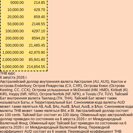
5000.00
214.85
10,000.00
429.70
20,000.00
859.40
50,000.00
2148.55
100,000.00
4297.10
200,000.00
8594.20
500,000.00
21,485.45
1,000,000.00
42,970.90
2,000,000.00
85,941.80
5,000,000.00
214,854.55
THB курс
6 августа 2026 г.
Австралийский доллар внутренняя валюта Австралия (AU, AUS), Кантон и
острова Enderbury, Остров Рождества (CX, CXR), Острова Кокос (Острова
Keeling, CC, CCK), Острова услышанные и McDonald (HM, HMD), Kiribati (KI,
KIR), Науру (NR, NRU), Остров Norfolk (NF, NFK), и Tuvalu (TV, TUV). Тайский
Бат внутренняя валюта Таиланд (TH, THA). Тайский Бат может также
называться Баты, и Территориальный Бат. Синонимом кода валюты AUD
может также являться A$, Au$, $Au, Aud$, $Aud, Aus$, и $Aus. Синонимом кода
валюты THB может также являться Bht, и Bt. Австралийский доллар состоит
из 100 cents. Тайский Бат состоит из 100 stang. Обменный курс австралийский
доллар приведен по состоянию на 6 августа 2026 г. от Международный
Валютный Фонд. Обменный курс Тайский Бат приведен по состоянию на 6
августа 2026 г. от Международный Валютный Фонд. Переводной
коэффициент AUD состоит из 6 знаков. Переводной коэффициент THB