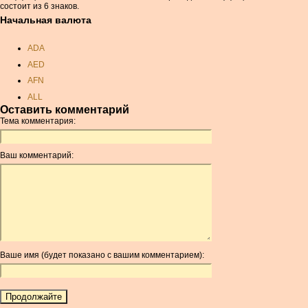
состоит из 6 знаков.
Начальная валюта
ADA
AED
AFN
ALL
Оставить комментарий
AMD
Тема комментария:
ANC
ANG
Ваш комментарий:
AOA
ARDR
ARG
ARS
AUD
AUR
Ваше имя (будет показано с вашим комментарием):
AWG
AZN
BAM
BBD