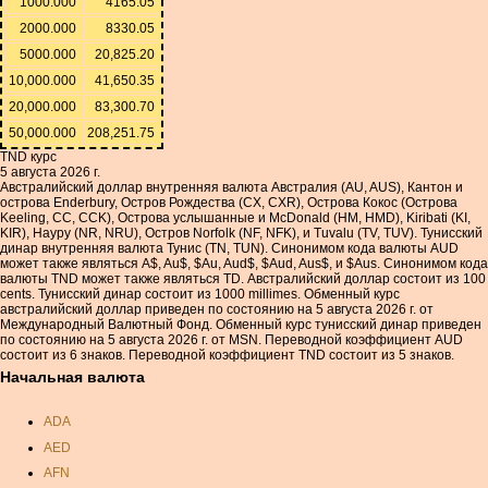
1000.000
4165.05
2000.000
8330.05
5000.000
20,825.20
10,000.000
41,650.35
20,000.000
83,300.70
50,000.000
208,251.75
TND курс
5 августа 2026 г.
Австралийский доллар внутренняя валюта Австралия (AU, AUS), Кантон и
острова Enderbury, Остров Рождества (CX, CXR), Острова Кокос (Острова
Keeling, CC, CCK), Острова услышанные и McDonald (HM, HMD), Kiribati (KI,
KIR), Науру (NR, NRU), Остров Norfolk (NF, NFK), и Tuvalu (TV, TUV). Тунисский
динар внутренняя валюта Тунис (TN, TUN). Синонимом кода валюты AUD
может также являться A$, Au$, $Au, Aud$, $Aud, Aus$, и $Aus. Синонимом кода
валюты TND может также являться TD. Австралийский доллар состоит из 100
cents. Тунисский динар состоит из 1000 millimes. Обменный курс
австралийский доллар приведен по состоянию на 5 августа 2026 г. от
Международный Валютный Фонд. Обменный курс тунисский динар приведен
по состоянию на 5 августа 2026 г. от MSN. Переводной коэффициент AUD
состоит из 6 знаков. Переводной коэффициент TND состоит из 5 знаков.
Начальная валюта
ADA
AED
AFN