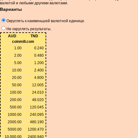
валютой и любыми другими валютами.
Варианты
Округлять к наименьшей валютной единице.
Не округлять результаты.
AUD
TND
coinmill.com
1.00
0.240
2.00
0.480
5.00
1.200
10.00
2.400
20.00
4.800
50.00
12.005
100.00
24.010
200.00
48.020
500.00
120.045
1000.00
240.095
2000.00
480.190
5000.00
1200.470
10,000.00
2400.940