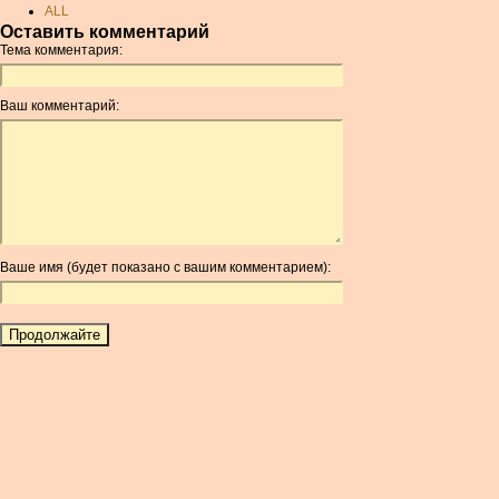
ALL
Оставить комментарий
AMD
Тема комментария:
ANC
ANG
Ваш комментарий:
AOA
ARDR
ARG
ARS
AUD
AUR
Ваше имя (будет показано с вашим комментарием):
AWG
AZN
BAM
BBD
BCH
BCN
BDT
BET
BGN