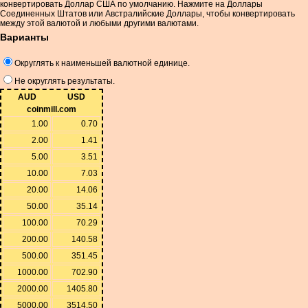
конвертировать Доллар США по умолчанию. Нажмите на Доллары
Соединенных Штатов или Австралийские Доллары, чтобы конвертировать
между этой валютой и любыми другими валютами.
Варианты
Округлять к наименьшей валютной единице.
Не округлять результаты.
AUD
USD
coinmill.com
1.00
0.70
2.00
1.41
5.00
3.51
10.00
7.03
20.00
14.06
50.00
35.14
100.00
70.29
200.00
140.58
500.00
351.45
1000.00
702.90
2000.00
1405.80
5000.00
3514.50