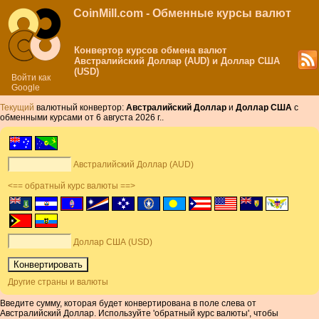
CoinMill.com - Обменные курсы валют
Конвертор курсов обмена валют
Австралийский Доллар (AUD) и Доллар США
(USD)
Войти как
Google
Текущий
валютный конвертор:
Австралийский Доллар
и
Доллар США
с
обменными курсами от 6 августа 2026 г..
Австралийский Доллар (AUD)
<== обратный курс валюты ==>
Доллар США (USD)
Другие страны и валюты
Введите сумму, которая будет конвертирована в поле слева от
Австралийский Доллар. Используйте 'обратный курс валюты', чтобы