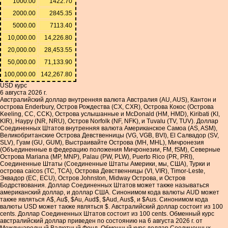
1000.00
1422.70
2000.00
2845.35
5000.00
7113.40
10,000.00
14,226.80
20,000.00
28,453.55
50,000.00
71,133.90
100,000.00
142,267.80
USD курс
6 августа 2026 г.
Австралийский доллар внутренняя валюта Австралия (AU, AUS), Кантон и
острова Enderbury, Остров Рождества (CX, CXR), Острова Кокос (Острова
Keeling, CC, CCK), Острова услышанные и McDonald (HM, HMD), Kiribati (KI,
KIR), Науру (NR, NRU), Остров Norfolk (NF, NFK), и Tuvalu (TV, TUV). Доллар
Соединенных Штатов внутренняя валюта Американское Самоа (AS, ASM),
Великобританские Острова Девственницы (VG, VGB, BVI), El Салвадор (SV,
SLV), Гуам (GU, GUM), Выстраивайте Острова (MH, MHL), Мичронезия
(Объединенные в федерацию положения Мичронезии, FM, fSM), Северные
Острова Mariana (MP, MNP), Palau (PW, PLW), Puerto Rico (PR, PRI),
Соединенные Штаты (Соединенные Штаты Америки, мы, США), Турки и
острова caicos (TC, TCA), Острова Девственницы (VI, VIR), Timor-Leste,
Эквадор (EC, ECU), Остров Johnston, Midway Острова, и Остров
Бодрствования. Доллар Соединенных Штатов может также называться
американский доллар, и доллар США. Синонимом кода валюты AUD может
также являться A$, Au$, $Au, Aud$, $Aud, Aus$, и $Aus. Синонимом кода
валюты USD может также являться $. Австралийский доллар состоит из 100
cents. Доллар Соединенных Штатов состоит из 100 cents. Обменный курс
австралийский доллар приведен по состоянию на 6 августа 2026 г. от
Международный Валютный Фонд. Обменный курс доллар Соединенных