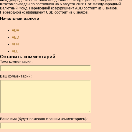
Штатов приведен по состоянию на 6 августа 2026 г. от Международный
Валютный Фонд. Переводной коэффициент AUD состоит из 6 знаков.
Переводной коэффициент USD состоит из 6 знаков.
Начальная валюта
ADA
AED
AFN
ALL
Оставить комментарий
AMD
Тема комментария:
ANC
ANG
Ваш комментарий:
AOA
ARDR
ARG
ARS
AUD
AUR
Ваше имя (будет показано с вашим комментарием):
AWG
AZN