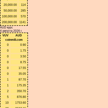
20,000.00
114
50,000.00
285
100,000.00
570
200,000.00
1141
AUD курс
4 августа 2026 г.
VUV
AUD
coinmill.com
0
0.90
0
1.75
0
3.50
0
8.75
0
17.55
0
35.05
1
87.70
1
175.35
2
350.70
5
876.80
10
1753.60