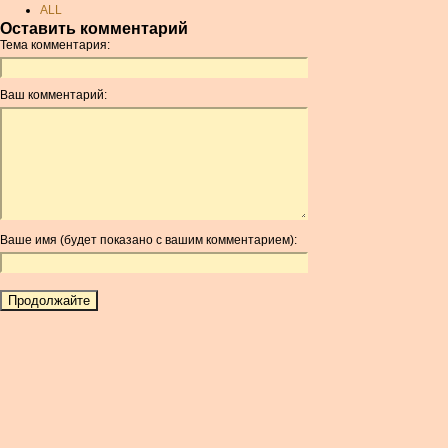
ALL
Оставить комментарий
AMD
Тема комментария:
ANC
ANG
Ваш комментарий:
AOA
ARDR
ARG
ARS
AUD
AUR
Ваше имя (будет показано с вашим комментарием):
AWG
AZN
BAM
BBD
BCH
BCN
BDT
BET
BGN