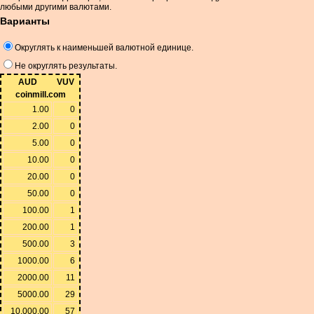
любыми другими валютами.
Варианты
Округлять к наименьшей валютной единице.
Не округлять результаты.
AUD
VUV
coinmill.com
1.00
0
2.00
0
5.00
0
10.00
0
20.00
0
50.00
0
100.00
1
200.00
1
500.00
3
1000.00
6
2000.00
11
5000.00
29
10,000.00
57