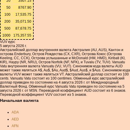
20
3507.15
50
8767.90
100
17,535.75
200
35,071.50
500
87,678.75
1000
175,357.55
VUV курс
5 августа 2026 г.
Австралийский доллар внутренняя валюта Австралия (AU, AUS), Кантон и
острова Enderbury, Остров Рождества (CX, CXR), Острова Кокос (Острова
Keeling, CC, CCK), Острова услышанные и McDonald (HM, HMD), Kiribati (KI,
KIR), Науру (NR, NRU), Остров Norfolk (NF, NFK), и Tuvalu (TV, TUV). Vanuatu
Vatu внутренняя валюта Vanuatu (VU, VUT). Синонимом кода валюты AUD
может также являться A$, Au$, $Au, Aud$, $Aud, Aus$, и $Aus. Синонимом кода
валюты VUV может также являться VT. Австралийский доллар состоит из 100
cents. Vanuatu Vatu состоит из 100 centimes. Обменный курс австралийский
доллар приведен по состоянию на 4 августа 2026 г. от Международный
Валютный Фонд. Обменный курс Vanuatu Vatu приведен по состоянию на 5
августа 2026 г. от MSN. Переводной коэффициент AUD состоит из 6 знаков.
Переводной коэффициент VUV состоит из 5 знаков.
Начальная валюта
ADA
AED
AFN