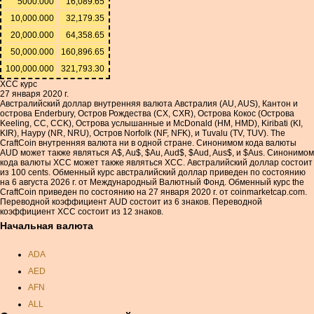
5000.000
16,089.65
10,000.000
32,179.35
20,000.000
64,358.65
50,000.000
160,896.65
100,000.000
321,793.30
XCC курс
27 января 2020 г.
Австралийский доллар внутренняя валюта Австралия (AU, AUS), Кантон и
острова Enderbury, Остров Рождества (CX, CXR), Острова Кокос (Острова
Keeling, CC, CCK), Острова услышанные и McDonald (HM, HMD), Kiribati (KI,
KIR), Науру (NR, NRU), Остров Norfolk (NF, NFK), и Tuvalu (TV, TUV). The
CraftCoin внутренняя валюта ни в одной стране. Синонимом кода валюты
AUD может также являться A$, Au$, $Au, Aud$, $Aud, Aus$, и $Aus. Синонимом
кода валюты XCC может также являться XCC. Австралийский доллар состоит
из 100 cents. Обменный курс австралийский доллар приведен по состоянию
на 6 августа 2026 г. от Международный Валютный Фонд. Обменный курс the
CraftCoin приведен по состоянию на 27 января 2020 г. от coinmarketcap.com.
Переводной коэффициент AUD состоит из 6 знаков. Переводной
коэффициент XCC состоит из 12 знаков.
Начальная валюта
ADA
AED
AFN
ALL