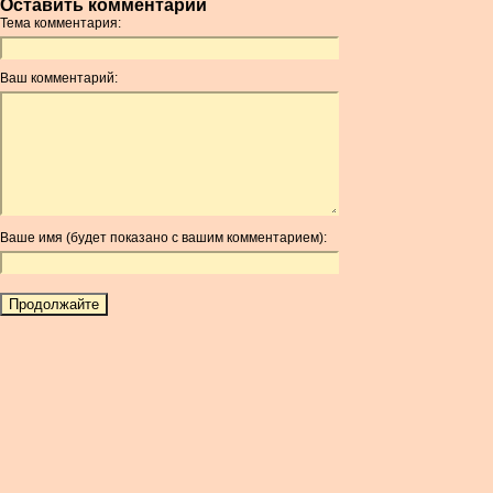
Оставить комментарий
AMD
Тема комментария:
ANC
ANG
Ваш комментарий:
AOA
ARDR
ARG
ARS
AUD
AUR
Ваше имя (будет показано с вашим комментарием):
AWG
AZN
BAM
BBD
BCH
BCN
BDT
BET
BGN
BHD