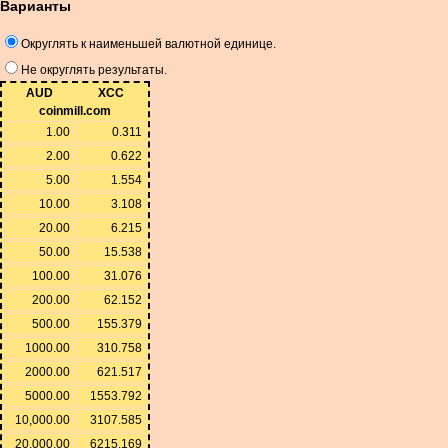
Варианты
Округлять к наименьшей валютной единице.
Не округлять результаты.
AUD
XCC
coinmill.com
1.00
0.311
2.00
0.622
5.00
1.554
10.00
3.108
20.00
6.215
50.00
15.538
100.00
31.076
200.00
62.152
500.00
155.379
1000.00
310.758
2000.00
621.517
5000.00
1553.792
10,000.00
3107.585
20,000.00
6215.169