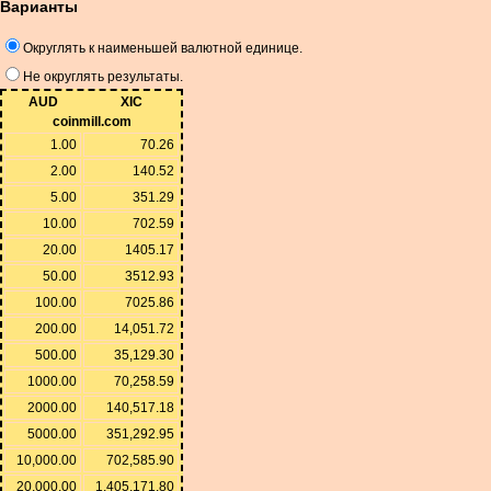
Варианты
Округлять к наименьшей валютной единице.
Не округлять результаты.
AUD
XIC
coinmill.com
1.00
70.26
2.00
140.52
5.00
351.29
10.00
702.59
20.00
1405.17
50.00
3512.93
100.00
7025.86
200.00
14,051.72
500.00
35,129.30
1000.00
70,258.59
2000.00
140,517.18
5000.00
351,292.95
10,000.00
702,585.90
20,000.00
1,405,171.80