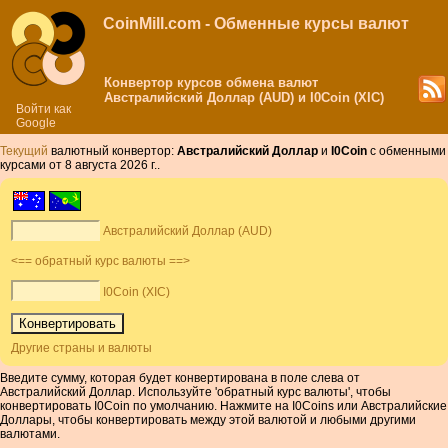
CoinMill.com - Обменные курсы валют
Конвертор курсов обмена валют
Австралийский Доллар (AUD) и I0Coin (XIC)
Войти как
Google
Текущий
валютный конвертор:
Австралийский Доллар
и
I0Coin
с обменными
курсами от 8 августа 2026 г..
Австралийский Доллар (AUD)
<== обратный курс валюты ==>
I0Coin (XIC)
Другие страны и валюты
Введите сумму, которая будет конвертирована в поле слева от
Австралийский Доллар. Используйте 'обратный курс валюты', чтобы
конвертировать I0Coin по умолчанию. Нажмите на I0Coins или Австралийские
Доллары, чтобы конвертировать между этой валютой и любыми другими
валютами.