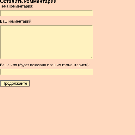
Оставить комментарий
AMD
Тема комментария:
ANC
ANG
Ваш комментарий:
AOA
ARDR
ARG
ARS
AUD
AUR
Ваше имя (будет показано с вашим комментарием):
AWG
AZN
BAM
BBD
BCH
BCN
BDT
BET
BGN
BHD