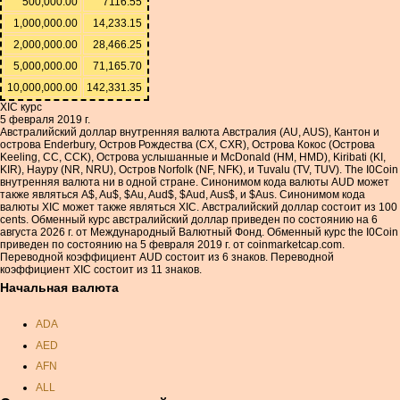
500,000.00
7116.55
1,000,000.00
14,233.15
2,000,000.00
28,466.25
5,000,000.00
71,165.70
10,000,000.00
142,331.35
XIC курс
5 февраля 2019 г.
Австралийский доллар внутренняя валюта Австралия (AU, AUS), Кантон и
острова Enderbury, Остров Рождества (CX, CXR), Острова Кокос (Острова
Keeling, CC, CCK), Острова услышанные и McDonald (HM, HMD), Kiribati (KI,
KIR), Науру (NR, NRU), Остров Norfolk (NF, NFK), и Tuvalu (TV, TUV). The I0Coin
внутренняя валюта ни в одной стране. Синонимом кода валюты AUD может
также являться A$, Au$, $Au, Aud$, $Aud, Aus$, и $Aus. Синонимом кода
валюты XIC может также являться XIC. Австралийский доллар состоит из 100
cents. Обменный курс австралийский доллар приведен по состоянию на 6
августа 2026 г. от Международный Валютный Фонд. Обменный курс the I0Coin
приведен по состоянию на 5 февраля 2019 г. от coinmarketcap.com.
Переводной коэффициент AUD состоит из 6 знаков. Переводной
коэффициент XIC состоит из 11 знаков.
Начальная валюта
ADA
AED
AFN
ALL