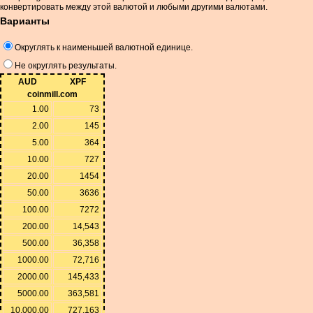
конвертировать между этой валютой и любыми другими валютами.
Варианты
Округлять к наименьшей валютной единице.
Не округлять результаты.
AUD
XPF
coinmill.com
1.00
73
2.00
145
5.00
364
10.00
727
20.00
1454
50.00
3636
100.00
7272
200.00
14,543
500.00
36,358
1000.00
72,716
2000.00
145,433
5000.00
363,581
10,000.00
727,163