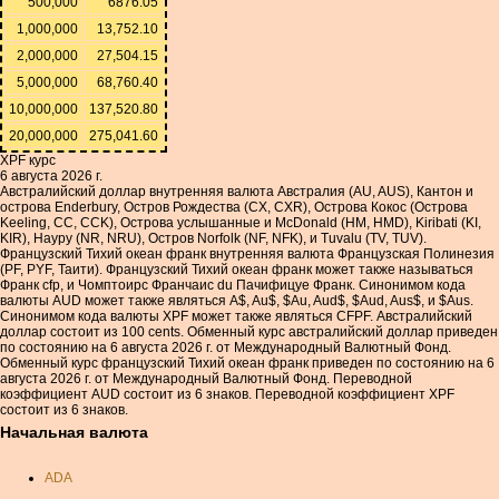
500,000
6876.05
1,000,000
13,752.10
2,000,000
27,504.15
5,000,000
68,760.40
10,000,000
137,520.80
20,000,000
275,041.60
XPF курс
6 августа 2026 г.
Австралийский доллар внутренняя валюта Австралия (AU, AUS), Кантон и
острова Enderbury, Остров Рождества (CX, CXR), Острова Кокос (Острова
Keeling, CC, CCK), Острова услышанные и McDonald (HM, HMD), Kiribati (KI,
KIR), Науру (NR, NRU), Остров Norfolk (NF, NFK), и Tuvalu (TV, TUV).
Французский Тихий океан франк внутренняя валюта Французская Полинезия
(PF, PYF, Таити). Французский Тихий океан франк может также называться
Франк cfp, и Чомптоирс Франчаис du Пачифицуе Франк. Синонимом кода
валюты AUD может также являться A$, Au$, $Au, Aud$, $Aud, Aus$, и $Aus.
Синонимом кода валюты XPF может также являться CFPF. Австралийский
доллар состоит из 100 cents. Обменный курс австралийский доллар приведен
по состоянию на 6 августа 2026 г. от Международный Валютный Фонд.
Обменный курс французский Тихий океан франк приведен по состоянию на 6
августа 2026 г. от Международный Валютный Фонд. Переводной
коэффициент AUD состоит из 6 знаков. Переводной коэффициент XPF
состоит из 6 знаков.
Начальная валюта
ADA