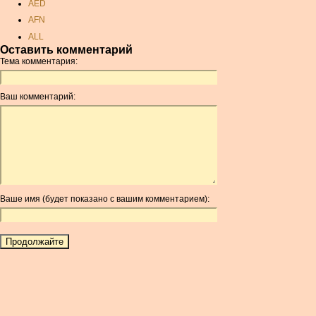
AED
AFN
ALL
Оставить комментарий
AMD
Тема комментария:
ANC
ANG
Ваш комментарий:
AOA
ARDR
ARG
ARS
AUD
AUR
Ваше имя (будет показано с вашим комментарием):
AWG
AZN
BAM
BBD
BCH
BCN
BDT