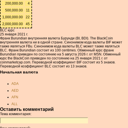
200,000.00
4
500,000.00
11
1,000,000.00
22
2,000,000.00
45
BLC курс
25 января 2021 г.
Франк Burundian внутренняя валюта Бурунди (BI, BDI). The BlackCoin
внутренняя валюта ни в одной стране. Синонимом кода валюты BIF может
также являться FBu. Синонимом кода валюты BLC может также являться
BLC. Франк Burundian состоит из 100 centimes. Обменный курс франк
Burundian приведен по состоянию на 5 августа 2026 г. от MSN. Обменный
курс the BlackCoin приведен по состоянию на 25 января 2021 г. от
coinmarketcap.com. Переводной коэффициент BIF состоит из 5 знаков.
Переводной коэффициент BLC состоит из 13 знаков.
Начальная валюта
ADA
AED
AFN
ALL
Оставить комментарий
AMD
Тема комментария:
ANC
ANG