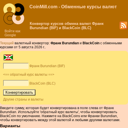
CoinMill.com - Обменные курсы валют
Конвертор курсов обмена валют Франк
Burundian (BIF) и BlackCoin (BLC)
Войти как
Google
Текущий
валютный конвертор:
Франк Burundian
и
BlackCoin
с обменными
курсами от 5 августа 2026 г..
Франк Burundian (BIF)
<== обратный курс валюты ==>
BlackCoin (BLC)
Другие страны и валюты
Введите сумму, которая будет конвертирована в поле слева от Франк
Burundian. Используйте 'обратный курс валюты', чтобы конвертировать
BlackCoin по умолчанию. Нажмите на BlackCoins или Франки Burundian,
чтобы конвертировать между этой валютой и любыми другими валютами.
Варианты