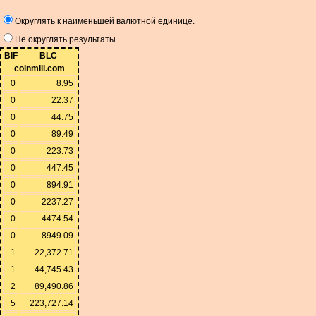
Округлять к наименьшей валютной единице.
Не округлять результаты.
BIF
BLC
coinmill.com
0
8.95
0
22.37
0
44.75
0
89.49
0
223.73
0
447.45
0
894.91
0
2237.27
0
4474.54
0
8949.09
1
22,372.71
1
44,745.43
2
89,490.86
5
223,727.14