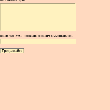
Ваш комментарий:
AOA
ARDR
ARG
ARS
AUD
AUR
Ваше имя (будет показано с вашим комментарием):
AWG
AZN
BAM
BBD
BCH
BCN
BDT
BET
BGN
BHD
BIF
BLC
BMD