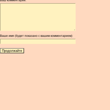
Ваш комментарий:
AOA
ARDR
ARG
ARS
AUD
AUR
Ваше имя (будет показано с вашим комментарием):
AWG
AZN
BAM
BBD
BCH
BCN
BDT
BET
BGN
BHD
BIF
BLC
BMD