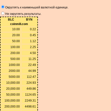
Округлять к наименьшей валютной единице.
Не округлять результаты.
BLC
BYN
coinmill.com
10.00
0.22
20.00
0.45
50.00
1.12
100.00
2.25
200.00
4.50
500.00
11.25
1000.00
22.49
2000.00
44.99
5000.00
112.47
10,000.00
224.93
20,000.00
449.86
50,000.00
1124.65
100,000.00
2249.31
200,000.00
4498.61