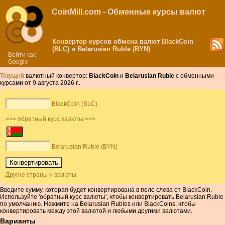
CoinMill.com - Обменные курсы валют
Конвертор курсов обмена валют BlackCoin
(BLC) и Belarusian Ruble (BYN)
Войти как
Google
Текущий
валютный конвертор:
BlackCoin
и
Belarusian Ruble
с обменными
курсами от 9 августа 2026 г..
BlackCoin (BLC)
<== обратный курс валюты ==>
Belarusian Ruble (BYN)
Другие страны и валюты
Введите сумму, которая будет конвертирована в поле слева от BlackCoin.
Используйте 'обратный курс валюты', чтобы конвертировать Belarusian Ruble
по умолчанию. Нажмите на Belarusian Rubles или BlackCoins, чтобы
конвертировать между этой валютой и любыми другими валютами.
Варианты