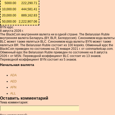
5000.00
222,290.71
10,000.00
444,581.41
20,000.00
889,162.83
50,000.00
2,222,907.06
BYN курс
8 августа 2026 г.
The BlackCoin внутренняя валюта ни в одной стране. The Belarusian Ruble
внутренняя валюта Беларусь (BY, BLR, Белоруссия). Синонимом кода валюты
BLC может также являться BLC. Синонимом кода валюты BYN может также
являться BR. The Belarusian Ruble состоит из 100 kopeks. Обменный курс the
BlackCoin приведен по состоянию на 25 января 2021 г. от coinmarketcap.com.
Обменный курс the Belarusian Ruble приведен по состоянию на 8 августа
2026 г. от MSN. Переводной коэффициент BLC состоит из 13 знаков.
Переводной коэффициент BYN состоит из 5 знаков.
Начальная валюта
ADA
AED
AFN
ALL
Оставить комментарий
AMD
Тема комментария:
ANC
ANG