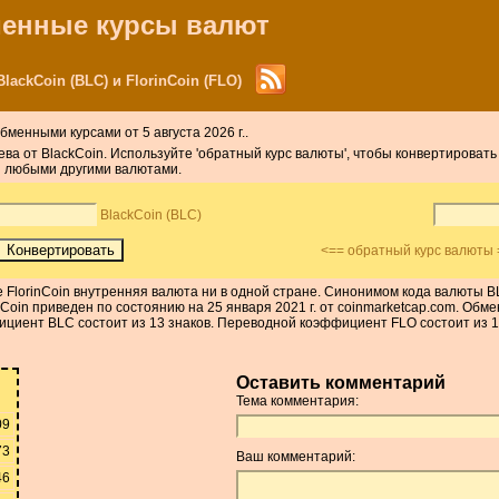
бменные курсы валют
ackCoin (BLC) и FlorinCoin (FLO)
бменными курсами от 5 августа 2026 г..
ева от BlackCoin. Используйте 'обратный курс валюты', чтобы конвертировать 
и любыми другими валютами.
BlackCoin (BLC)
<== обратный курс валюты 
he FlorinCoin внутренняя валюта ни в одной стране. Синонимом кода валюты
Coin приведен по состоянию на 25 января 2021 г. от coinmarketcap.com. Обме
фициент BLC состоит из 13 знаков. Переводной коэффициент FLO состоит из 1
Оставить комментарий
Тема комментария:
09
73
Ваш комментарий:
46