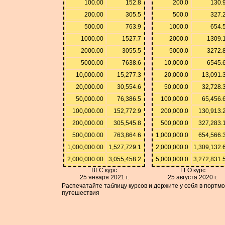
100.00
152.8
200.0
130.
200.00
305.5
500.0
327.
500.00
763.9
1000.0
654.
1000.00
1527.7
2000.0
1309.
2000.00
3055.5
5000.0
3272.
5000.00
7638.6
10,000.0
6545.
10,000.00
15,277.3
20,000.0
13,091.
20,000.00
30,554.6
50,000.0
32,728.
50,000.00
76,386.5
100,000.0
65,456.
100,000.00
152,772.9
200,000.0
130,913.
200,000.00
305,545.8
500,000.0
327,283.
500,000.00
763,864.6
1,000,000.0
654,566.
1,000,000.00
1,527,729.1
2,000,000.0
1,309,132.
2,000,000.00
3,055,458.2
5,000,000.0
3,272,831.
BLC курс
FLO курс
25 января 2021 г.
25 августа 2020 г.
Распечатайте таблицу курсов и держите у себя в портм
путешествия