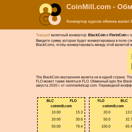
CoinMill.com - О
Конвертор курсов обмена валют Bl
Текущий
валютный конвертор:
BlackCoin
и
FlorinCoin
с о
Введите сумму, которая будет конвертирована в поле сл
BlackCoins, чтобы конвертировать между этой валютой 
The BlackCoin внутренняя валюта ни в одной стране. T
FLO может также являться FLO. Обменный курс the Black
августа 2020 г. от coinmarketcap.com. Переводной коэф
BLC
FLO
FLO
BLC
coinmill.com
coinmill.com
10.00
15.3
20.0
13.
20.00
30.6
50.0
32.
50.00
76.4
100.0
65.