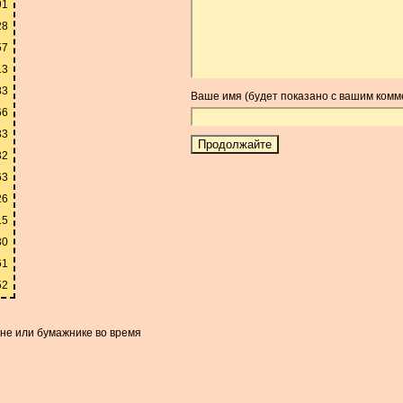
91
28
57
13
83
Ваше имя (будет показано с вашим комм
66
33
32
63
26
15
30
61
52
оне или бумажнике во время