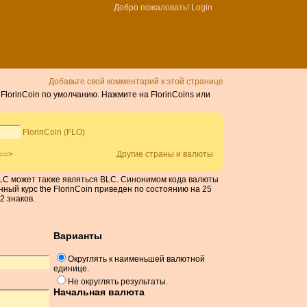
Добро пожаловать!
Login
Добавьте свой комментарий к этой странице
FlorinCoin по умолчанию. Нажмите на FlorinCoins или
FlorinCoin (FLO)
==>
Другие страны и валюты
 BLC может также являться BLC. Синонимом кода валюты
нный курс the FlorinCoin приведен по состоянию на 25
2 знаков.
Варианты
Округлять к наименьшей валютной
единице.
Не округлять результаты.
Начальная валюта