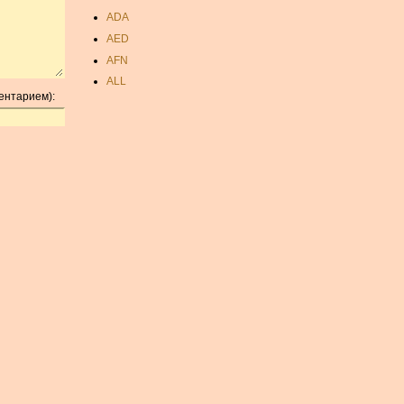
ADA
AED
AFN
ALL
ентарием):
AMD
ANC
ANG
AOA
ARDR
ARG
ARS
AUD
AUR
AWG
AZN
BAM
BBD
BCH
BCN