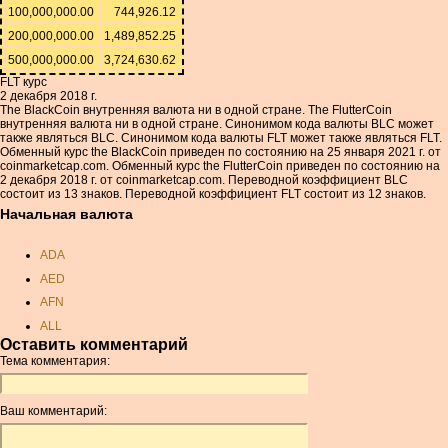
100,000,000.00
744,926.12
200,000,000.00
1,489,852.25
500,000,000.00
3,724,630.62
FLT курс
2 декабря 2018 г.
The BlackCoin внутренняя валюта ни в одной стране. The FlutterCoin
внутренняя валюта ни в одной стране. Синонимом кода валюты BLC может
также являться BLC. Синонимом кода валюты FLT может также являться FLT.
Обменный курс the BlackCoin приведен по состоянию на 25 января 2021 г. от
coinmarketcap.com. Обменный курс the FlutterCoin приведен по состоянию на
2 декабря 2018 г. от coinmarketcap.com. Переводной коэффициент BLC
состоит из 13 знаков. Переводной коэффициент FLT состоит из 12 знаков.
Начальная валюта
ADA
AED
AFN
ALL
Оставить комментарий
AMD
Тема комментария:
ANC
ANG
Ваш комментарий:
AOA
ARDR