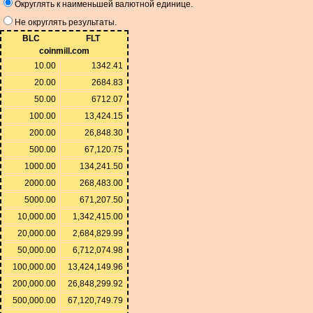
Округлять к наименьшей валютной единице.
Не округлять результаты.
BLC
FLT
coinmill.com
10.00
1342.41
20.00
2684.83
50.00
6712.07
100.00
13,424.15
200.00
26,848.30
500.00
67,120.75
1000.00
134,241.50
2000.00
268,483.00
5000.00
671,207.50
10,000.00
1,342,415.00
20,000.00
2,684,829.99
50,000.00
6,712,074.98
100,000.00
13,424,149.96
200,000.00
26,848,299.92
500,000.00
67,120,749.79