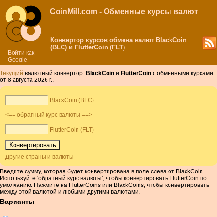
CoinMill.com - Обменные курсы валют
Конвертор курсов обмена валют BlackCoin
(BLC) и FlutterCoin (FLT)
Войти как
Google
Текущий
валютный конвертор:
BlackCoin
и
FlutterCoin
с обменными курсами
от 8 августа 2026 г..
BlackCoin (BLC)
<== обратный курс валюты ==>
FlutterCoin (FLT)
Другие страны и валюты
Введите сумму, которая будет конвертирована в поле слева от BlackCoin.
Используйте 'обратный курс валюты', чтобы конвертировать FlutterCoin по
умолчанию. Нажмите на FlutterCoins или BlackCoins, чтобы конвертировать
между этой валютой и любыми другими валютами.
Варианты