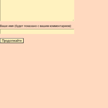
ARG
ARS
AUD
AUR
Ваше имя (будет показано с вашим комментарием):
AWG
AZN
BAM
BBD
BCH
BCN
BDT
BET
BGN
BHD
BIF
BLC
BMD
BNB
BND