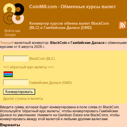
CoinMill.com - Обменные курсы валют
Конвертор курсов обмена валют BlackCoin
(BLC) и Гамбийские Даласи (GMD)
Войти как
Google
Текущий
валютный конвертор:
BlackCoin
и
Гамбийские Даласи
с обменными
курсами от 6 августа 2026 г..
BlackCoin (BLC)
<== обратный курс валюты ==>
Гамбийские Даласи (GMD)
Другие страны и валюты
Введите сумму, которая будет конвертирована в поле слева от BlackCoin.
Используйте 'обратный курс валюты', чтобы конвертировать Гамбийские
Даласи по умолчанию. Нажмите на Gambian Dalasi или BlackCoins, чтобы
конвертировать между этой валютой и любыми другими валютами.
Варианты