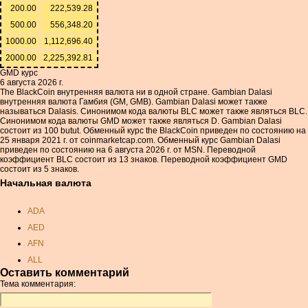
200.00
222,539.28
500.00
556,348.20
1000.00
1,112,696.40
2000.00
2,225,392.81
GMD курс
6 августа 2026 г.
The BlackCoin внутренняя валюта ни в одной стране. Gambian Dalasi
внутренняя валюта Гамбия (GM, GMB). Gambian Dalasi может также
называться Dalasis. Синонимом кода валюты BLC может также являться BLC.
Синонимом кода валюты GMD может также являться D. Gambian Dalasi
состоит из 100 butut. Обменный курс the BlackCoin приведен по состоянию на
25 января 2021 г. от coinmarketcap.com. Обменный курс Gambian Dalasi
приведен по состоянию на 6 августа 2026 г. от MSN. Переводной
коэффициент BLC состоит из 13 знаков. Переводной коэффициент GMD
состоит из 5 знаков.
Начальная валюта
ADA
AED
AFN
ALL
Оставить комментарий
AMD
Тема комментария:
ANC