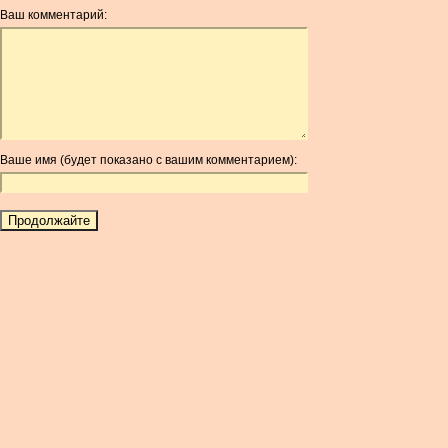
ANG
Ваш комментарий:
AOA
ARDR
ARG
ARS
AUD
AUR
Ваше имя (будет показано с вашим комментарием):
AWG
AZN
BAM
BBD
BCH
BCN
BDT
BET
BGN
BHD
BIF
BLC