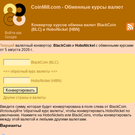
CoinMill.com - Обменные курсы валют
Конвертор курсов обмена валют BlackCoin
(BLC) и HoboNickel (HBN)
Войти как
Google
Текущий
валютный конвертор:
BlackCoin
и
HoboNickel
с обменными курсами
от 5 августа 2026 г..
BlackCoin (BLC)
<== обратный курс валюты ==>
HoboNickel (HBN)
Другие страны и валюты
Введите сумму, которая будет конвертирована в поле слева от BlackCoin.
Используйте 'обратный курс валюты', чтобы конвертировать HoboNickel по
умолчанию. Нажмите на HoboNickels или BlackCoins, чтобы конвертировать
между этой валютой и любыми другими валютами.
Варианты