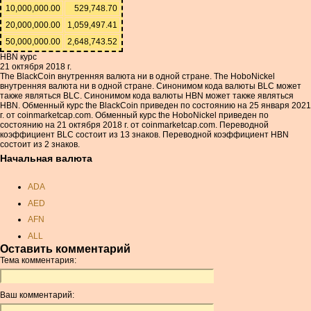
10,000,000.00
529,748.70
20,000,000.00
1,059,497.41
50,000,000.00
2,648,743.52
HBN курс
21 октября 2018 г.
The BlackCoin внутренняя валюта ни в одной стране. The HoboNickel
внутренняя валюта ни в одной стране. Синонимом кода валюты BLC может
также являться BLC. Синонимом кода валюты HBN может также являться
HBN. Обменный курс the BlackCoin приведен по состоянию на 25 января 2021
г. от coinmarketcap.com. Обменный курс the HoboNickel приведен по
состоянию на 21 октября 2018 г. от coinmarketcap.com. Переводной
коэффициент BLC состоит из 13 знаков. Переводной коэффициент HBN
состоит из 2 знаков.
Начальная валюта
ADA
AED
AFN
ALL
Оставить комментарий
AMD
Тема комментария:
ANC
ANG
Ваш комментарий:
AOA