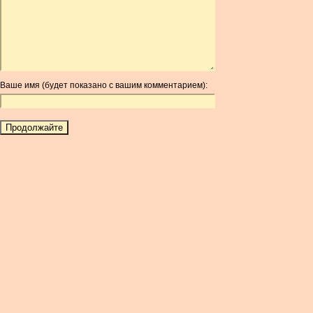
ARDR
ARG
ARS
AUD
AUR
Ваше имя (будет показано с вашим комментарием):
AWG
AZN
BAM
BBD
BCH
BCN
BDT
BET
BGN
BHD
BIF
BLC
BMD
BNB