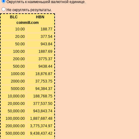
Округлять к наименьшей валютной единице.
Не округлять результаты.
BLC
HBN
coinmill.com
10.00
188.77
20.00
377.54
50.00
943.84
100.00
1887.69
200.00
3775.37
500.00
9438.44
1000.00
18,876.87
2000.00
37,753.75
5000.00
94,384.37
10,000.00
188,768.75
20,000.00
377,537.50
50,000.00
943,843.74
100,000.00
1,887,687.48
200,000.00
3,775,374.97
500,000.00
9,438,437.42