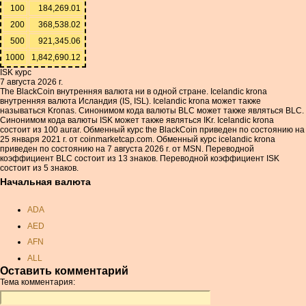
100
184,269.01
200
368,538.02
500
921,345.06
1000
1,842,690.12
ISK курс
7 августа 2026 г.
The BlackCoin внутренняя валюта ни в одной стране. Icelandic krona
внутренняя валюта Исландия (IS, ISL). Icelandic krona может также
называться Kronas. Синонимом кода валюты BLC может также являться BLC.
Синонимом кода валюты ISK может также являться IKr. Icelandic krona
состоит из 100 aurar. Обменный курс the BlackCoin приведен по состоянию на
25 января 2021 г. от coinmarketcap.com. Обменный курс icelandic krona
приведен по состоянию на 7 августа 2026 г. от MSN. Переводной
коэффициент BLC состоит из 13 знаков. Переводной коэффициент ISK
состоит из 5 знаков.
Начальная валюта
ADA
AED
AFN
ALL
Оставить комментарий
AMD
Тема комментария:
ANC