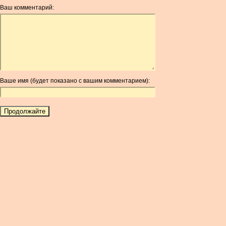
ANG
Ваш комментарий:
AOA
ARDR
ARG
ARS
AUD
AUR
Ваше имя (будет показано с вашим комментарием):
AWG
AZN
BAM
BBD
BCH
BCN
BDT
BET
BGN
BHD
BIF
BLC