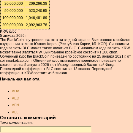
20,000,000
209,296.38
50,000,000
523,240.95
100,000,000
1,046,481.89
200,000,000
2,092,963.78
KRW курс
5 августа 2026 г.
The BlackCoin внутренняя валюта ни в одной стране. Выигранное корейское
внутренняя валюта Южная Корея (Республика Кореи, kR, KOR). Синонимом
кода валюты BLC может также являться BLC. Синонимом кода валюты KRW
может также являться W. Выигранное корейское состоит из 100 chon.
Обменный курс the BlackCoin приведен по состоянию на 25 января 2021 г. от
coinmarketcap.com. Обменный курс выигранное корейское приведен по
состоянию на 5 августа 2026 г. от Международный Валютный Фонд.
Переводной коэффициент BLC состоит из 13 знаков. Переводной
коэффициент KRW состоит из 6 знаков.
Начальная валюта
ADA
AED
AFN
ALL
Оставить комментарий
AMD
Тема комментария:
ANC