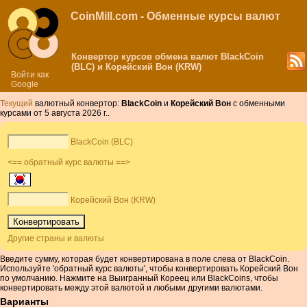
CoinMill.com - Обменные курсы валют
Конвертор курсов обмена валют BlackCoin
(BLC) и Корейский Вон (KRW)
Войти как
Google
Текущий
валютный конвертор:
BlackCoin
и
Корейский Вон
с обменными
курсами от 5 августа 2026 г..
BlackCoin (BLC)
<== обратный курс валюты ==>
Корейский Вон (KRW)
Другие страны и валюты
Введите сумму, которая будет конвертирована в поле слева от BlackCoin.
Используйте 'обратный курс валюты', чтобы конвертировать Корейский Вон
по умолчанию. Нажмите на Выигранный Кореец или BlackCoins, чтобы
конвертировать между этой валютой и любыми другими валютами.
Варианты