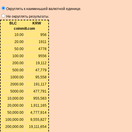
Округлять к наименьшей валютной единице.
Не округлять результаты.
BLC
KRW
coinmill.com
10.00
956
20.00
1911
50.00
4778
100.00
9556
200.00
19,112
500.00
47,779
1000.00
95,558
2000.00
191,117
5000.00
477,791
10,000.00
955,583
20,000.00
1,911,165
50,000.00
4,777,914
100,000.00
9,555,827
200,000.00
19,111,654