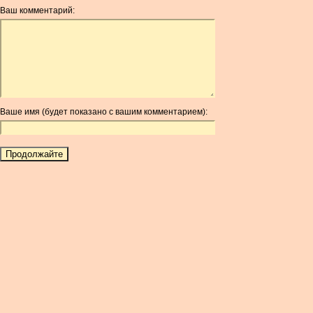
ANG
Ваш комментарий:
AOA
ARDR
ARG
ARS
AUD
AUR
Ваше имя (будет показано с вашим комментарием):
AWG
AZN
BAM
BBD
BCH
BCN
BDT
BET
BGN
BHD
BIF
BLC