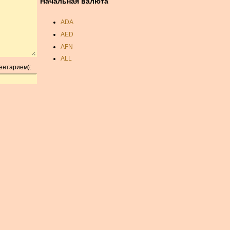
Начальная валюта
ADA
AED
AFN
ALL
ентарием):
AMD
ANC
ANG
AOA
ARDR
ARG
ARS
AUD
AUR
AWG
AZN
BAM
BBD
BCH