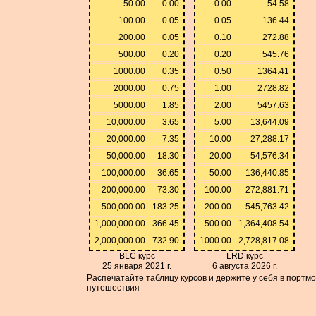
50.00
0.00
0.00
54.58
100.00
0.05
0.05
136.44
200.00
0.05
0.10
272.88
500.00
0.20
0.20
545.76
1000.00
0.35
0.50
1364.41
2000.00
0.75
1.00
2728.82
5000.00
1.85
2.00
5457.63
10,000.00
3.65
5.00
13,644.09
20,000.00
7.35
10.00
27,288.17
50,000.00
18.30
20.00
54,576.34
100,000.00
36.65
50.00
136,440.85
200,000.00
73.30
100.00
272,881.71
500,000.00
183.25
200.00
545,763.42
1,000,000.00
366.45
500.00
1,364,408.54
2,000,000.00
732.90
1000.00
2,728,817.08
BLC курс
LRD курс
25 января 2021 г.
6 августа 2026 г.
Распечатайте таблицу курсов и держите у себя в портм
путешествия