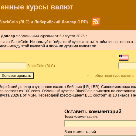
бменные курсы валют
lackCoin (BLC) и Либерийский Доллар (LRD)
 Доллар
с обменными курсами от 6 августа 2026 г..
лева от BlackCoin. Используйте 'обратный курс валюты', чтобы конвертирова
овать между этой валютой и любыми другими валютами.
BlackCoin (BLC)
<== обратный курс валюты 
Либерийский доллар внутренняя валюта Либерия (LR, LBR). Синонимом кода в
 состоит из 100 cents. Обменный курс the BlackCoin приведен по состоянию 
вгуста 2026 г. от MSN. Переводной коэффициент BLC состоит из 13 знаков. П
Оставить комментарий
Тема комментария:
Ваш комментарий: