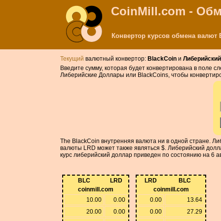
CoinMill.com - О
Конвертор курсов обмена валют B
Текущий
валютный конвертор:
BlackCoin
и
Либерийский
Введите сумму, которая будет конвертирована в поле с
Либерийские Доллары или BlackCoins, чтобы конвертир
The BlackCoin внутренняя валюта ни в одной стране. 
валюты LRD может также являться $. Либерийский доллар
курс либерийский доллар приведен по состоянию на 6 а
BLC
LRD
LRD
BLC
coinmill.com
coinmill.com
10.00
0.00
0.00
13.64
20.00
0.00
0.00
27.29