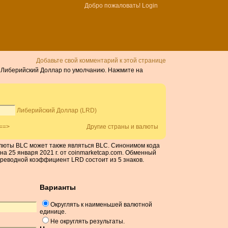
Добро пожаловать!
Login
Добавьте свой комментарий к этой странице
ть Либерийский Доллар по умолчанию. Нажмите на
Либерийский Доллар (LRD)
==>
Другие страны и валюты
алюты BLC может также являться BLC. Синонимом кода
на 25 января 2021 г. от coinmarketcap.com. Обменный
ереводной коэффициент LRD состоит из 5 знаков.
Варианты
Округлять к наименьшей валютной
единице.
Не округлять результаты.