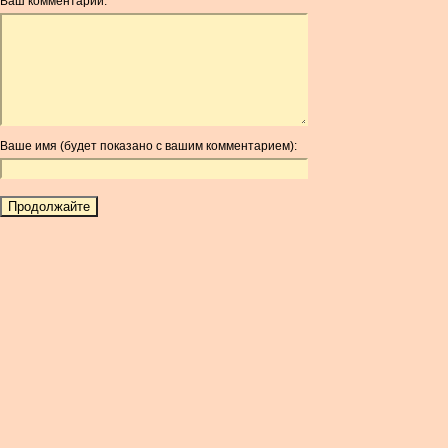
Ваш комментарий:
AOA
ARDR
ARG
ARS
AUD
AUR
Ваше имя (будет показано с вашим комментарием):
AWG
AZN
BAM
BBD
BCH
BCN
BDT
BET
BGN
BHD
BIF
BLC
BMD