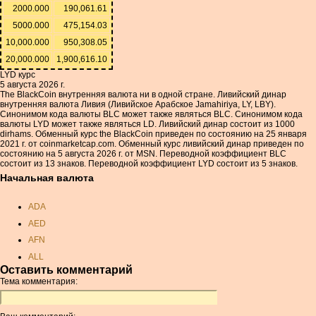
2000.000
190,061.61
5000.000
475,154.03
10,000.000
950,308.05
20,000.000
1,900,616.10
LYD курс
5 августа 2026 г.
The BlackCoin внутренняя валюта ни в одной стране. Ливийский динар
внутренняя валюта Ливия (Ливийское Арабское Jamahiriya, LY, LBY).
Синонимом кода валюты BLC может также являться BLC. Синонимом кода
валюты LYD может также являться LD. Ливийский динар состоит из 1000
dirhams. Обменный курс the BlackCoin приведен по состоянию на 25 января
2021 г. от coinmarketcap.com. Обменный курс ливийский динар приведен по
состоянию на 5 августа 2026 г. от MSN. Переводной коэффициент BLC
состоит из 13 знаков. Переводной коэффициент LYD состоит из 5 знаков.
Начальная валюта
ADA
AED
AFN
ALL
Оставить комментарий
AMD
Тема комментария:
ANC
ANG