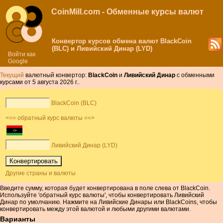
CoinMill.com - Обменные курсы валют
Конвертор курсов обмена валют BlackCoin
(BLC) и Ливийский Динар (LYD)
Войти как
Google
Текущий
валютный конвертор:
BlackCoin
и
Ливийский Динар
с обменными
курсами от 5 августа 2026 г..
BlackCoin (BLC)
<== обратный курс валюты ==>
Ливийский Динар (LYD)
Другие страны и валюты
Введите сумму, которая будет конвертирована в поле слева от BlackCoin.
Используйте 'обратный курс валюты', чтобы конвертировать Ливийский
Динар по умолчанию. Нажмите на Ливийские Динары или BlackCoins, чтобы
конвертировать между этой валютой и любыми другими валютами.
Варианты