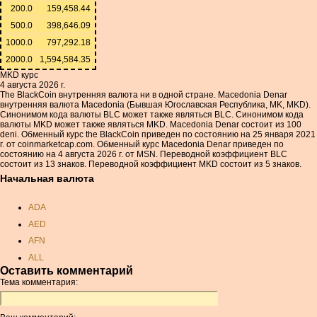
200.0
159,458.44
500.0
398,646.09
1000.0
797,292.18
2000.0
1,594,584.35
MKD курс
4 августа 2026 г.
The BlackCoin внутренняя валюта ни в одной стране. Macedonia Denar
внутренняя валюта Macedonia (Бывшая Югославская Республика, MK, MKD).
Синонимом кода валюты BLC может также являться BLC. Синонимом кода
валюты MKD может также являться MKD. Macedonia Denar состоит из 100
deni. Обменный курс the BlackCoin приведен по состоянию на 25 января 2021
г. от coinmarketcap.com. Обменный курс Macedonia Denar приведен по
состоянию на 4 августа 2026 г. от MSN. Переводной коэффициент BLC
состоит из 13 знаков. Переводной коэффициент MKD состоит из 5 знаков.
Начальная валюта
ADA
AED
AFN
ALL
Оставить комментарий
AMD
Тема комментария:
ANC
ANG