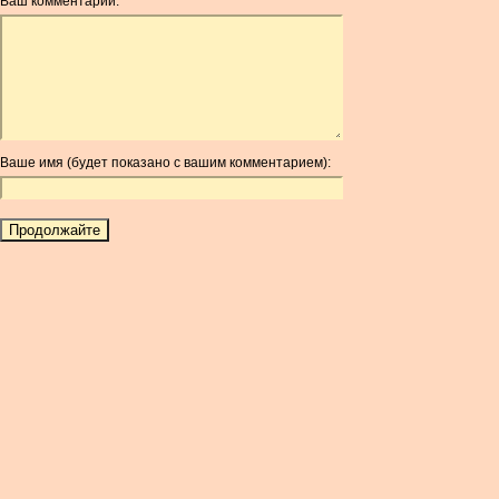
Ваш комментарий:
AOA
ARDR
ARG
ARS
AUD
AUR
Ваше имя (будет показано с вашим комментарием):
AWG
AZN
BAM
BBD
BCH
BCN
BDT
BET
BGN
BHD
BIF
BLC
BMD