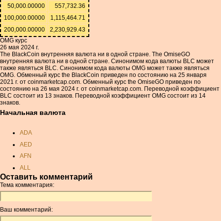
50,000.00000
557,732.36
100,000.00000
1,115,464.71
200,000.00000
2,230,929.43
OMG курс
26 мая 2024 г.
The BlackCoin внутренняя валюта ни в одной стране. The OmiseGO
внутренняя валюта ни в одной стране. Синонимом кода валюты BLC может
также являться BLC. Синонимом кода валюты OMG может также являться
OMG. Обменный курс the BlackCoin приведен по состоянию на 25 января
2021 г. от coinmarketcap.com. Обменный курс the OmiseGO приведен по
состоянию на 26 мая 2024 г. от coinmarketcap.com. Переводной коэффициент
BLC состоит из 13 знаков. Переводной коэффициент OMG состоит из 14
знаков.
Начальная валюта
ADA
AED
AFN
ALL
Оставить комментарий
AMD
Тема комментария:
ANC
ANG
Ваш комментарий:
AOA