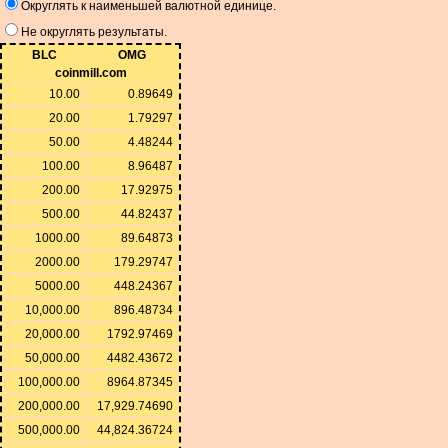
Округлять к наименьшей валютной единице.
Не округлять результаты.
BLC
OMG
coinmill.com
10.00
0.89649
20.00
1.79297
50.00
4.48244
100.00
8.96487
200.00
17.92975
500.00
44.82437
1000.00
89.64873
2000.00
179.29747
5000.00
448.24367
10,000.00
896.48734
20,000.00
1792.97469
50,000.00
4482.43672
100,000.00
8964.87345
200,000.00
17,929.74690
500,000.00
44,824.36724