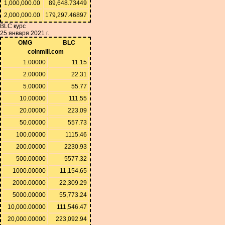
1,000,000.00
89,648.73449
2,000,000.00
179,297.46897
BLC курс
25 января 2021 г.
OMG
BLC
coinmill.com
1.00000
11.15
2.00000
22.31
5.00000
55.77
10.00000
111.55
20.00000
223.09
50.00000
557.73
100.00000
1115.46
200.00000
2230.93
500.00000
5577.32
1000.00000
11,154.65
2000.00000
22,309.29
5000.00000
55,773.24
10,000.00000
111,546.47
20,000.00000
223,092.94