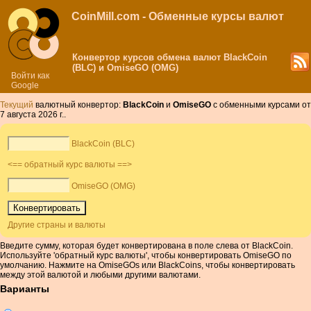
CoinMill.com - Обменные курсы валют
Конвертор курсов обмена валют BlackCoin
(BLC) и OmiseGO (OMG)
Войти как
Google
Текущий
валютный конвертор:
BlackCoin
и
OmiseGO
с обменными курсами от
7 августа 2026 г..
BlackCoin (BLC)
<== обратный курс валюты ==>
OmiseGO (OMG)
Другие страны и валюты
Введите сумму, которая будет конвертирована в поле слева от BlackCoin.
Используйте 'обратный курс валюты', чтобы конвертировать OmiseGO по
умолчанию. Нажмите на OmiseGOs или BlackCoins, чтобы конвертировать
между этой валютой и любыми другими валютами.
Варианты