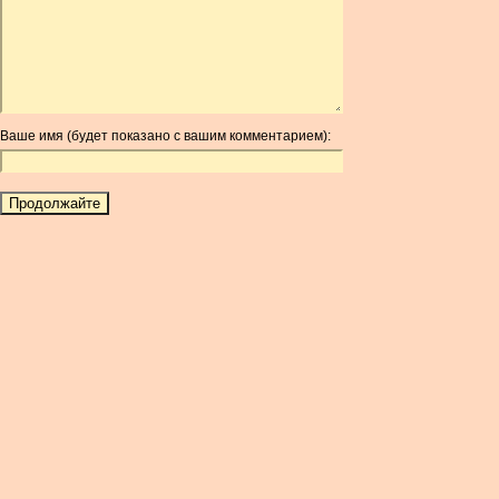
ARDR
ARG
ARS
AUD
AUR
Ваше имя (будет показано с вашим комментарием):
AWG
AZN
BAM
BBD
BCH
BCN
BDT
BET
BGN
BHD
BIF
BLC
BMD
BNB