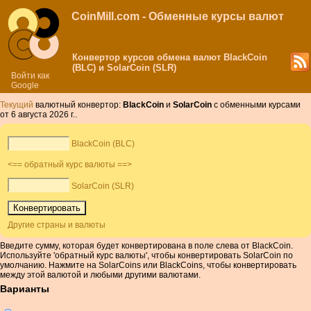
CoinMill.com - Обменные курсы валют
Конвертор курсов обмена валют BlackCoin
(BLC) и SolarCoin (SLR)
Войти как
Google
Текущий
валютный конвертор:
BlackCoin
и
SolarCoin
с обменными курсами
от 6 августа 2026 г..
BlackCoin (BLC)
<== обратный курс валюты ==>
SolarCoin (SLR)
Другие страны и валюты
Введите сумму, которая будет конвертирована в поле слева от BlackCoin.
Используйте 'обратный курс валюты', чтобы конвертировать SolarCoin по
умолчанию. Нажмите на SolarCoins или BlackCoins, чтобы конвертировать
между этой валютой и любыми другими валютами.
Варианты