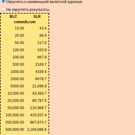
Округлять к наименьшей валютной единице.
Не округлять результаты.
BLC
SLR
coinmill.com
10.00
43.4
20.00
86.8
50.00
217.0
100.00
433.9
200.00
867.9
500.00
2169.7
1000.00
4339.4
2000.00
8678.7
5000.00
21,696.9
10,000.00
43,393.7
20,000.00
86,787.5
50,000.00
216,968.7
100,000.00
433,937.4
200,000.00
867,874.7
500,000.00
2,169,686.8