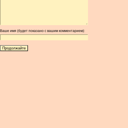
ARG
ARS
AUD
AUR
Ваше имя (будет показано с вашим комментарием):
AWG
AZN
BAM
BBD
BCH
BCN
BDT
BET
BGN
BHD
BIF
BLC
BMD
BNB
BND