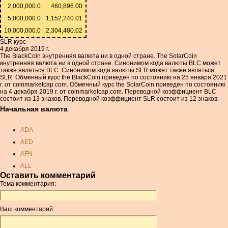
2,000,000.0
460,896.00
5,000,000.0
1,152,240.01
10,000,000.0
2,304,480.02
SLR курс
4 декабря 2019 г.
The BlackCoin внутренняя валюта ни в одной стране. The SolarCoin
внутренняя валюта ни в одной стране. Синонимом кода валюты BLC может
также являться BLC. Синонимом кода валюты SLR может также являться
SLR. Обменный курс the BlackCoin приведен по состоянию на 25 января 2021
г. от coinmarketcap.com. Обменный курс the SolarCoin приведен по состоянию
на 4 декабря 2019 г. от coinmarketcap.com. Переводной коэффициент BLC
состоит из 13 знаков. Переводной коэффициент SLR состоит из 12 знаков.
Начальная валюта
ADA
AED
AFN
ALL
Оставить комментарий
AMD
Тема комментария:
ANC
ANG
Ваш комментарий:
AOA
ARDR