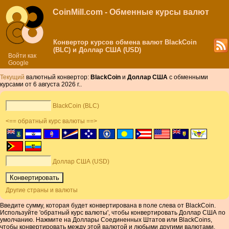
CoinMill.com - Обменные курсы валют
Конвертор курсов обмена валют BlackCoin
(BLC) и Доллар США (USD)
Войти как
Google
Текущий
валютный конвертор:
BlackCoin
и
Доллар США
с обменными
курсами от 6 августа 2026 г..
BlackCoin (BLC)
<== обратный курс валюты ==>
Доллар США (USD)
Другие страны и валюты
Введите сумму, которая будет конвертирована в поле слева от BlackCoin.
Используйте 'обратный курс валюты', чтобы конвертировать Доллар США по
умолчанию. Нажмите на Доллары Соединенных Штатов или BlackCoins,
чтобы конвертировать между этой валютой и любыми другими валютами.