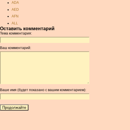
ADA
AED
AFN
ALL
Оставить комментарий
AMD
Тема комментария:
ANC
ANG
Ваш комментарий:
AOA
ARDR
ARG
ARS
AUD
AUR
Ваше имя (будет показано с вашим комментарием):
AWG
AZN
BAM
BBD
BCH
BCN