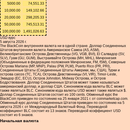
5000.00
74,551.33
10,000.00
149,102.66
20,000.00
298,205.33
50,000.00
745,513.31
100,000.00
1,491,026.63
USD курс
5 августа 2026 г.
The BlackCoin внутренняя валюта ни в одной стране. Доллар Соединенных
Штатов внутренняя валюта Американское Самоа (AS, ASM),
Великобританские Острова Девственницы (VG, VGB, BVI), El Салвадор (SV,
SLV), Гуам (GU, GUM), Выстраивайте Острова (MH, MHL), Мичронезия
(Объединенные в федерацию положения Мичронезии, FM, fSM), Северные
Острова Mariana (MP, MNP), Palau (PW, PLW), Puerto Rico (PR, PRI),
Соединенные Штаты (Соединенные Штаты Америки, мы, США), Турки и
острова caicos (TC, TCA), Острова Девственницы (VI, VIR), Timor-Leste,
Эквадор (EC, ECU), Остров Johnston, Midway Острова, и Остров
Бодрствования. Доллар Соединенных Штатов может также называться
американский доллар, и доллар США. Синонимом кода валюты BLC может
также являться BLC. Синонимом кода валюты USD может также являться $.
Доллар Соединенных Штатов состоит из 100 cents. Обменный курс the
BlackCoin приведен по состоянию на 25 января 2021 г. от coinmarketcap.com.
Обменный курс доллар Соединенных Штатов приведен по состоянию на 5
августа 2026 г. от Международный Валютный Фонд. Переводной
коэффициент BLC состоит из 13 знаков. Переводной коэффициент USD
состоит из 6 знаков.
Начальная валюта