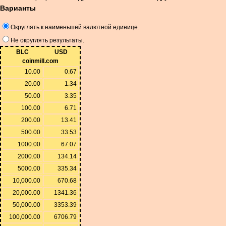
Варианты
Округлять к наименьшей валютной единице.
Не округлять результаты.
BLC
USD
coinmill.com
10.00
0.67
20.00
1.34
50.00
3.35
100.00
6.71
200.00
13.41
500.00
33.53
1000.00
67.07
2000.00
134.14
5000.00
335.34
10,000.00
670.68
20,000.00
1341.36
50,000.00
3353.39
100,000.00
6706.79