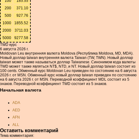
100
185.55
200
371.10
500
927.76
1000
1855.52
2000
3711.03
5000
9277.58
TWD курс
6 августа 2026 г.
Moldovan Leu внутренняя валюта Moldova (Республика Moldova, MD, MDA).
Новый доллар taiwan внутренняя валюта Taiwan (TW, TWN). Новый доллар
taiwan может также называться доллар Taiwanese. Синонимом кода валюты
TWD может также являться NT$, NTD, и NT. Новый доллар taiwan состоит из
100 cents. Обменный курс Moldovan Leu приведен по состоянию на 6 августа
2026 г. от MSN. Обменный курс новый доллар taiwan приведен по состоянию
на 6 августа 2026 г. от MSN. Переводной коэффициент MDL состоит из 5
знаков. Переводной коэффициент TWD состоит из 5 знаков.
Начальная валюта
ADA
AED
AFN
ALL
Оставить комментарий
AMD
Тема комментария: