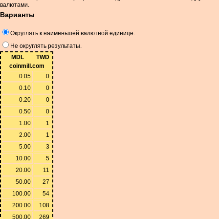
валютами.
Варианты
Округлять к наименьшей валютной единице.
Не округлять результаты.
MDL
TWD
coinmill.com
0.05
0
0.10
0
0.20
0
0.50
0
1.00
1
2.00
1
5.00
3
10.00
5
20.00
11
50.00
27
100.00
54
200.00
108
500.00
269