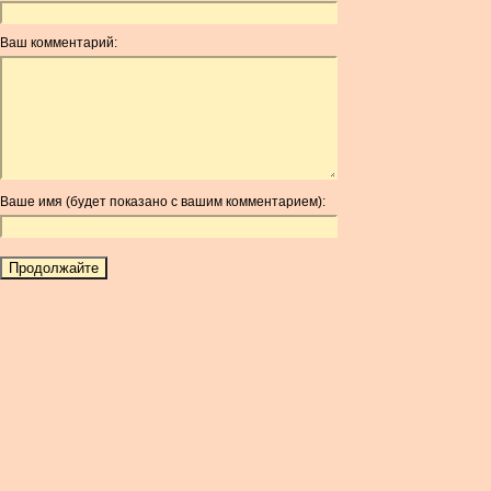
ANC
ANG
Ваш комментарий:
AOA
ARDR
ARG
ARS
AUD
AUR
Ваше имя (будет показано с вашим комментарием):
AWG
AZN
BAM
BBD
BCH
BCN
BDT
BET
BGN
BHD
BIF